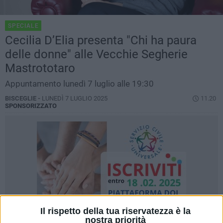
SPECIALE
Cecilia D’Elia presenta "Chi ha paura
delle donne" alle Vecchie Segherie
Mastrototaro
Appuntamento lunedì 7 luglio alle 19:30
BISCEGLIE -
LUNEDÌ 7 LUGLIO 2025
11.20
SPONSORIZZATO
Il rispetto della tua riservatezza è la
nostra priorità