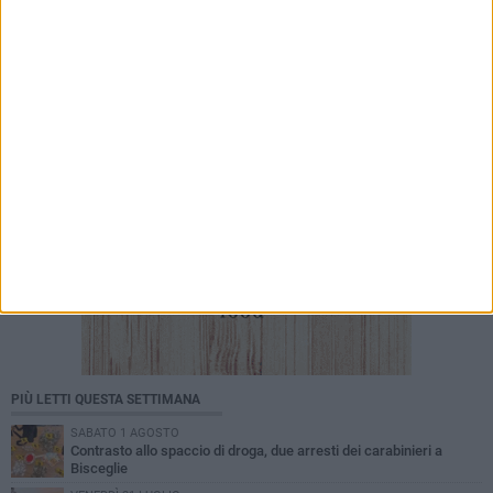
L'Unione allunga il roster con i 2009 Andrea
Torchetti, Alessandro La Notte e Marco Zitoli
PIÙ LETTI QUESTA SETTIMANA
SABATO 1 AGOSTO
Contrasto allo spaccio di droga, due arresti dei carabinieri a
Bisceglie