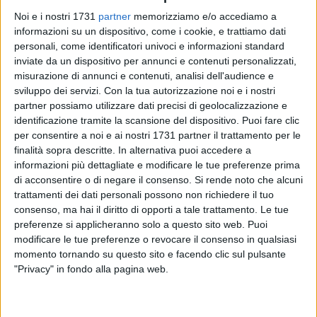
Noi e i nostri 1731
partner
memorizziamo e/o accediamo a
informazioni su un dispositivo, come i cookie, e trattiamo dati
personali, come identificatori univoci e informazioni standard
inviate da un dispositivo per annunci e contenuti personalizzati,
5
misurazione di annunci e contenuti, analisi dell'audience e
Un incontro che si preannuncia ricco di
stimoli
e
riflessioni
sviluppo dei servizi.
Con la tua autorizzazione noi e i nostri
sulle grandi
questioni civili
e
politiche
che attraversano il
partner possiamo utilizzare dati precisi di geolocalizzazione e
identificazione tramite la scansione del dispositivo. Puoi fare clic
nostro tempo.
Lunedì
7 luglio
, alle ore
19:30
, le
Vecchie
per consentire a noi e ai nostri 1731 partner il trattamento per le
Segherie Mastrototaro
di
Bisceglie
ospiteranno la senatrice
finalità sopra descritte. In alternativa puoi accedere a
della Repubblica e vicepresidente della Commissione
informazioni più dettagliate e modificare le tue preferenze prima
bicamerale sul femminicidio
Cecilia D'Elia
per la
di acconsentire o di negare il consenso.
Si rende noto che alcuni
presentazione del saggio "
Chi ha paura delle donne
"
trattamenti dei dati personali possono non richiedere il tuo
(Donzelli Editore), moderata da
Francesco Boccia
. A
consenso, ma hai il diritto di opporti a tale trattamento. Le tue
dialogare con l'autrice saranno
Cecè D'Addato
e
Francesca
preferenze si applicheranno solo a questo sito web. Puoi
modificare le tue preferenze o revocare il consenso in qualsiasi
R. Recchia Luciani
.
momento tornando su questo sito e facendo clic sul pulsante
Una sfida per la democrazia
"Privacy" in fondo alla pagina web.
L'Italia non è ancora un paese per donne: nonostante i
cambiamenti epocali e le conquiste raggiunte, la piena