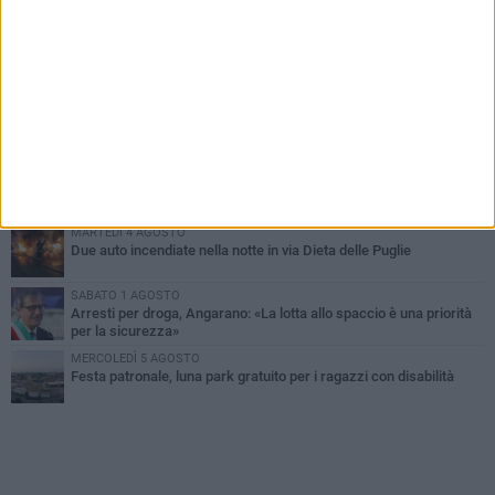
PIÙ LETTI QUESTA SETTIMANA
SABATO 1 AGOSTO
Contrasto allo spaccio di droga, due arresti dei carabinieri a
Bisceglie
MARTEDÌ 4 AGOSTO
Emergenza caldo, il Comune di Bisceglie attiva i "rifugi climatici"
MERCOLEDÌ 5 AGOSTO
Dramma alla spiaggia Bi-Marmi: un anziano ha un malore e perde
la vita
MARTEDÌ 4 AGOSTO
Due auto incendiate nella notte in via Dieta delle Puglie
SABATO 1 AGOSTO
Arresti per droga, Angarano: «La lotta allo spaccio è una priorità
per la sicurezza»
MERCOLEDÌ 5 AGOSTO
Festa patronale, luna park gratuito per i ragazzi con disabilità