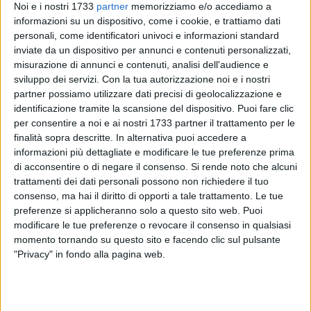
Noi e i nostri 1733
partner
memorizziamo e/o accediamo a
informazioni su un dispositivo, come i cookie, e trattiamo dati
personali, come identificatori univoci e informazioni standard
inviate da un dispositivo per annunci e contenuti personalizzati,
misurazione di annunci e contenuti, analisi dell'audience e
sviluppo dei servizi.
Con la tua autorizzazione noi e i nostri
partner possiamo utilizzare dati precisi di geolocalizzazione e
identificazione tramite la scansione del dispositivo. Puoi fare clic
I Consiglieri Provinciali della lista Centrosinistra per la BAT –
per consentire a noi e ai nostri 1733 partner il trattamento per le
Marzia Bucci, Vincenzo Todisco, Emanuele Quarta ed
finalità sopra descritte. In alternativa puoi accedere a
Edmondo Valente comunicano che non prenderanno parte
informazioni più dettagliate e modificare le tue preferenze prima
all'incontro convocato dal Presidente della Provincia BAT,
di acconsentire o di negare il consenso.
Si rende noto che alcuni
Avv. Bernardo Lodispoto, per il prossimo 9 giugno presso la
trattamenti dei dati personali possono non richiedere il tuo
Sala Consiliare provinciale. La decisione nasce dalla
consenso, ma hai il diritto di opporti a tale trattamento. Le tue
convinzione che il confronto sulle questioni di competenza
preferenze si applicheranno solo a questo sito web. Puoi
modificare le tue preferenze o revocare il consenso in qualsiasi
dell'Ente debba svolgersi esclusivamente nelle sedi
momento tornando su questo sito e facendo clic sul pulsante
istituzionali previste dall'ordinamento e, in particolare,
"Privacy" in fondo alla pagina web.
all'interno del Consiglio Provinciale, organo
democraticamente eletto e deputato alla discussione e
all'indirizzo politico amministrativo.