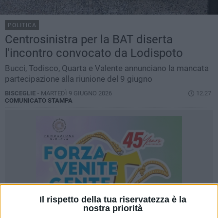
POLITICA
Centrosinistra per la BAT diserta
l'incontro convocato da Lodispoto
Bucci, Todisco, Quarta e Valente annunciano la mancata
partecipazione alla riunione del 9 giugno
BISCEGLIE -
MARTEDÌ 9 GIUGNO 2026
12.27
COMUNICATO STAMPA
Il rispetto della tua riservatezza è la
nostra priorità