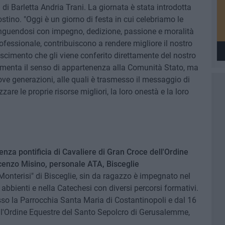
di Barletta Andria Trani. La giornata è stata introdotta
ostino. "Oggi è un giorno di festa in cui celebriamo le
stinguendosi con impegno, dedizione, passione e moralità
rofessionale, contribuiscono a rendere migliore il nostro
noscimento che gli viene conferito direttamente del nostro
imenta il senso di appartenenza alla Comunità Stato, ma
ove generazioni, alle quali è trasmesso il messaggio di
re le proprie risorse migliori, la loro onestà e la loro
cenza pontificia di Cavaliere di Gran Croce dell'Ordine
ncenzo Misino, personale ATA, Bisceglie
onterisi" di Bisceglie, sin da ragazzo è impegnato nel
abbienti e nella Catechesi con diversi percorsi formativi.
esso la Parrocchia Santa Maria di Costantinopoli e dal 16
ell'Ordine Equestre del Santo Sepolcro di Gerusalemme,