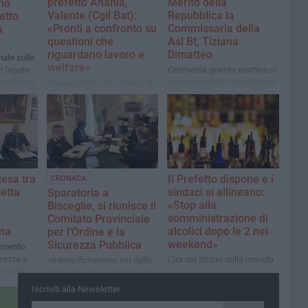
prefetto Anania,
Merito della
ano
Valente (Cgil Bat):
Repubblica la
fetto
«Pronti a confronto su
Commissaria della
a
questioni che
Asl Bt, Tiziana
riguardano lavoro e
Dimatteo
nale sulle
welfare»
e legate
Cerimonia questa mattina ci
consigliere
consegna delle Onorificenze
«Apprezziamo il richiamo del
ese
della Repubblica Italiana,
prefetto all’azione antimafia
dell’Ordine Equestre del
come sistema di
Santo Sepolcro e per le
prevenzione e tutela
vittime del terrorismo
dell'economia legale»
tesa tra
Il Prefetto dispone e i
CRONACA
letta
sindaci si allineano:
Sparatoria a
«Stop alla
Bisceglie, si riunisce il
somministrazione di
Comitato Provinciale
ana
alcolici dopo le 2 nei
per l’Ordine e la
weekend»
Sicurezza Pubblica
zamento
urezza a
L’ira dei titolari della movida
«Intensificheremo sin dalle
 e della
prossime ore i controlli nella
città di Bisceglie, oggetto
Iscriviti alla Newsletter
d'attenzione già da diversi