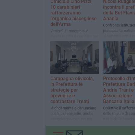
Omicidio Lino Pizzi,
Nicola Rutigli
10 carabinieri
incontra il pre
rafforzeranno
della Bat Flavi
l'organico biscegliese
Anania
dell'Arma
Confronto istituzio
principali tematich
Venerdì 1° maggio si è
al territorio con il 
riunito in città il comitato per
regionale biscegli
l'ordine e la sicurezza. Il
prefetto Anania: «Attenzione
massima»
​Campagna olivicola,
Protocollo d'In
in Prefettura le
Prefettura Bar
strategie per
Andria Trani e
prevenire e
Associazione
contrastare i reati
Bancaria Itali
«Fondamentale denunciare
Obiettivo il raffor
qualsiasi episodio, anche
delle misure di sc
intimidatorio, per una più
tutela delle banche
efficace azione di contrasto
loro clientela
ai reati predatori» le parole