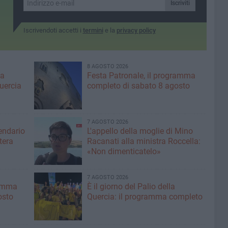
mesi» le parole del Prefetto
Iscriviti
Bat D'Agostino
Iscrivendoti accetti i
termini
e la
privacy policy
8 AGOSTO 2026
ma
Festa Patronale, il programma
Quercia
completo di sabato 8 agosto
7 AGOSTO 2026
lendario
L'appello della moglie di Mino
tera
Racanati alla ministra Roccella:
«Non dimenticatelo»
7 AGOSTO 2026
ramma
È il giorno del Palio della
osto
Quercia: il programma completo