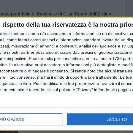
cenza pontificia di Cavaliere di Gran Croce dell'Ordine
enico Misino, Graduato Scelto dell'Esercito Italiano,
l rispetto della tua riservatezza è la nostra prior
artner
memorizziamo e/o accediamo a informazioni su un dispositivo, c
servizio presso il 9° Reggimento Fanteria di Trani, si è
ali, come identificatori univoci e informazioni standard inviate da un di
 Caserma di Montorio Veronese, dove ha prestato servizio
zzati, misurazione di annunci e contenuti, analisi dell'audience e svilupp
in servizio permanente presso il Comando Truppe Alpine di
i e i nostri partner possiamo utilizzare dati precisi di geolocalizzazione 
oscimenti per spirito di servizio e dovere alla Patria.
del dispositivo. Puoi fare clic per consentire a noi e ai nostri 1733 partn
hia di appartenenza e svolto attività di volontariato nella
critte. In alternativa puoi accedere a informazioni più dettagliate e modif
 è entrato nell'Ordine Equestre del Santo Sepolcro di
acconsentire o di negare il consenso.
Si rende noto che alcuni trattamen
e il tuo consenso, ma hai il diritto di opporti a tale trattamento. Le tue
 questo sito web. Puoi modificare le tue preferenze o revocare il conse
questo sito e facendo clic sul pulsante "Privacy" in fondo alla pagina
PIÙ OPZIONI
ACCETTO