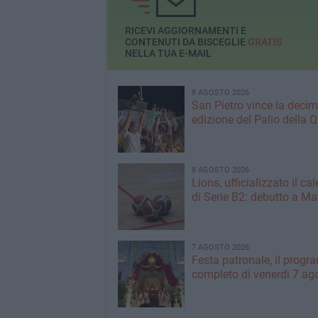
di D'Agostino
RICEVI AGGIORNAMENTI E
CONTENUTI DA BISCEGLIE
GRATIS
NELLA TUA E-MAIL
8 AGOSTO 2026
San Pietro vince la deci
edizione del Palio della 
8 AGOSTO 2026
Lions, ufficializzato il ca
di Serie B2: debutto a Ma
7 AGOSTO 2026
Festa patronale, il prog
completo di venerdì 7 ag