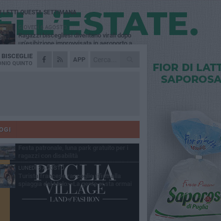
Ù LETTI QUESTA SETTIMANA
GIOVEDÌ 6 AGOSTO
Ragazzi biscegliesi diventano virali dopo
un'esibizione improvvisata in aeroporto a
ma-Fiumicino
A
BISCEGLIE
MARTEDÌ 4 AGOSTO
APP
Emergenza caldo, il Comune di Bisceglie
NIO QUINTO
attiva i "rifugi climatici"
MERCOLEDÌ 5 AGOSTO
Dramma alla spiaggia Bi-Marmi: un
anziano ha un malore e perde la vita
MARTEDÌ 4 AGOSTO
Due auto incendiate nella notte in via Dieta
delle Puglie
OGI
MERCOLEDÌ 5 AGOSTO
Festa patronale, luna park gratuito per i
ragazzi con disabilità
LUNEDÌ 3 AGOSTO
Turista francese raccoglie rifiuti alla
spiaggia del Molo: «La gente si sta ormai
ituando»