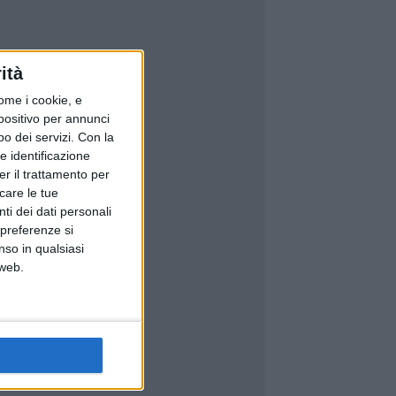
ità
ome i cookie, e
spositivo per annunci
o dei servizi.
Con la
e identificazione
er il trattamento per
icare le tue
ti dei dati personali
 preferenze si
nso in qualsiasi
 web.