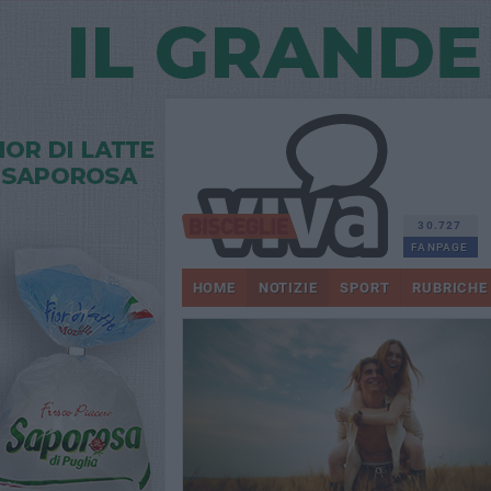
30.727
FANPAGE
HOME
NOTIZIE
SPORT
RUBRICHE