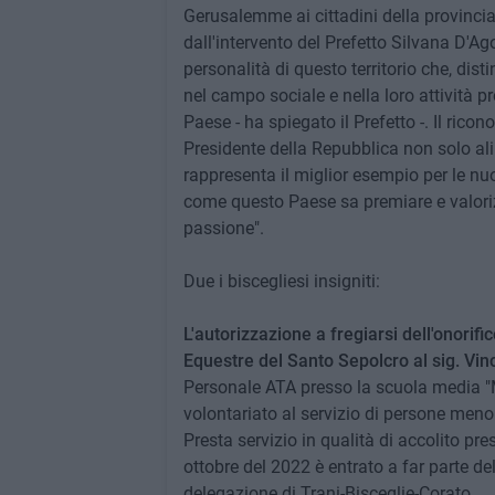
Gerusalemme ai cittadini della provincia 
dall'intervento del Prefetto Silvana D'Ag
personalità di questo territorio che, di
nel campo sociale e nella loro attività p
Paese - ha spiegato il Prefetto -. Il rico
Presidente della Repubblica non solo al
rappresenta il miglior esempio per le nu
come questo Paese sa premiare e valorizza
passione".
Due i biscegliesi insigniti:
L'autorizzazione a fregiarsi dell'onorifi
Equestre del Santo Sepolcro al sig. Vi
Personale ATA presso la scuola media "M
volontariato al servizio di persone meno 
Presta servizio in qualità di accolito pr
ottobre del 2022 è entrato a far parte d
delegazione di Trani-Bisceglie-Corato.