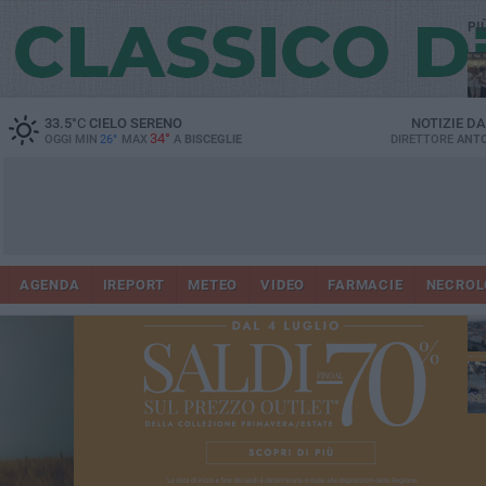
PI
Ro
33.5
°C
CIELO SERENO
NOTIZIE D
34°
OGGI MIN
26°
MAX
A
BISCEGLIE
DIRETTORE
ANTO
AGENDA
IREPORT
METEO
VIDEO
FARMACIE
NECROL
ab