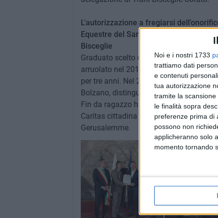
L'autorizzazione a fregiarsi dell'onorifi
Equestre del Santo Sepolcro al sig. Dom
I
Bisceglie
Noi e i nostri 1733
p
Graduato scelto dell'Esercito Italiano in 
trattiamo dati person
arruolato nel 2012 come VFP1 presso la
e contenuti personali
per tre anni. Nel 2018 è stato assunto 
tua autorizzazione no
Bolzano, distinguendosi con diversi ricon
tramite la scansione 
Fin da ragazzo ha frequentato la Parrocc
le finalità sopra des
Caritas cittadina e dall'ottobre del 2022
preferenze prima di 
possono non richieder
Gerusalemme.
applicheranno solo a
momento tornando su 