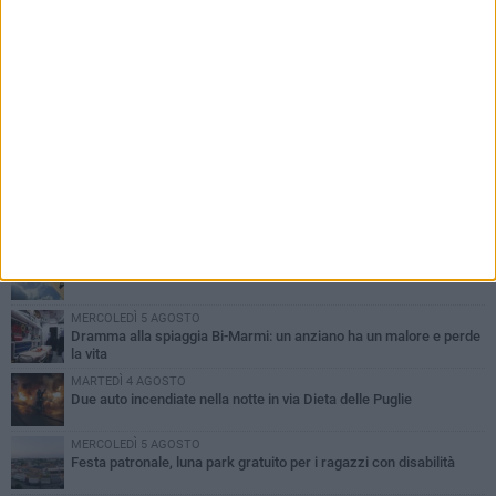
PIÙ LETTI QUESTA SETTIMANA
GIOVEDÌ 6 AGOSTO
Ragazzi biscegliesi diventano virali dopo un'esibizione
improvvisata in aeroporto a Roma-Fiumicino
MARTEDÌ 4 AGOSTO
Emergenza caldo, il Comune di Bisceglie attiva i "rifugi climatici"
MERCOLEDÌ 5 AGOSTO
Dramma alla spiaggia Bi-Marmi: un anziano ha un malore e perde
la vita
MARTEDÌ 4 AGOSTO
Due auto incendiate nella notte in via Dieta delle Puglie
MERCOLEDÌ 5 AGOSTO
Festa patronale, luna park gratuito per i ragazzi con disabilità