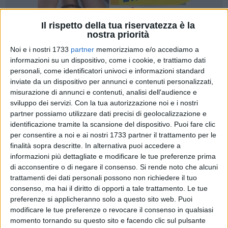
Il rispetto della tua riservatezza è la
nostra priorità
1
Noi e i nostri 1733
partner
memorizziamo e/o accediamo a
informazioni su un dispositivo, come i cookie, e trattiamo dati
personali, come identificatori univoci e informazioni standard
inviate da un dispositivo per annunci e contenuti personalizzati,
Di seguito si riporta la la dichiarazione congiunta del gruppo
misurazione di annunci e contenuti, analisi dell'audience e
di Fratelli d'Italia: il capogruppo Paolo Pagliaro e i consiglieri
sviluppo dei servizi.
Con la tua autorizzazione noi e i nostri
Dino Basile, Luigi Caroli, Giannicola De Leonardis, Andrea
partner possiamo utilizzare dati precisi di geolocalizzazione e
Ferri, Nicola Gatta, Renato Perrini, Tommaso Scatigna,
identificazione tramite la scansione del dispositivo. Puoi fare clic
Antonio Scianaro,
Tonia Spina
e Giampaolo Vietri
per consentire a noi e ai nostri 1733 partner il trattamento per le
finalità sopra descritte. In alternativa puoi accedere a
informazioni più dettagliate e modificare le tue preferenze prima
«In attesa della Giunta, sulla quale Antonio Decaro
di acconsentire o di negare il consenso.
Si rende noto che alcuni
dichiarava di avere le idee chiare (e meno male!), il
trattamenti dei dati personali possono non richiedere il tuo
presidente sta iniziando a nominare i suoi consiglieri.
consenso, ma hai il diritto di opporti a tale trattamento. Le tue
L'annuncio è stato roboante: da 21 consiglieri in quota al suo
preferenze si applicheranno solo a questo sito web. Puoi
predecessore Michele Emiliano, si passa a solo nove… allo
modificare le tue preferenze o revocare il consenso in qualsiasi
stesso prezzo! Come se ai pugliesi importasse più il numero
momento tornando su questo sito e facendo clic sul pulsante