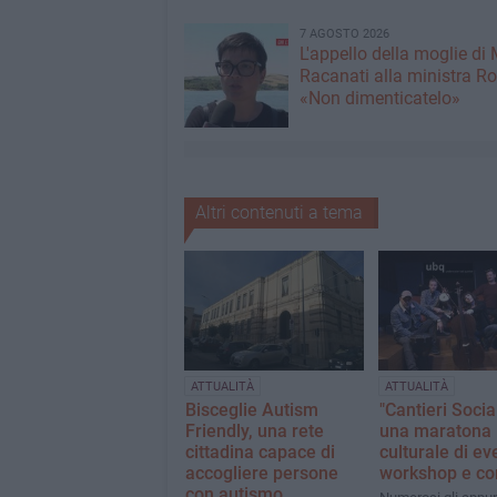
7 AGOSTO 2026
L'appello della moglie di
Racanati alla ministra Ro
«Non dimenticatelo»
Altri contenuti a tema
ATTUALITÀ
ATTUALITÀ
Bisceglie Autism
"Cantieri Social
Friendly, una rete
una maratona
cittadina capace di
culturale di eve
accogliere persone
workshop e co
con autismo