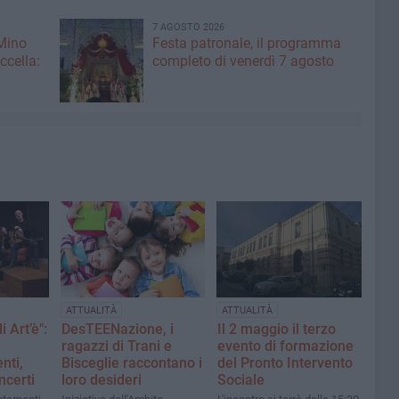
7 AGOSTO 2026
 Mino
Festa patronale, il programma
ccella:
completo di venerdì 7 agosto
ATTUALITÀ
ATTUALITÀ
i Art’è":
DesTEENazione, i
Il 2 maggio il terzo
ragazzi di Trani e
evento di formazione
nti,
Bisceglie raccontano i
del Pronto Intervento
ncerti
loro desideri
Sociale