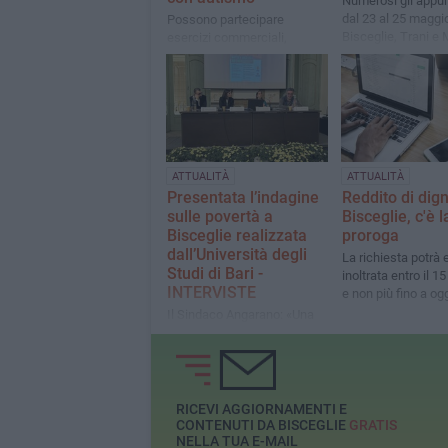
Numerosi gli appu
dal 23 al 25 maggi
Possono partecipare
Bisceglie, Trani e 
esercizi commerciali,
istituzioni, enti e luoghi
privati o pubblici. Istanze
entro il 20 settembre 2025
ATTUALITÀ
ATTUALITÀ
Presentata l’indagine
Reddito di dign
sulle povertà a
Bisceglie, c'è l
Bisceglie realizzata
proroga
dall’Università degli
La richiesta potrà
Studi di Bari -
inoltrata entro il 1
INTERVISTE
e non più fino a og
Il Sindaco Angarano: «Una
prima raccolta dati che
consentirà ai Servizi sociali
del Comune di effettuare
interventi sempre più
puntuali e mirati»
RICEVI AGGIORNAMENTI E
CONTENUTI DA BISCEGLIE
GRATIS
NELLA TUA E-MAIL