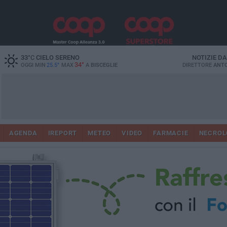
33
°C
CIELO SERENO
NOTIZIE D
34°
OGGI MIN
25.5°
MAX
A
BISCEGLIE
DIRETTORE
ANTO
AGENDA
IREPORT
METEO
VIDEO
FARMACIE
NECROL