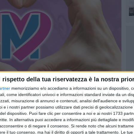
l rispetto della tua riservatezza è la nostra prior
artner
memorizziamo e/o accediamo a informazioni su un dispositivo, c
ali, come identificatori univoci e informazioni standard inviate da un di
zzati, misurazione di annunci e contenuti, analisi dell'audience e svilupp
i e i nostri partner possiamo utilizzare dati precisi di geolocalizzazione 
del dispositivo. Puoi fare clic per consentire a noi e ai nostri 1733 partn
critte. In alternativa puoi accedere a informazioni più dettagliate e modif
acconsentire o di negare il consenso.
Si rende noto che alcuni trattamen
e il tuo consenso, ma hai il diritto di opporti a tale trattamento. Le tue