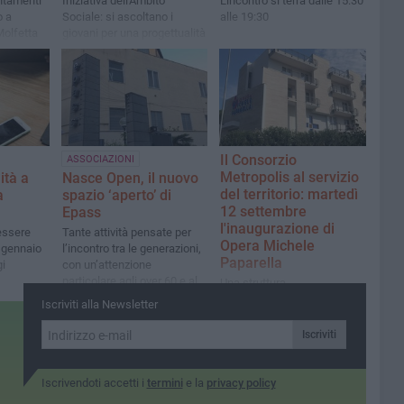
ntamenti
Iniziativa dell'Ambito
L'incontro si terrà dalle 15:30
o a
Sociale: si ascoltano i
alle 19:30
Molfetta
giovani per una progettualità
nazionale. Questionari on
line per studenti di medie e
superiori
Il Consorzio
ASSOCIAZIONI
Metropolis al servizio
ità a
Nasce Open, il nuovo
del territorio: martedì
a
spazio ‘aperto’ di
12 settembre
Epass
l'inaugurazione di
 essere
Tante attività pensate per
Opera Michele
5 gennaio
l’incontro tra le generazioni,
Paparella
gi
con un’attenzione
particolare agli over 60 e alle
Una struttura
persone in difficoltà sociale
all’avanguardia, una
Iscriviti alla Newsletter
ed economica
residenza sociosanitaria per
anziani ma non solo
Iscriviti
Iscrivendoti accetti i
termini
e la
privacy policy