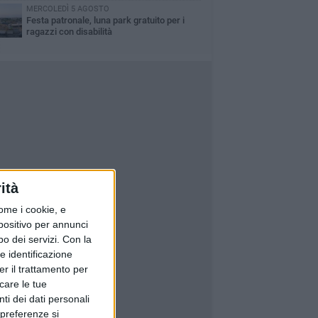
MERCOLEDÌ 5 AGOSTO
Festa patronale, luna park gratuito per i
ragazzi con disabilità
ità
ome i cookie, e
spositivo per annunci
o dei servizi.
Con la
e identificazione
er il trattamento per
icare le tue
ti dei dati personali
 preferenze si