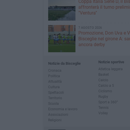
Coppa Italia Serie D, il Bi
affronterà il turno prelimi
"Ventura"
7 AGOSTO 2026
Promozione, Don Uva e V
Bisceglie nel girone A: sa
ancora derby
Notizie sportive
Notizie da Bisceglie
Atletica leggera
Cronaca
Basket
Politica
Calcio
Attualità
Calcio a 5
Cultura
Ciclismo
Spettacoli
Rugby
Territorio
Sport a 360°
Scuola
Tennis
Economia e lavoro
Volley
Associazioni
Religioni