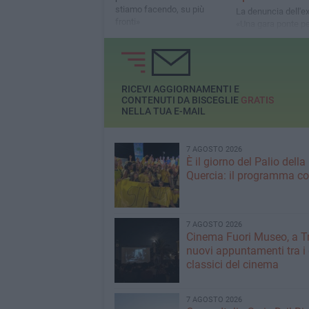
stiamo facendo, su più
La denuncia dell'e
fronti»
«Una gara ponte pe
cambiare l'organiz
un servizio che no
funziona»
RICEVI AGGIORNAMENTI E
CONTENUTI DA BISCEGLIE
GRATIS
NELLA TUA E-MAIL
7 AGOSTO 2026
È il giorno del Palio della
Quercia: il programma c
7 AGOSTO 2026
Cinema Fuori Museo, a Tr
nuovi appuntamenti tra i
classici del cinema
7 AGOSTO 2026