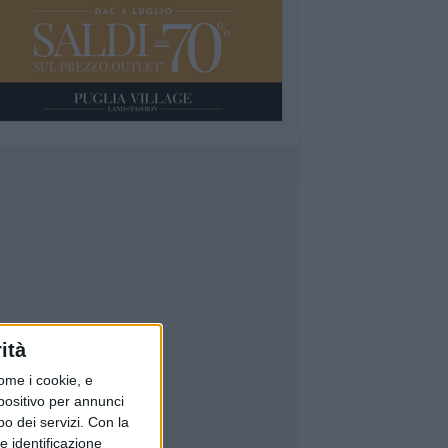
ità
ome i cookie, e
spositivo per annunci
o dei servizi.
Con la
e identificazione