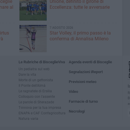
sceglie
Unione, definito il girone di
nare al
Eccellenza: tutte le avversarie
7 AGOSTO 2026
irtus
Star Volley, il primo passo è la
rà
conferma di Annalisa Mileno
Le Rubriche di BisceglieViva
Agenda eventi di Bisceglie
Un pediatra sul web
Segnalazioni iReport
Dare la vita
Morte di un gettonista
Previsioni meteo
Il Ponte dell'Almà
I
Le ragnatele di Ersilia
Video
R
Colloquio con l'assente
B
Farmacie di turno
Le parole di Sherazade
a
T-innova per la tua impresa
Necrologi
ENAPA e CAF Confagricoltura
Natura varia