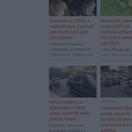
Abbandono rifiuti e
Bisceglie scen
roghi illegali, controlli
sotto il 60% di
con droni nell'agro
raccolta differ
biscegliese
nel primo sem
del 2026
Il sindaco Angarano:
«Chiediamo ai cittadini di
I dati ufficializzati
collaborare e di denunciare
dall'osservatorio r
comportamenti illeciti»
destano inevitabile
preoccupazione in 
Mezzi elettrici e
POLITICA
abbandono rifiuti,
Francesco Spin
nuovi controlli della
ponte accanto 
polizia locale
piscina comun
una discarica a
Angarano: «Avevamo
aperto»
promesso controlli e li