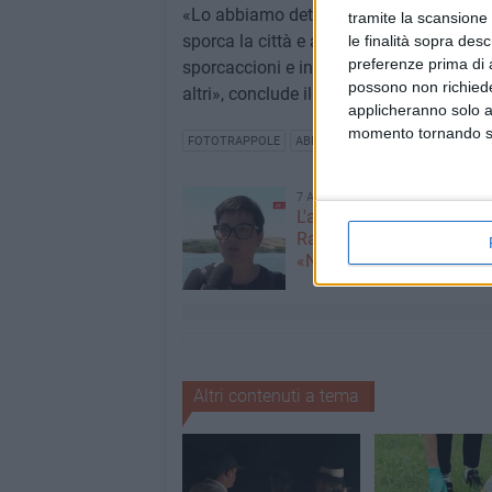
«Lo abbiamo detto più volte e lo ribadi
tramite la scansione 
sporca la città e arreca così un danno e
le finalità sopra des
preferenze prima di 
sporcaccioni e incivili. Lo dobbiamo a Bis
possono non richieder
altri», conclude il Sindaco Angarano.
applicheranno solo a
momento tornando su 
FOTOTRAPPOLE
ABBANDONO RIFIUTI
7 AGOSTO 2026
L'appello della moglie di
Racanati alla ministra Ro
«Non dimenticatelo»
Altri contenuti a tema