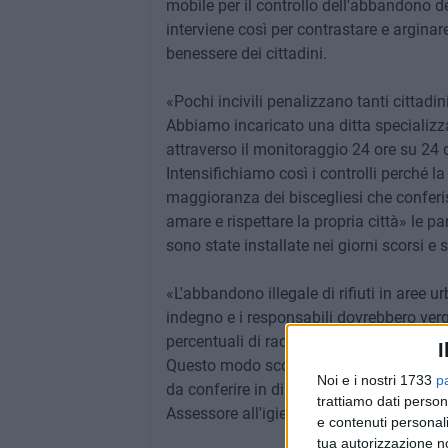
mobile per il controllo dell'abbandono d
interviene così per contrastare e arginare 
benessere dei cittadini.
«Pochi incivili penalizzano tanti cittadin
Abbiamo incaricato una ditta specializza
attraverso il monitoraggio 24 ore su 24 de
Intensifichiamo così i controlli perché 
maggioranza dei biscegliesi che conferisce
amare e rispettare la propria città» le 
sono state installate nei giorni scorsi e
«L'abbandono illegale di rifiuti in aree 
indegno e i responsabili dovrebbero ver
percentuali di raccolta differenziata port
I
Questo modo sconsiderato di lasciare rifi
Noi e i nostri 1733
p
da conferire in discarica e quindi dei cost
trattiamo dati person
Assessore all'igiene urbana Angelo Cons
e contenuti personali
tua autorizzazione no