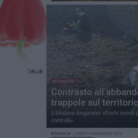
ATTUALITÀ
Contrasto all’abbando
trappole sul territori
Il Sindaco Angarano: «Pochi incivili 
controlli»
BISCEGLIE -
LUNEDÌ 4 NOVEMBRE 2024