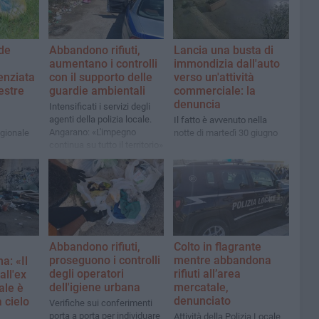
de
Abbandono rifiuti,
Lancia una busta di
aumentano i controlli
immondizia dall'auto
enziata
con il supporto delle
verso un'attività
estre
guardie ambientali
commerciale: la
denuncia
Intensificati i servizi degli
agenti della polizia locale.
Il fatto è avvenuto nella
Angarano: «L'impegno
egionale
notte di martedì 30 giugno
continua su tutto il territorio»
città
Abbandono rifiuti,
Colto in flagrante
proseguono i controlli
mentre abbandona
a: «Il
degli operatori
rifiuti all’area
all'ex
dell'igiene urbana
mercatale,
ale è
denunciato
 cielo
Verifiche sui conferimenti
porta a porta per individuare
Attività della Polizia Locale