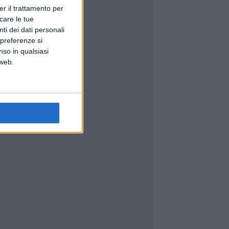
er il trattamento per
icare le tue
ti dei dati personali
 preferenze si
nso in qualsiasi
 web.