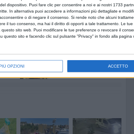
amo con forza: non c'è spazio per chi deliberatamente
del dispositivo. Puoi fare clic per consentire a noi e ai nostri 1733 partn
norme a tutta la comunità. Tolleranza zero per
critte. In alternativa puoi accedere a informazioni più dettagliate e modif
acconsentire o di negare il consenso.
Si rende noto che alcuni trattamen
ceglie e ai biscegliesi onesti e rispettosi gli uni degli
e il tuo consenso, ma hai il diritto di opporti a tale trattamento. Le tue
 questo sito web. Puoi modificare le tue preferenze o revocare il conse
questo sito e facendo clic sul pulsante "Privacy" in fondo alla pagina
7 AGOSTO 2026
 Mino
Festa patronale, il programma
ccella:
completo di venerdì 7 agosto
PIÙ OPZIONI
ACCETTO