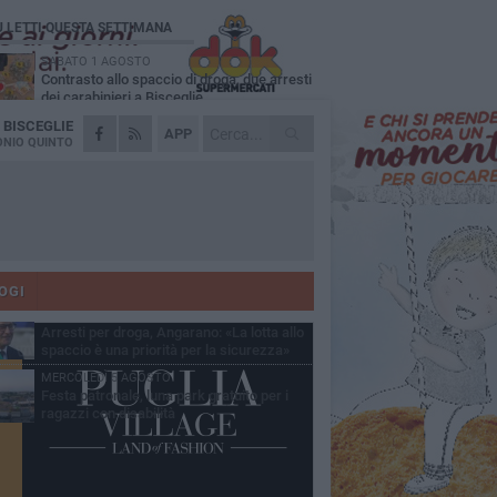
Ù LETTI QUESTA SETTIMANA
SABATO 1 AGOSTO
Contrasto allo spaccio di droga, due arresti
dei carabinieri a Bisceglie
A
BISCEGLIE
MARTEDÌ 4 AGOSTO
APP
Emergenza caldo, il Comune di Bisceglie
NIO QUINTO
attiva i "rifugi climatici"
MERCOLEDÌ 5 AGOSTO
Dramma alla spiaggia Bi-Marmi: un
anziano ha un malore e perde la vita
MARTEDÌ 4 AGOSTO
Due auto incendiate nella notte in via Dieta
delle Puglie
OGI
SABATO 1 AGOSTO
Arresti per droga, Angarano: «La lotta allo
spaccio è una priorità per la sicurezza»
MERCOLEDÌ 5 AGOSTO
Festa patronale, luna park gratuito per i
ragazzi con disabilità