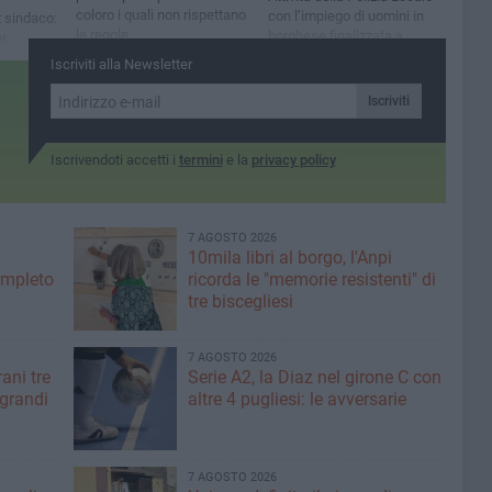
coloro i quali non rispettano
con l’impiego di uomini in
x sindaco:
le regole
borghese finalizzata a
r
contrastare gli sporcaccioni
zazione di
Iscriviti alla Newsletter
n
Iscriviti
Iscrivendoti accetti i
termini
e la
privacy policy
7 AGOSTO 2026
10mila libri al borgo, l'Anpi
ompleto
ricorda le "memorie resistenti" di
tre biscegliesi
7 AGOSTO 2026
ani tre
Serie A2, la Diaz nel girone C con
 grandi
altre 4 pugliesi: le avversarie
7 AGOSTO 2026