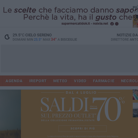
PI
29.5
°C
CIELO SERENO
NOTIZIE D
34°
DOMANI MIN
25.5°
MAX
A
BISCEGLIE
DIRETTORE
ANTO
AGENDA
IREPORT
METEO
VIDEO
FARMACIE
NECROL