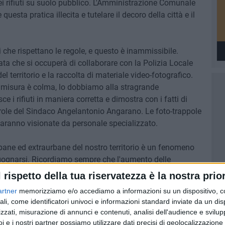
ei rifiuti su suolo pubblico. L'Amministrazione Comunale
questa pratica illecita e tutelare il decoro della città e il
i che rispettano le regole, e questo è inammissibile.
ta che si occuperà di collaborare con la Polizia Locale
l territorio e la raccolta di materiale video-fotografico.
la misura è colma, lo dobbiamo alla stragrande
 i rifiuti in maniera corretta e dimostra con i fatti di
parole del Sindaco Angelantonio Angarano. Le foto-trappole
 saranno visionate da personale specializzato.
urbane ed extraurbane del nostro territorio è un fenomeno
gognarsi. Ricordiamo sempre che l'aumento delle
erebbe ad un alleggerimento della TARI per tutti i cittadini.
l rispetto della tua riservatezza è la nostra prior
uti indifferenziati per strada, invece, aumenta la quantità
artner
memorizziamo e/o accediamo a informazioni su un dispositivo, c
i a carico di tutti gli utenti», continua il Vicesindaco e
ali, come identificatori univoci e informazioni standard inviate da un di
iglio.
zzati, misurazione di annunci e contenuti, analisi dell'audience e svilupp
i e i nostri partner possiamo utilizzare dati precisi di geolocalizzazione 