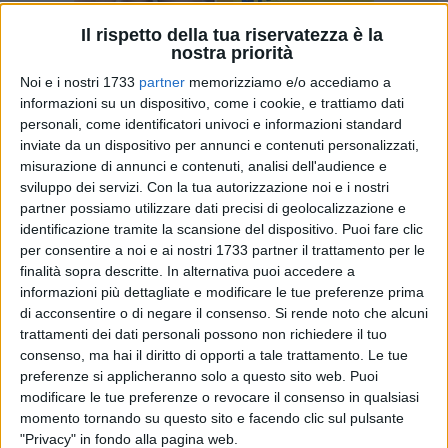
Il rispetto della tua riservatezza è la
nostra priorità
Noi e i nostri 1733
partner
memorizziamo e/o accediamo a
51
informazioni su un dispositivo, come i cookie, e trattiamo dati
personali, come identificatori univoci e informazioni standard
inviate da un dispositivo per annunci e contenuti personalizzati,
Ultimo grande appuntamento per la Delegazione Provinciale
misurazione di annunci e contenuti, analisi dell'audience e
sviluppo dei servizi.
Con la tua autorizzazione noi e i nostri
di Barletta Andria Trani il prossimo
sabato 16 dicembre alle
partner possiamo utilizzare dati precisi di geolocalizzazione e
ore 10
presso l'Auditorium del Liceo Scientifico "L. Da Vinci"
identificazione tramite la scansione del dispositivo. Puoi fare clic
di Bisceglie. E' stata davvero un anno particolare, quello che
per consentire a noi e ai nostri 1733 partner il trattamento per le
si va a concludere, segnato da tanti grandi eventi: La Mostra
finalità sopra descritte. In alternativa puoi accedere a
delle Fiaccole Olimpiche nella splendida sede del Polo
informazioni più dettagliate e modificare le tue preferenze prima
Museale della Fondazione S.E.C.A. di Trani a fine marzo, le
di acconsentire o di negare il consenso.
Si rende noto che alcuni
tappe di Palestranatura tra aprile e maggio. Lo splendido
trattamenti dei dati personali possono non richiedere il tuo
consenso, ma hai il diritto di opporti a tale trattamento. Le tue
viaggio del 31 maggio con oltre 250 ragazzi a Roma in visita
preferenze si applicheranno solo a questo sito web. Puoi
prima da Papa Francesco e poi nel Salone degli Onori del
modificare le tue preferenze o revocare il consenso in qualsiasi
Coni, dove hanno incontrato il Presidente Malagò. Le altre
momento tornando su questo sito e facendo clic sul pulsante
tappe di Palestranatura in giro per la Puglia a ottobre, gli
"Privacy" in fondo alla pagina web.