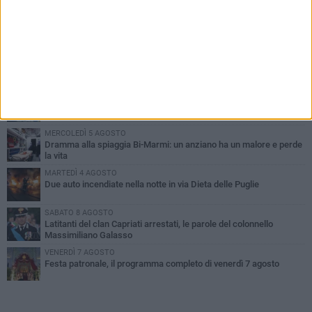
PIÙ LETTI QUESTA SETTIMANA
GIOVEDÌ 6 AGOSTO
Ragazzi biscegliesi diventano virali dopo un'esibizione
improvvisata in aeroporto a Roma-Fiumicino
MARTEDÌ 4 AGOSTO
Emergenza caldo, il Comune di Bisceglie attiva i "rifugi climatici"
MERCOLEDÌ 5 AGOSTO
Dramma alla spiaggia Bi-Marmi: un anziano ha un malore e perde
la vita
MARTEDÌ 4 AGOSTO
Due auto incendiate nella notte in via Dieta delle Puglie
SABATO 8 AGOSTO
Latitanti del clan Capriati arrestati, le parole del colonnello
Massimiliano Galasso
VENERDÌ 7 AGOSTO
Festa patronale, il programma completo di venerdì 7 agosto