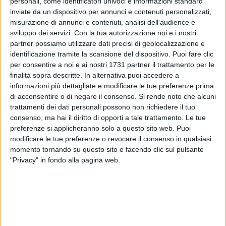
personali, come identificatori univoci e informazioni standard
inviate da un dispositivo per annunci e contenuti personalizzati,
misurazione di annunci e contenuti, analisi dell'audience e
sviluppo dei servizi.
Con la tua autorizzazione noi e i nostri
1
partner possiamo utilizzare dati precisi di geolocalizzazione e
identificazione tramite la scansione del dispositivo. Puoi fare clic
per consentire a noi e ai nostri 1731 partner il trattamento per le
Si terrà lunedì 15 dicembre il consiglio comunale
finalità sopra descritte. In alternativa puoi accedere a
monotematico sullo stato dell'igiene urbana e sulla gestione
informazioni più dettagliate e modificare le tue preferenze prima
di acconsentire o di negare il consenso.
Si rende noto che alcuni
del servizio di raccolta rifiuti così come richiesta protocollata
trattamenti dei dati personali possono non richiedere il tuo
lo scorso 20 novembre da alcuni consiglieri comunali.
consenso, ma hai il diritto di opporti a tale trattamento. Le tue
preferenze si applicheranno solo a questo sito web. Puoi
Il Consiglio Comunale che si riunirà in seduta ordinaria e
modificare le tue preferenze o revocare il consenso in qualsiasi
svolgimento in presenza, presso la sala consiliare "On. Prof.
momento tornando su questo sito e facendo clic sul pulsante
Giovanni Battista BRUNI", si riunirà alle 16:30 in prima
"Privacy" in fondo alla pagina web.
convocazione, oppure mercoledì 17 dicembre alle 17 in
seconda convocazione.
6 AGOSTO 2026
Aspettando il Palio della Quercia: il Fantapalio