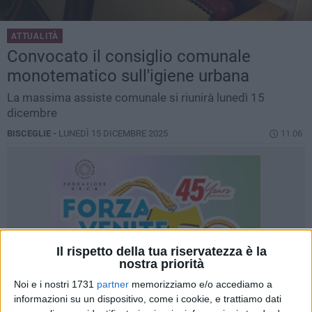
ATTUALITÀ
Convocato il consiglio comunale
monotematico sull'igiene urbana
La massima assiste comunale si riunirà lunedì 15
dicembre
BISCEGLIE -
LUNEDÌ 15 DICEMBRE 2025
11.06
Il rispetto della tua riservatezza è la
nostra priorità
Noi e i nostri 1731
partner
memorizziamo e/o accediamo a
informazioni su un dispositivo, come i cookie, e trattiamo dati