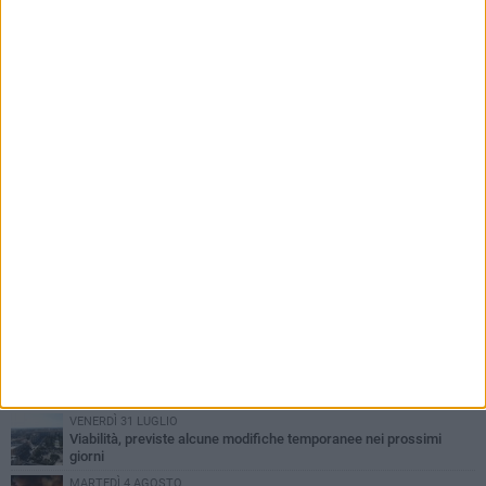
PIÙ LETTI QUESTA SETTIMANA
SABATO 1 AGOSTO
Contrasto allo spaccio di droga, due arresti dei carabinieri a
Bisceglie
VENERDÌ 31 LUGLIO
Torna l'appuntamento con la Pastasciutta antifascista a Bisceglie
MARTEDÌ 4 AGOSTO
Emergenza caldo, il Comune di Bisceglie attiva i "rifugi climatici"
MERCOLEDÌ 5 AGOSTO
Dramma alla spiaggia Bi-Marmi: un anziano ha un malore e perde
la vita
VENERDÌ 31 LUGLIO
Viabilità, previste alcune modifiche temporanee nei prossimi
giorni
MARTEDÌ 4 AGOSTO