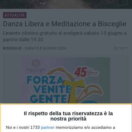
ATTUALITÀ
Danza Libera e Meditazione a Bisceglie
L'evento olistico gratuito si svolgerà sabato 15 giugno a
partire dalle 19.30
BISCEGLIE -
SABATO 8 GIUGNO 2024
10.11
Il rispetto della tua riservatezza è la
nostra priorità
Noi e i nostri 1733
partner
memorizziamo e/o accediamo a