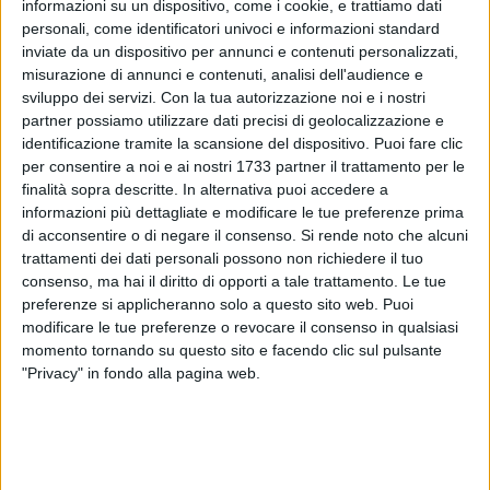
informazioni su un dispositivo, come i cookie, e trattiamo dati
personali, come identificatori univoci e informazioni standard
14
A cura di
inviate da un dispositivo per annunci e contenuti personalizzati,
SERENA DE MUSSO
misurazione di annunci e contenuti, analisi dell'audience e
sviluppo dei servizi.
Con la tua autorizzazione noi e i nostri
partner possiamo utilizzare dati precisi di geolocalizzazione e
identificazione tramite la scansione del dispositivo. Puoi fare clic
Un momento di meditazione spirituale a contatto con la
per consentire a noi e ai nostri 1733 partner il trattamento per le
natura. Con queste parole si sintetizza l'essenza di "
Divertiti,
finalità sopra descritte. In alternativa puoi accedere a
rilassati e respira
", un evento olistico gratuito a cura di
Gaia
informazioni più dettagliate e modificare le tue preferenze prima
Di Pierro
organizzato in una splendida campagna
di acconsentire o di negare il consenso.
Si rende noto che alcuni
biscegliese affacciata sul mare con l'obiettivo di
trattamenti dei dati personali possono non richiedere il tuo
riconnettersi con la respirazione e la meditazione.
consenso, ma hai il diritto di opporti a tale trattamento. Le tue
preferenze si applicheranno solo a questo sito web. Puoi
modificare le tue preferenze o revocare il consenso in qualsiasi
L'evento si svolgerà sabato 15 giugno a partire dalle 19.30.
momento tornando su questo sito e facendo clic sul pulsante
Per raggiungere la location sarà necessario raggiungere
"Privacy" in fondo alla pagina web.
zona Pantano e successivamente farsi guidare dalle
indicazioni che verranno appositamente sistemate per gli
avventori. È consigliato un abbigliamento comodo, un
tappetino fitness o una stuoia e un cuscino.