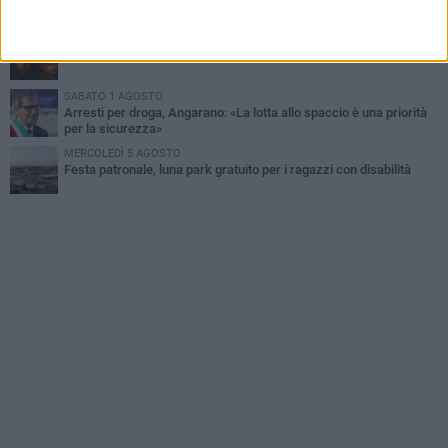
la vita
MARTEDÌ 4 AGOSTO
Due auto incendiate nella notte in via Dieta delle Puglie
SABATO 1 AGOSTO
Arresti per droga, Angarano: «La lotta allo spaccio è una priorità
per la sicurezza»
MERCOLEDÌ 5 AGOSTO
Festa patronale, luna park gratuito per i ragazzi con disabilità