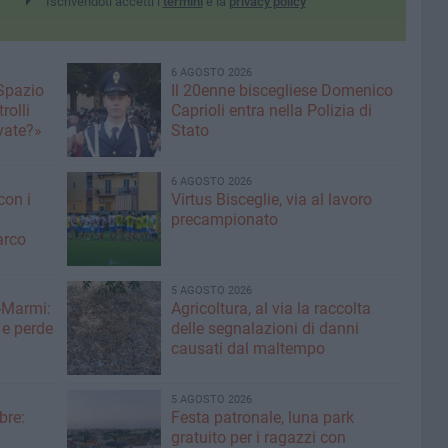
Iscrivendoti accetti i
termini
e la
privacy policy
6 AGOSTO 2026
 Spazio
Il 20enne biscegliese Domenico
rolli
Caprioli entra nella Polizia di
ivate?»
Stato
6 AGOSTO 2026
con i
Virtus Bisceglie, via al lavoro
precampionato
arco
5 AGOSTO 2026
-Marmi:
Agricoltura, al via la raccolta
 e perde
delle segnalazioni di danni
causati dal maltempo
5 AGOSTO 2026
bre:
Festa patronale, luna park
gratuito per i ragazzi con