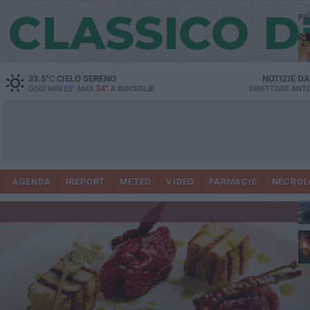
PI
33.5
°C
CIELO SERENO
NOTIZIE D
34°
OGGI MIN
25°
MAX
A
BISCEGLIE
DIRETTORE
ANTO
AGENDA
IREPORT
METEO
VIDEO
FARMACIE
NECROL