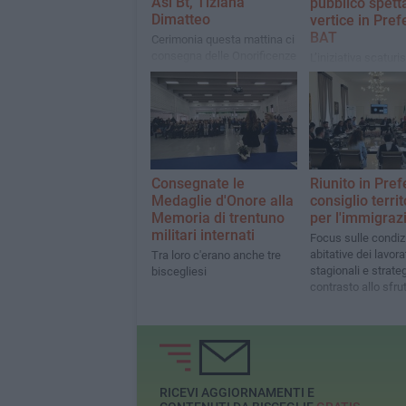
Asl Bt, Tiziana
pubblico spett
Dimatteo
vertice in Pref
BAT
Cerimonia questa mattina ci
consegna delle Onorificenze
L’iniziativa scaturi
della Repubblica Italiana,
apposite indicazio
dell’Ordine Equestre del
ministeriali
Santo Sepolcro e per le
vittime del terrorismo
Consegnate le
Riunito in Prefe
Medaglie d'Onore alla
consiglio territ
Memoria di trentuno
per l'immigraz
militari internati
Focus sulle condiz
abitative dei lavora
Tra loro c'erano anche tre
stagionali e strateg
biscegliesi
contrasto allo sfr
RICEVI AGGIORNAMENTI E