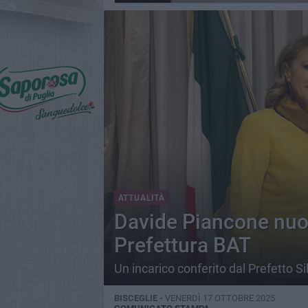
ATTUALITÀ
Davide Piancone nuov
Prefettura BAT
Un incarico conferito dal Prefetto S
BISCEGLIE -
VENERDÌ 17 OTTOBRE 2025