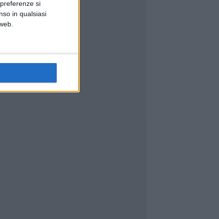
 preferenze si
nso in qualsiasi
 web.