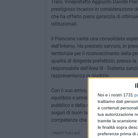
Trani, Viceprefetto Aggiunto Davide Pianc
prestigioso incarico in considerazione d
che ha offerto piena garanzia di ottimale
istituzionali.
Il Piancone vanta una consolidata esper
dell'Interno. Ha prestato servizio, in 
territoriale per il riconoscimento della p
qualità di dirigente prefettizio, presso la
responsabile dell'Area III - Sistema sanz
rappresentanza in giudizio.
I
Con il suo arrivo, si completa una squad
Noi e i nostri 1731
p
equilibrio e armonia, unita dalla comune 
trattiamo dati person
pubblico e della collettività provinciale. 
e contenuti personali
auguri di buon lavoro, esprimendo fiduci
tua autorizzazione no
competenze che metterà al servizio della 
tramite la scansione 
le finalità sopra des
preferenze prima di 
PREFETTURA BAT