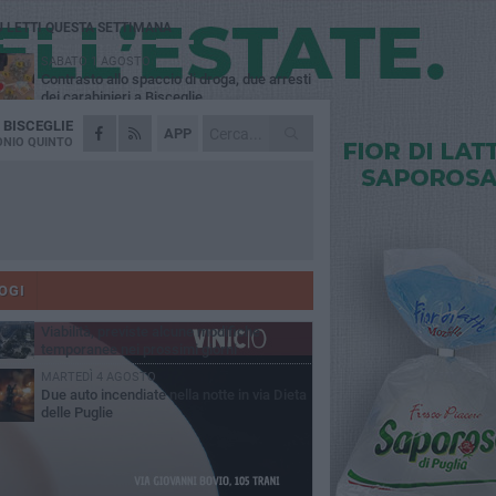
Ù LETTI QUESTA SETTIMANA
SABATO 1 AGOSTO
Contrasto allo spaccio di droga, due arresti
dei carabinieri a Bisceglie
A
BISCEGLIE
VENERDÌ 31 LUGLIO
APP
Torna l'appuntamento con la Pastasciutta
NIO QUINTO
antifascista a Bisceglie
MARTEDÌ 4 AGOSTO
Emergenza caldo, il Comune di Bisceglie
attiva i "rifugi climatici"
MERCOLEDÌ 5 AGOSTO
Dramma alla spiaggia Bi-Marmi: un
anziano ha un malore e perde la vita
OGI
VENERDÌ 31 LUGLIO
Viabilità, previste alcune modifiche
temporanee nei prossimi giorni
MARTEDÌ 4 AGOSTO
Due auto incendiate nella notte in via Dieta
delle Puglie