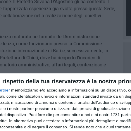
one. Il Prefetto Silvana D'Agostino gli ha conferito il
ell'apprezzata esperienza già svolta presso questa Sede,
 collaborazione nella realizzazione degli obiettivi
ienza maturata nell'ambito dell'Amministrazione
precedenza, come funzionario presso la Commissione
rotezione internazionale di Bari e, successivamente, in
 Prefettura di Chieti, dove ha ricoperto l'incarico di
ionatorio amministrativo, affari legali, contenzioso e
l rispetto della tua riservatezza è la nostra prior
ra coesa e affiatata, fondata su sincera stima reciproca,
artner
memorizziamo e/o accediamo a informazioni su un dispositivo, c
volontà di operare con dedizione al servizio dell'interesse
ali, come identificatori univoci e informazioni standard inviate da un di
Il Prefetto D'Agostino ha rivolto al Piancone i più sentiti
zzati, misurazione di annunci e contenuti, analisi dell'audience e svilupp
a e apprezzamento per la professionalità e le
i e i nostri partner possiamo utilizzare dati precisi di geolocalizzazione 
Prefettura di Barletta-Andria-Trani.
del dispositivo. Puoi fare clic per consentire a noi e ai nostri 1731 partn
critte. In alternativa puoi accedere a informazioni più dettagliate e modif
acconsentire o di negare il consenso.
Si rende noto che alcuni trattamen