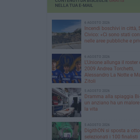
CONTENUTI DA BISCEGLIE
GRATIS
NELLA TUA E-MAIL
6 AGOSTO 2026
Incendi boschivi in città,
Civico: «Ci sono stati cont
nelle aree pubbliche e pr
6 AGOSTO 2026
L'Unione allunga il roster 
2009 Andrea Torchetti,
Alessandro La Notte e M
Zitoli
5 AGOSTO 2026
Dramma alla spiaggia Bi
un anziano ha un malore
la vita
5 AGOSTO 2026
DigithON si sposta a otto
selezionati i 100 finalisti