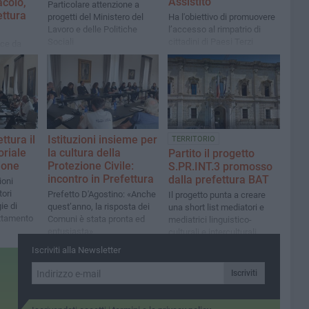
Assistito
acolo,
Particolare attenzione a
ettura
progetti del Ministero del
Ha l'obiettivo di promuovere
Lavoro e delle Politiche
l’accesso al rimpatrio di
Sociali
cittadini di Paesi Terzi
sce da
presenti in Italia, inclusi
ni
quelli vulnerabili
ttura il
Istituzioni insieme per
TERRITORIO
oriale
la cultura della
Partito il progetto
ione
Protezione Civile:
S.PR.INT.3 promosso
incontro in Prefettura
dalla prefettura BAT
ioni
tori
Prefetto D'Agostino: «Anche
Il progetto punta a creare
ie di
quest’anno, la risposta dei
una short list mediatori e
uttamento
Comuni è stata pronta ed
mediatrici linguistico-
entusiasta»
culturali e interculturali
Iscriviti alla Newsletter
Iscriviti