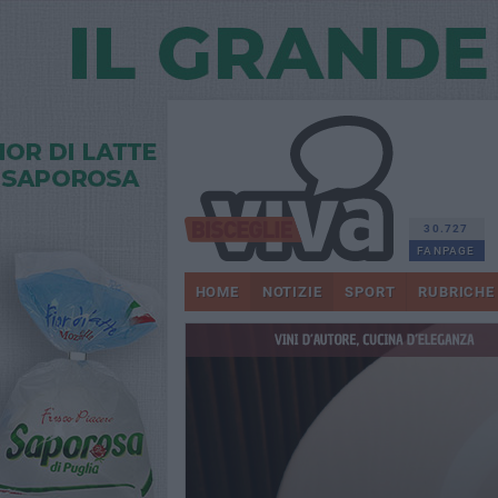
30.727
FANPAGE
HOME
NOTIZIE
SPORT
RUBRICHE