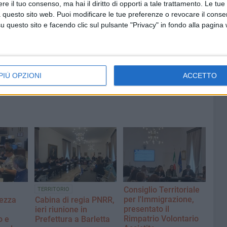
e il tuo consenso, ma hai il diritto di opporti a tale trattamento. Le tue
 questo sito web. Puoi modificare le tue preferenze o revocare il conse
6 AGOSTO 2026
questo sito e facendo clic sul pulsante "Privacy" in fondo alla pagina
erma
Preziosa: «I mercati sono
nella
abbandonati: di giorno si sviene,
di sera si improvvisa»
PIÙ OPZIONI
ACCETTO
Consiglio Territoriale
TERRITORIO
per l'Immigrazione,
rezza
Cabina di regia PNRR,
presentato il
ieri riunione in
Rimpatrio Volontario
o e
Prefettura a Barletta