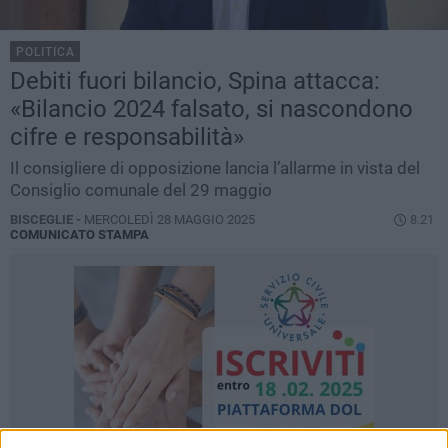
POLITICA
Debiti fuori bilancio, Spina attacca:
«Bilancio 2024 falsato, si nascondono
cifre e responsabilità»
Il consigliere di opposizione lancia l’allarme in vista del
Consiglio comunale del 29 maggio
BISCEGLIE -
MERCOLEDÌ 28 MAGGIO 2025
8.21
COMUNICATO STAMPA