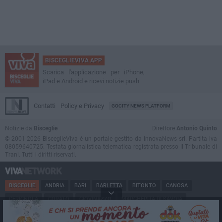
BISCEGLIEVIVA APP
Scarica l'applicazione per iPhone,
iPad e Android e ricevi notizie push
Contatti
Policy e Privacy
GOCITY NEWS PLATFORM
Notizie da
Bisceglie
Direttore
Antonio Quinto
© 2001-2026 BisceglieViva è un portale gestito da InnovaNews srl. Partita iva
08059640725. Testata giornalistica telematica registrata presso il Tribunale di
Trani. Tutti i diritti riservati.
BISCEGLIE
ANDRIA
BARI
BARLETTA
BITONTO
CANOSA
CERIGNOLA
CORATO
GIOVINAZZO
MARGHERITA DI SAVOIA
MINERVINO
MODUGNO
MOLFETTA
PUGLIA
RUVO