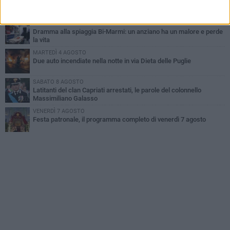
Emergenza caldo, il Comune di Bisceglie attiva i "rifugi climatici"
MERCOLEDÌ 5 AGOSTO
Dramma alla spiaggia Bi-Marmi: un anziano ha un malore e perde
la vita
MARTEDÌ 4 AGOSTO
Due auto incendiate nella notte in via Dieta delle Puglie
SABATO 8 AGOSTO
Latitanti del clan Capriati arrestati, le parole del colonnello
Massimiliano Galasso
VENERDÌ 7 AGOSTO
Festa patronale, il programma completo di venerdì 7 agosto