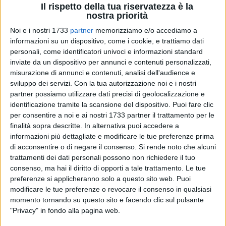
Il rispetto della tua riservatezza è la
nostra priorità
Noi e i nostri 1733
partner
memorizziamo e/o accediamo a
informazioni su un dispositivo, come i cookie, e trattiamo dati
personali, come identificatori univoci e informazioni standard
25
inviate da un dispositivo per annunci e contenuti personalizzati,
misurazione di annunci e contenuti, analisi dell'audience e
sviluppo dei servizi.
Con la tua autorizzazione noi e i nostri
partner possiamo utilizzare dati precisi di geolocalizzazione e
Nuovo affondo del consigliere comunale d'opposizione
identificazione tramite la scansione del dispositivo. Puoi fare clic
Francesco Spina contro l'amministrazione cittadina, alla
per consentire a noi e ai nostri 1733 partner il trattamento per le
vigilia della seduta del Consiglio comunale convocata per il
finalità sopra descritte. In alternativa puoi accedere a
prossimo 29 maggio. Al centro della contestazione,
informazioni più dettagliate e modificare le tue preferenze prima
l'approvazione di una nuova serie di debiti fuori bilancio, che
di acconsentire o di negare il consenso.
Si rende noto che alcuni
si aggiungono – secondo Spina – ai 6,8 milioni di euro già
trattamenti dei dati personali possono non richiedere il tuo
registrati nel rendiconto 2024.
consenso, ma hai il diritto di opporti a tale trattamento. Le tue
preferenze si applicheranno solo a questo sito web. Puoi
modificare le tue preferenze o revocare il consenso in qualsiasi
«Come una doccia gelata – dichiara Spina – è giunta la
momento tornando su questo sito e facendo clic sul pulsante
convocazione del Consiglio con all'ordine del giorno un'altra
"Privacy" in fondo alla pagina web.
miriade di debiti fuori bilancio. La convocazione arriva