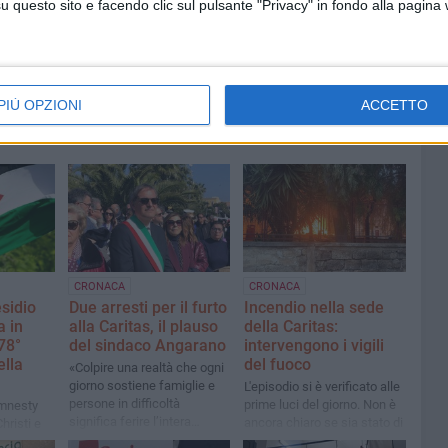
questo sito e facendo clic sul pulsante "Privacy" in fondo alla pagina
norma per Bisceglie
PIÙ OPZIONI
ACCETTO
CRONACA
CRONACA
esidio
Due arresti per il furto
Incendio nella sede
a in
alla Caritas, il plauso
della Caritas:
78°
del sindaco Angarano
intervengono i vigili
ella
del fuoco
«Colpire una realtà che ogni
giorno sostiene famiglie e
L'episodio si è verificato alle
persone in difficoltà
prime luci del giorno. Non è
 Amnesty
significa ferire l’intera
ancora chiaro se sia stato di
hristi e
comunità»
natura dolosa