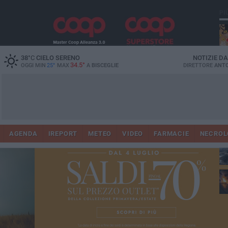
PI
38
°C
CIELO SERENO
NOTIZIE D
34.5°
OGGI MIN
25°
MAX
A
BISCEGLIE
DIRETTORE
ANTO
AGENDA
IREPORT
METEO
VIDEO
FARMACIE
NECROL