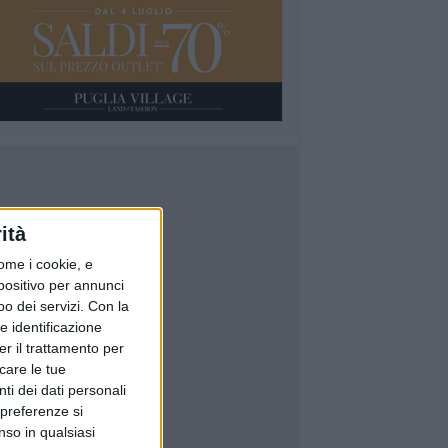
ità
ome i cookie, e
spositivo per annunci
o dei servizi.
Con la
e identificazione
er il trattamento per
icare le tue
ti dei dati personali
 preferenze si
nso in qualsiasi