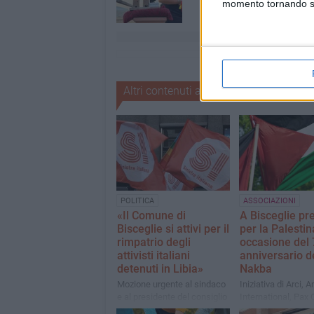
momento tornando su 
Altri contenuti a tema
POLITICA
ASSOCIAZIONI
«Il Comune di
A Bisceglie pr
Bisceglie si attivi per il
per la Palestin
rimpatrio degli
occasione del 
attivisti italiani
anniversario d
detenuti in Libia»
Nakba
Mozione urgente al sindaco
Iniziativa di Arci,
e al presidente del consiglio
International, Pax C
comunale da parte di Gianni
Anpi