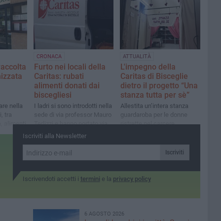
CRONACA
ATTUALITÀ
raccolta
Furto nei locali della
L'impegno della
izzata
Caritas: rubati
Caritas di Bisceglie
alimenti donati dai
dietro il progetto “Una
biscegliesi
stanza tutta per sè”
are nella
I ladri si sono introdotti nella
Allestita un’intera stanza
, tra
sede di via professor Mauro
guardaroba per le donne
 alimenti
Terlizzi e hanno portato via
ristrette nel carcere
olini
quanto era stato raccolto
femminile di Trani
Iscriviti alla Newsletter
con la colletta nei
supermercati
Iscriviti
Iscrivendoti accetti i
termini
e la
privacy policy
6 AGOSTO 2026