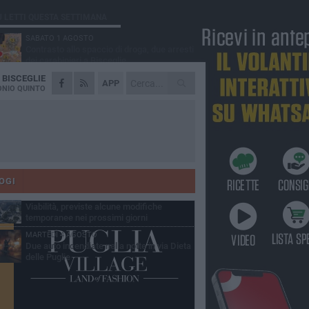
Ù LETTI QUESTA SETTIMANA
SABATO 1 AGOSTO
Contrasto allo spaccio di droga, due arresti
dei carabinieri a Bisceglie
A
BISCEGLIE
VENERDÌ 31 LUGLIO
APP
Torna l'appuntamento con la Pastasciutta
NIO QUINTO
antifascista a Bisceglie
MARTEDÌ 4 AGOSTO
Emergenza caldo, il Comune di Bisceglie
attiva i "rifugi climatici"
MERCOLEDÌ 5 AGOSTO
Dramma alla spiaggia Bi-Marmi: un
anziano ha un malore e perde la vita
OGI
VENERDÌ 31 LUGLIO
Viabilità, previste alcune modifiche
temporanee nei prossimi giorni
MARTEDÌ 4 AGOSTO
Due auto incendiate nella notte in via Dieta
delle Puglie