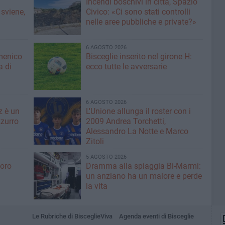
Incendi boschivi in città, Spazio
 sviene,
Civico: «Ci sono stati controlli
nelle aree pubbliche e private?»
6 AGOSTO 2026
menico
Bisceglie inserito nel girone H:
a di
ecco tutte le avversarie
6 AGOSTO 2026
z è un
L'Unione allunga il roster con i
zurro
2009 Andrea Torchetti,
Alessandro La Notte e Marco
Zitoli
5 AGOSTO 2026
voro
Dramma alla spiaggia Bi-Marmi:
un anziano ha un malore e perde
la vita
Le Rubriche di BisceglieViva
Agenda eventi di Bisceglie