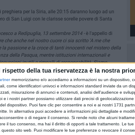
i preghiera per la Siria, alle 20:15 daranno luogo ad un
 di San Luigi con le clarisse sorelle povere di Santa
ncesco a Redipuglia, 13 settembre 2014 -
è l'appello di
re che anche nel nostro cuore ci sia scritto 'A me che
 la passione e la croce di tanti innocenti nel mistero della
anza della Pasqua, mentre istituzioni internazionali e
iscussioni inutili e rimpalli di responsabilità. Siamo
che papa Francesco ha definito "inaccettabile". Perché
l rispetto della tua riservatezza è la nostra prior
ll'umanità, avventura senza ritorno».
artner
memorizziamo e/o accediamo a informazioni su un dispositivo, c
ali, come identificatori univoci e informazioni standard inviate da un di
irettore diocesano della Caritas
don Raffaele Sarno.
zzati, misurazione di annunci e contenuti, analisi dell'audience e svilupp
i e i nostri partner possiamo utilizzare dati precisi di geolocalizzazione 
CHRISTI BISCEGLIE
del dispositivo. Puoi fare clic per consentire a noi e ai nostri 1731 partn
critte. In alternativa puoi accedere a informazioni più dettagliate e modif
acconsentire o di negare il consenso.
Si rende noto che alcuni trattamen
6 AGOSTO 2026
e il tuo consenso, ma hai il diritto di opporti a tale trattamento. Le tue
Quercia:
Alga tossica, ARPA conferma
 questo sito web. Puoi modificare le tue preferenze o revocare il conse
Bandiera Bianca e valori nella