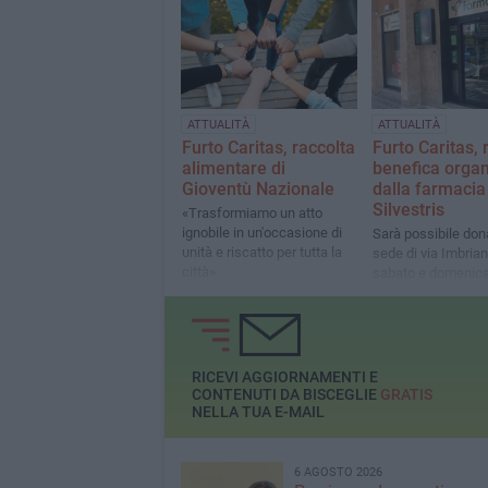
Naglieri (Sinistra Italiana)
ATTUALITÀ
ATTUALITÀ
Furto Caritas, raccolta
Furto Caritas, 
alimentare di
benefica organ
Gioventù Nazionale
dalla farmacia
Silvestris
«Trasformiamo un atto
ignobile in un'occasione di
Sarà possibile don
unità e riscatto per tutta la
sede di via Imbriani
città»
sabato e domenica,
per bambini e pann
RICEVI AGGIORNAMENTI E
CONTENUTI DA BISCEGLIE
GRATIS
NELLA TUA E-MAIL
6 AGOSTO 2026