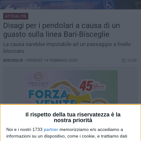
ATTUALITÀ
Disagi per i pendolari a causa di un
guasto sulla linea Bari-Bisceglie
La causa sarebbe imputabile ad un passaggio a livello
bloccato
BISCEGLIE -
VENERDÌ 14 FEBBRAIO 2025
13.08
Il rispetto della tua riservatezza è la
nostra priorità
Noi e i nostri 1733
partner
memorizziamo e/o accediamo a
informazioni su un dispositivo, come i cookie, e trattiamo dati