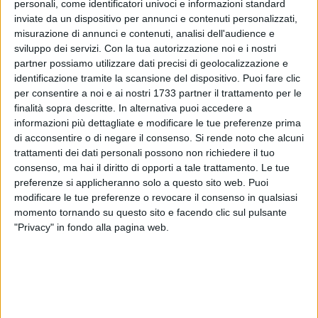
personali, come identificatori univoci e informazioni standard
inviate da un dispositivo per annunci e contenuti personalizzati,
misurazione di annunci e contenuti, analisi dell'audience e
sviluppo dei servizi.
Con la tua autorizzazione noi e i nostri
2
A cura di
SERENA DE MUSSO
partner possiamo utilizzare dati precisi di geolocalizzazione e
identificazione tramite la scansione del dispositivo. Puoi fare clic
per consentire a noi e ai nostri 1733 partner il trattamento per le
finalità sopra descritte. In alternativa puoi accedere a
Circolazione fortemente rallentata nella giornata di venerdì
informazioni più dettagliate e modificare le tue preferenze prima
14 febbraio. Il rallentamento sarebbe dovuto ad un
di acconsentire o di negare il consenso.
Si rende noto che alcuni
passaggio a livello bloccato a Bari Zona Industriale
, che
trattamenti dei dati personali possono non richiedere il tuo
avrebbe bloccato il passaggio di un Freccia. Gravi i disagi
consenso, ma hai il diritto di opporti a tale trattamento. Le tue
per i pendolari a causa dei tempi di percorrenza
preferenze si applicheranno solo a questo sito web. Puoi
modificare le tue preferenze o revocare il consenso in qualsiasi
sensibilmente aumentati. Si registrano ritardi nei treni in
momento tornando su questo sito e facendo clic sul pulsante
partenza da Bisceglie di oltre 90 minuti.
"Privacy" in fondo alla pagina web.
Atteso l'intervento di tecnici per ristabilire la circolazione e
consentire la regolare ripresa dei collegamenti.
9 AGOSTO 2026
Alicia Amoruso, nuove iniziative per ricordare