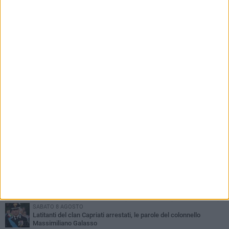
PIÙ LETTI QUESTA SETTIMANA
GIOVEDÌ 6 AGOSTO
Ragazzi biscegliesi diventano virali dopo un'esibizione
improvvisata in aeroporto a Roma-Fiumicino
MARTEDÌ 4 AGOSTO
Emergenza caldo, il Comune di Bisceglie attiva i "rifugi climatici"
MERCOLEDÌ 5 AGOSTO
Dramma alla spiaggia Bi-Marmi: un anziano ha un malore e perde
la vita
MARTEDÌ 4 AGOSTO
Due auto incendiate nella notte in via Dieta delle Puglie
SABATO 8 AGOSTO
Latitanti del clan Capriati arrestati, le parole del colonnello
Massimiliano Galasso