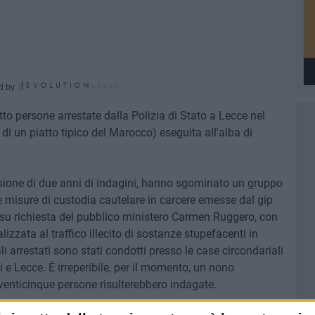
d by
to persone arrestate dalla Polizia di Stato a Lecce nel
di un piatto tipico del Marocco) eseguita all'alba di
usione di due anni di indagini, hanno sgominato un gruppo
 misure di custodia cautelare in carcere emesse dal gip
 su richiesta del pubblico ministero Carmen Ruggero, con
lizzata al traffico illecito di sostanze stupefacenti in
i arrestati sono stati condotti presso le case circondariali
si e Lecce. È irreperibile, per il momento, un nono
 venticinque persone risulterebbero indagate.