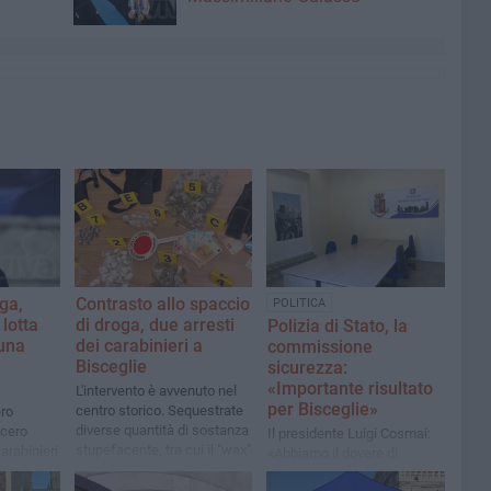
ga,
Contrasto allo spaccio
POLITICA
lotta
di droga, due arresti
Polizia di Stato, la
 una
dei carabinieri a
commissione
Bisceglie
sicurezza:
«Importante risultato
L'intervento è avvenuto nel
per Bisceglie»
centro storico. Sequestrate
ero
diverse quantità di sostanza
ncero
Il presidente Luigi Cosmai:
stupefacente, tra cui il "wax"
arabinieri
«Abbiamo il dovere di
nciale»
concentrarci sui fatti,