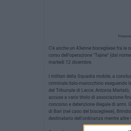
Powere
C'è anche un 43enne biscegliese fra le ot
corso dell'operazione "Tajine" (dal nome 
martedì 12 dicembre.
I militari della Squadra mobile, a concl
criminale italo-marocchino eseguendo le
del Tribunale di Lecce, Antonia Martalò,
accuse a vario titolo di associazione fina
concorso e detenzione illegale di armi. Gl
di Bari (nel caso del biscegliese), Brindi
destinatario dell'ordinanza mentre altre