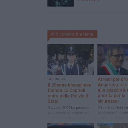
Altri contenuti a tema
Arresti per dro
ATTUALITÀ
Angarano: «La 
Il 20enne biscegliese
allo spaccio è
Domenico Caprioli
priorità per la
entra nella Polizia di
sicurezza»
Stato
Il sindaco: «Desid
Il classe 2005 ha prestato
esprimere il più si
giuramento al termine del
ringraziamento ai c
233º corso allievi agenti
del comando provi
tenutosi a Trieste