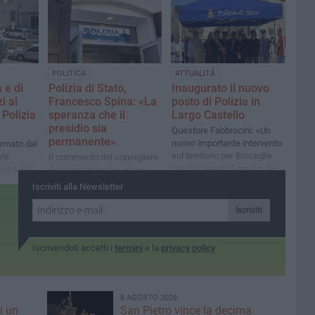
perché alla fine fanno la
differenza»
POLITICA
ATTUALITÀ
 e di
Polizia di Stato,
Inaugurato il nuovo
i al
Francesco Spina: «La
posto di Polizia in
 Polizia
speranza che il
Largo Castello
presidio sia
Questore ​Fabbrocini: «Un
permanente»
nuovo importante intervento
irmato dal
sul territorio per Bisceglie
le
Il commento del consigliere
che ha pagato il prezzo della
e a tutti i
di opposizione sul nuovo
presenza di soggetti non
ione per
posto di polizia: «Nel 2023
Iscriviti alla Newsletter
figli di questa terra»
orze
proposi il distaccamento,
chi governa la città non lo
Iscriviti
voleva»
Iscrivendoti accetti i
termini
e la
privacy policy
8 AGOSTO 2026
i un
San Pietro vince la decima