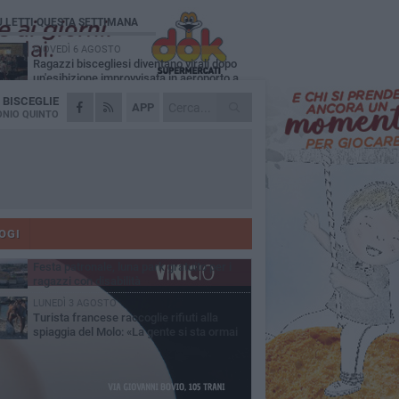
Ù LETTI QUESTA SETTIMANA
GIOVEDÌ 6 AGOSTO
Ragazzi biscegliesi diventano virali dopo
un'esibizione improvvisata in aeroporto a
ma-Fiumicino
A
BISCEGLIE
MARTEDÌ 4 AGOSTO
APP
Emergenza caldo, il Comune di Bisceglie
NIO QUINTO
attiva i "rifugi climatici"
MERCOLEDÌ 5 AGOSTO
Dramma alla spiaggia Bi-Marmi: un
anziano ha un malore e perde la vita
MARTEDÌ 4 AGOSTO
Due auto incendiate nella notte in via Dieta
delle Puglie
OGI
MERCOLEDÌ 5 AGOSTO
Festa patronale, luna park gratuito per i
ragazzi con disabilità
LUNEDÌ 3 AGOSTO
Turista francese raccoglie rifiuti alla
spiaggia del Molo: «La gente si sta ormai
ituando»