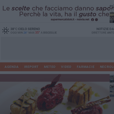
PI
Ro
38
°C
CIELO SERENO
NOTIZIE D
35°
OGGI MIN
26°
MAX
A
BISCEGLIE
DIRETTORE
ANTO
AGENDA
IREPORT
METEO
VIDEO
FARMACIE
NECROL
ab