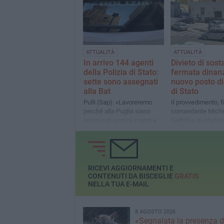
ATTUALITÀ
ATTUALITÀ
In arrivo 144 agenti
Divieto di sosta
della Polizia di Stato:
fermata dinanz
sette sono assegnati
nuovo posto di
alla Bat
di Stato
Pulli (Sap): «Lavoreremo
Il provvedimento, f
perché alla Puglia siano
comandante Miche
assicurati uomini, mezzi e
Dell'Olio, si riferisc
strumenti adeguati alle
veicoli fatta eccez
esigenze di ogni provincia»
le pattuglie delle f
dell'ordine
RICEVI AGGIORNAMENTI E
CONTENUTI DA BISCEGLIE
GRATIS
NELLA TUA E-MAIL
8 AGOSTO 2026
«Segnalata la presenza d