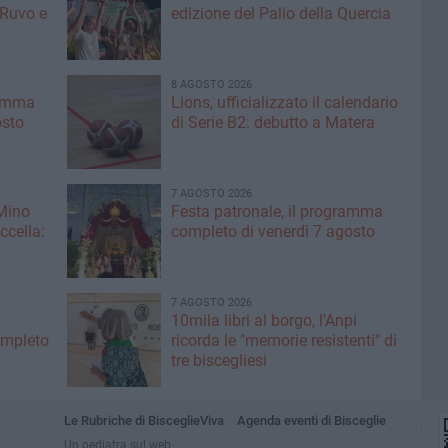
 Ruvo e
edizione del Palio della Quercia
8 AGOSTO 2026
ramma
Lions, ufficializzato il calendario
osto
di Serie B2: debutto a Matera
7 AGOSTO 2026
 Mino
Festa patronale, il programma
ccella:
completo di venerdì 7 agosto
7 AGOSTO 2026
10mila libri al borgo, l'Anpi
ompleto
ricorda le "memorie resistenti" di
tre biscegliesi
Le Rubriche di BisceglieViva
Agenda eventi di Bisceglie
Un pediatra sul web