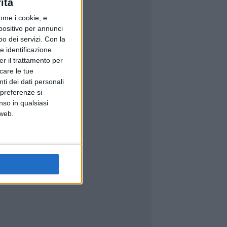
ità
ome i cookie, e
spositivo per annunci
o dei servizi.
Con la
e identificazione
er il trattamento per
icare le tue
ti dei dati personali
 preferenze si
nso in qualsiasi
 web.