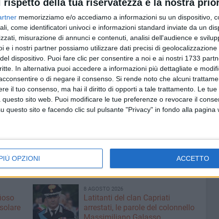
l rispetto della tua riservatezza è la nostra prior
ti, i componenti del sodalizio si sarebbero resi
 trasporti di sostanza stupefacente (cocaina e hashish),
artner
memorizziamo e/o accediamo a informazioni su un dispositivo, c
o, oltre che di detenzione illegale di armi. La Polizia ha
ali, come identificatori univoci e informazioni standard inviate da un di
sh, 2 di marijuana, armi e munizioni fra cui una carabina,
zzati, misurazione di annunci e contenuti, analisi dell'audience e svilupp
i e i nostri partner possiamo utilizzare dati precisi di geolocalizzazione 
 un silenziatore, un fucile calibro 12 a canne mozze, 200
del dispositivo. Puoi fare clic per consentire a noi e ai nostri 1733 partn
critte. In alternativa puoi accedere a informazioni più dettagliate e modif
acconsentire o di negare il consenso.
Si rende noto che alcuni trattamen
ssaggio, tramite la Spagna, di ingenti quantitativi di
e il tuo consenso, ma hai il diritto di opporti a tale trattamento. Le tue
la cocaina sarebbe giunta in Salento attraverso alcuni
 questo sito web. Puoi modificare le tue preferenze o revocare il conse
questo sito e facendo clic sul pulsante "Privacy" in fondo alla pagina
rdinanze cautelari diverse pattuglie delle Squadre Mobili
cinofile della Polizia di Stato.
PIÙ OPZIONI
ACCETTO
TUPEFACENTI
ARMI
8 AGOSTO 2026
fioso
Latitanti del clan Capriati
asolare
arrestati, le parole del colonnello
Massimiliano Galasso