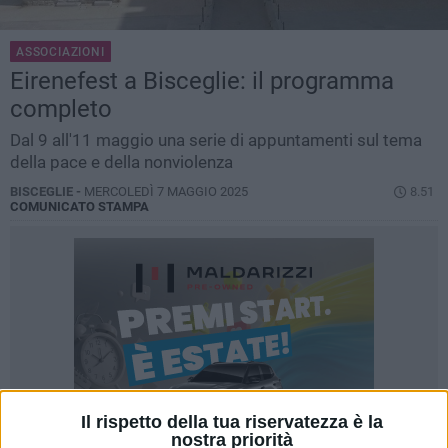
ASSOCIAZIONI
Eirenefest a Bisceglie: il programma
completo
Dal 9 all'11 maggio una serie di appuntamenti sul tema
della pace e della nonviolenza
BISCEGLIE -
MERCOLEDÌ 7 MAGGIO 2025
8.51
COMUNICATO STAMPA
Il rispetto della tua riservatezza è la
nostra priorità