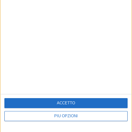
uno scoglio di confine.
5 AGOSTO 2026
Dramma alla spiaggia Bi-Marmi: un anziano
ha un malore e perde la vita
5 AGOSTO 2026
Agricoltura, al via la raccolta delle segnalazioni
di danni causati dal maltempo
ACCETTO
PIÙ OPZIONI