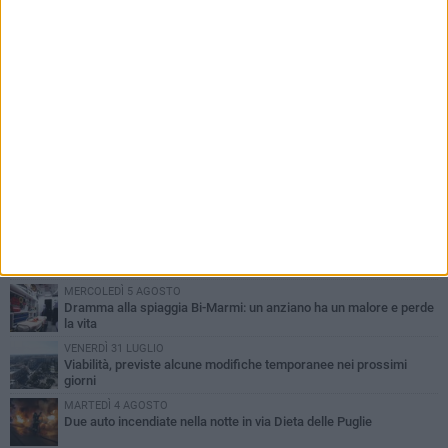
PIÙ LETTI QUESTA SETTIMANA
SABATO 1 AGOSTO
Contrasto allo spaccio di droga, due arresti dei carabinieri a
Bisceglie
VENERDÌ 31 LUGLIO
Torna l'appuntamento con la Pastasciutta antifascista a Bisceglie
MARTEDÌ 4 AGOSTO
Emergenza caldo, il Comune di Bisceglie attiva i "rifugi climatici"
MERCOLEDÌ 5 AGOSTO
Dramma alla spiaggia Bi-Marmi: un anziano ha un malore e perde
la vita
VENERDÌ 31 LUGLIO
Viabilità, previste alcune modifiche temporanee nei prossimi
giorni
MARTEDÌ 4 AGOSTO
Due auto incendiate nella notte in via Dieta delle Puglie