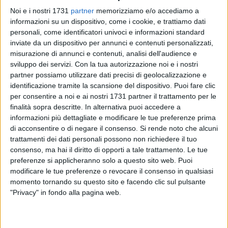
Noi e i nostri 1731
partner
memorizziamo e/o accediamo a
informazioni su un dispositivo, come i cookie, e trattiamo dati
personali, come identificatori univoci e informazioni standard
6
inviate da un dispositivo per annunci e contenuti personalizzati,
misurazione di annunci e contenuti, analisi dell'audience e
sviluppo dei servizi.
Con la tua autorizzazione noi e i nostri
partner possiamo utilizzare dati precisi di geolocalizzazione e
Anche quest'anno si svolgerà a Bisceglie dal 9 all'11 maggio
identificazione tramite la scansione del dispositivo. Puoi fare clic
l'edizione locale dell'
Eirenefest
, il
Festival del libro per la
per consentire a noi e ai nostri 1731 partner il trattamento per le
pace e la nonviolenza
, organizzato dal Comitato Promotore
finalità sopra descritte. In alternativa puoi accedere a
formato da numerose associazioni cittadine e nazionali, tra
informazioni più dettagliate e modificare le tue preferenze prima
di acconsentire o di negare il consenso.
Si rende noto che alcuni
cui Amnesty International Bisceglie, ANPI sez. Michele
trattamenti dei dati personali possono non richiedere il tuo
D'Addato Bisceglie, Arci "Oltre i confini", Caritas cittadina,
consenso, ma hai il diritto di opporti a tale trattamento. Le tue
Ass. Don Pierino Arcieri, Centro Studi per la Scuola Pubblica
preferenze si applicheranno solo a questo sito web. Puoi
(CESP) provincia BA/BAT, Epass, Liceo "Da Vinci", MEIC
modificare le tue preferenze o revocare il consenso in qualsiasi
diocesano "Lazzati- Giannetto", Mosaico di Pace,
momento tornando su questo sito e facendo clic sul pulsante
Osservatorio contro la militarizzazione delle scuole e delle
"Privacy" in fondo alla pagina web.
università, Pax Christi Bisceglie, Zona Effe, Cobas Scuola
Bari/BAT.