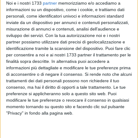
Noi e i nostri 1733
partner
memorizziamo e/o accediamo a
informazioni su un dispositivo, come i cookie, e trattiamo dati
personali, come identificatori univoci e informazioni standard
8
inviate da un dispositivo per annunci e contenuti personalizzati,
misurazione di annunci e contenuti, analisi dell'audience e
sviluppo dei servizi.
Con la tua autorizzazione noi e i nostri
partner possiamo utilizzare dati precisi di geolocalizzazione e
«La conferma della mia candidatura al Senato della
identificazione tramite la scansione del dispositivo. Puoi fare clic
Repubblica è un riconoscimento che mi riempie di orgoglio e
per consentire a noi e ai nostri 1733 partner il trattamento per le
che accolgo con grande senso di responsabilità» Queste le
finalità sopra descritte. In alternativa puoi accedere a
parole con cui
Dario Damiani
ha commentato il suo
informazioni più dettagliate e modificare le tue preferenze prima
inserimento in seconda posizione nel listino plurinominale di
di acconsentire o di negare il consenso.
Si rende noto che alcuni
trattamenti dei dati personali possono non richiedere il tuo
Forza Italia per la Puglia, aperto da Licia Ronzulli.
consenso, ma hai il diritto di opporti a tale trattamento. Le tue
L'esponente barlettano del partito azzurro precede,
preferenze si applicheranno solo a questo sito web. Puoi
nell'ordine, Laura Demola e Mario Antonio Ciarambino.
modificare le tue preferenze o revocare il consenso in qualsiasi
momento tornando su questo sito e facendo clic sul pulsante
«Andremo al voto il prossimo 25 settembre per eleggere un
"Privacy" in fondo alla pagina web.
Parlamento che, per la prima volta dopo la riforma, sarà
composto da un numero ridotto di parlamentari, che
dovranno affrontare una legislatura molto impegnativa,