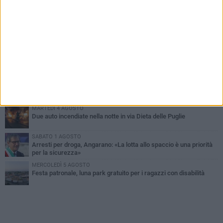
PIÙ LETTI QUESTA SETTIMANA
SABATO 1 AGOSTO
Contrasto allo spaccio di droga, due arresti dei carabinieri a
Bisceglie
MARTEDÌ 4 AGOSTO
Emergenza caldo, il Comune di Bisceglie attiva i "rifugi climatici"
MERCOLEDÌ 5 AGOSTO
Dramma alla spiaggia Bi-Marmi: un anziano ha un malore e perde
la vita
MARTEDÌ 4 AGOSTO
Due auto incendiate nella notte in via Dieta delle Puglie
SABATO 1 AGOSTO
Arresti per droga, Angarano: «La lotta allo spaccio è una priorità
per la sicurezza»
MERCOLEDÌ 5 AGOSTO
Festa patronale, luna park gratuito per i ragazzi con disabilità