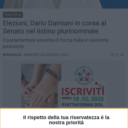
POLITICA
Elezioni, Dario Damiani in corsa al
Senato nel listino plurinominale
Il parlamentare uscente di Forza Italia in seconda
posizione
BISCEGLIE -
MARTEDÌ 23 AGOSTO 2022
21.30
Il rispetto della tua riservatezza è la
nostra priorità