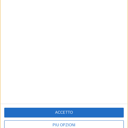
Altri contenuti a tema
ACCETTO
ATTUALITÀ
ATTUALITÀ
In Puglia si vota il 23 e 24
Elezioni regionali, si vota il
PIÙ OPZIONI