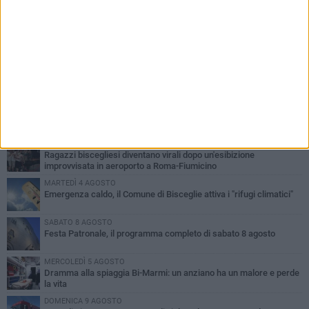
PIÙ LETTI QUESTA SETTIMANA
GIOVEDÌ 6 AGOSTO
Ragazzi biscegliesi diventano virali dopo un'esibizione
improvvisata in aeroporto a Roma-Fiumicino
MARTEDÌ 4 AGOSTO
Emergenza caldo, il Comune di Bisceglie attiva i "rifugi climatici"
SABATO 8 AGOSTO
Festa Patronale, il programma completo di sabato 8 agosto
MERCOLEDÌ 5 AGOSTO
Dramma alla spiaggia Bi-Marmi: un anziano ha un malore e perde
la vita
DOMENICA 9 AGOSTO