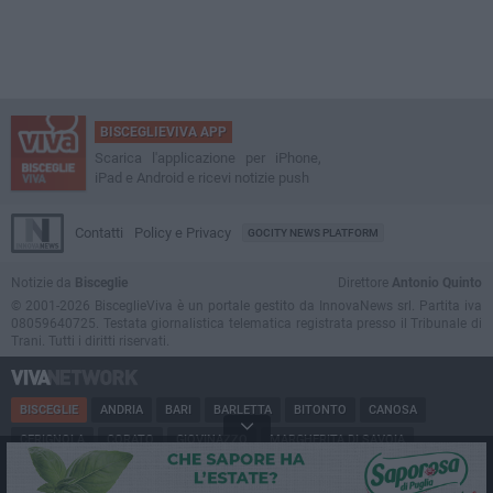
BISCEGLIEVIVA APP
Scarica l'applicazione per iPhone,
iPad e Android e ricevi notizie push
Contatti
Policy e Privacy
GOCITY NEWS PLATFORM
Notizie da
Bisceglie
Direttore
Antonio Quinto
© 2001-2026 BisceglieViva è un portale gestito da InnovaNews srl. Partita iva
08059640725. Testata giornalistica telematica registrata presso il Tribunale di
Trani. Tutti i diritti riservati.
BISCEGLIE
ANDRIA
BARI
BARLETTA
BITONTO
CANOSA
CERIGNOLA
CORATO
GIOVINAZZO
MARGHERITA DI SAVOIA
MINERVINO
MODUGNO
MOLFETTA
PUGLIA
RUVO