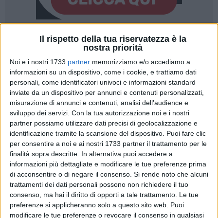
Il rispetto della tua riservatezza è la
7
nostra priorità
Noi e i nostri 1733
partner
memorizziamo e/o accediamo a
informazioni su un dispositivo, come i cookie, e trattiamo dati
L'8 e il 9 giugno si terranno le elezioni per il rinnovo del
personali, come identificatori univoci e informazioni standard
Parlamento Europeo. Per la prima volta in Italia, saranno
inviate da un dispositivo per annunci e contenuti personalizzati,
ammessi al voto anche gli elettori italiani che si trovino in un
misurazione di annunci e contenuti, analisi dell'audience e
comune diverso da quello di residenza
per ragioni di studio
sviluppo dei servizi.
Con la tua autorizzazione noi e i nostri
partner possiamo utilizzare dati precisi di geolocalizzazione e
da almeno tre mesi
.
identificazione tramite la scansione del dispositivo. Puoi fare clic
per consentire a noi e ai nostri 1733 partner il trattamento per le
Due sono le casistiche previste: se lo studente fuorisede
finalità sopra descritte. In alternativa puoi accedere a
risiede in una città ricadente nella stessa circoscrizione
informazioni più dettagliate e modificare le tue preferenze prima
elettorale del proprio comune di residenza (la Puglia fa parte
di acconsentire o di negare il consenso.
Si rende noto che alcuni
della IV circoscrizione con Abruzzo, Molise, Campania,
trattamenti dei dati personali possono non richiedere il tuo
Basilicata e Calabria), avrà la possibilità di votare nella città
consenso, ma hai il diritto di opporti a tale trattamento. Le tue
preferenze si applicheranno solo a questo sito web. Puoi
in cui temporaneamente risiede, grazie a sezioni speciali
modificare le tue preferenze o revocare il consenso in qualsiasi