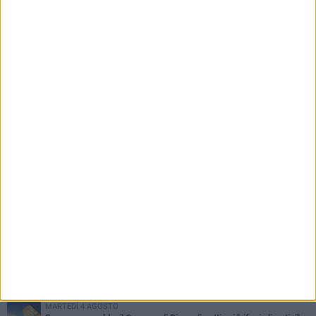
resistenti" di tre biscegliesi
PIÙ LETTI QUESTA SETTIMANA
GIOVEDÌ 6 AGOSTO
Ragazzi biscegliesi diventano virali dopo un'esibizione
improvvisata in aeroporto a Roma-Fiumicino
MARTEDÌ 4 AGOSTO