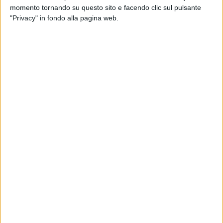
create per questo scopo. Invece, se lo studente si trova in un
momento tornando su questo sito e facendo clic sul pulsante
comune che rientra in altra circoscrizione elettorale, potrà
"Privacy" in fondo alla pagina web.
votare solo nel capoluogo di regione, sempre attraverso
sezioni specifiche (in questo caso, si potrà godere delle
agevolazioni di viaggio dal comune di temporaneo domicilio
al capoluogo di regione e ritorno).
Per poter esercitare il voto fuorisede, gli interessati dovranno
presentare al comune di residenza, ovvero il comune nelle
cui liste elettorali sono iscritti, apposita domanda in cui
dovrà essere indicato l'indirizzo completo del temporaneo
domicilio.
Le domande,
compilate sul modello editabile fornito dal
Ministero competente
, corredate di copia di un documento
di riconoscimento in corso di validità, copia della tessera
elettorale personale e copia di una certificazione attestante
l'iscrizione presso un'istituzione scolastica, universitaria o
formativa, dovranno essere inoltrate entro e non oltre il
5