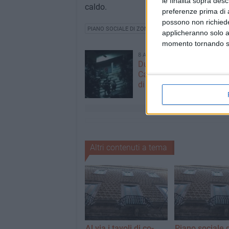
le finalità sopra des
caldo.
preferenze prima di 
possono non richieder
PIANO SOCIALE DI ZONA
applicheranno solo a
momento tornando su 
8 AGOSTO 2026
Due latitanti del clan ma
Capriati arrestati in un c
di Bisceglie
Altri contenuti a tema
Al via i tavoli di co-
Piano sociale 