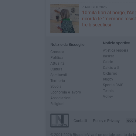
7 AGOSTO 2026
10mila libri al borgo, l'An
ricorda le "memorie resist
tre biscegliesi
Notizie sportive
Notizie da Bisceglie
Atletica leggera
Cronaca
Basket
Politica
Calcio
Attualità
Calcio a 5
Cultura
Ciclismo
Spettacoli
Rugby
Territorio
Sport a 360°
Scuola
Tennis
Economia e lavoro
Volley
Associazioni
Religioni
Contatti
Policy e Privacy
GOCI
© 2001-2026 BisceglieViva è un portale gestito da Inno