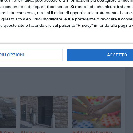
critte. In alternativa puoi accedere a informazioni più dettagliate e modif
acconsentire o di negare il consenso.
Si rende noto che alcuni trattamen
e il tuo consenso, ma hai il diritto di opporti a tale trattamento. Le tue
 questo sito web. Puoi modificare le tue preferenze o revocare il conse
questo sito e facendo clic sul pulsante "Privacy" in fondo alla pagina
8 AGOSTO 2026
fioso
Latitanti del clan Capriati
asolare
arrestati, le parole del colonnello
Massimiliano Galasso
PIÙ OPZIONI
ACCETTO
di Zona
Al via la co-
Pubblicato l'avviso