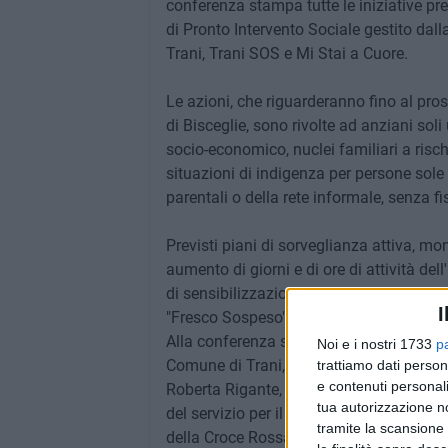
conferenza stampa tutte le iniziative pr
di Pronto Intervento Sociale gestito dal
Trani, Trani SOS e Mi Stai a Cuore.
Le azioni, che riguarderanno fino al pr
di Bisceglie, sono rivolte ad anziani soli
socio-economico, nuclei familiari a risch
situazioni di indigenza per persone sole i
parentali o della rete informale, senza f
Previsti piani di sorveglianza attiva, moni
aumento di giorni e di ore di attività de
di sensibilizzazione. Tra le novità che 
I
"Fresco Sospeso", in collaborazione con e
Alla conferenza stampa di giovedì partecip
Noi e i nostri 1733
p
Comune di Trani, Alessandra Rondinone, l
trattiamo dati person
e contenuti personali
Roberta Rigante, il dirigente dell'Ufficio
tua autorizzazione no
del servizio per il PIS, Alessandra Tranchi
tramite la scansione 
della Croce Rossa e dell'associazione Tr