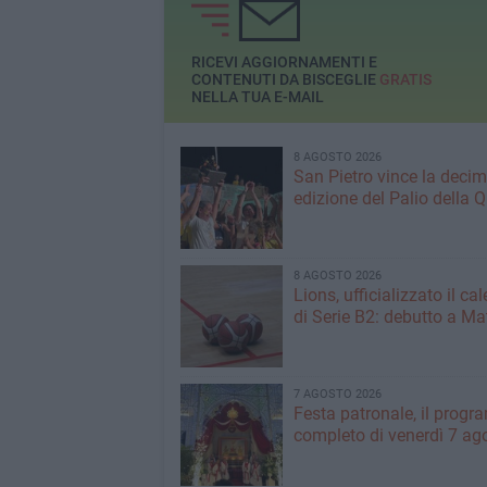
più giovani
RICEVI AGGIORNAMENTI E
CONTENUTI DA BISCEGLIE
GRATIS
NELLA TUA E-MAIL
8 AGOSTO 2026
San Pietro vince la deci
edizione del Palio della 
8 AGOSTO 2026
Lions, ufficializzato il ca
di Serie B2: debutto a Ma
7 AGOSTO 2026
Festa patronale, il prog
completo di venerdì 7 ag