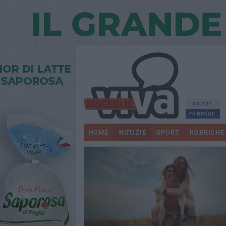
30.727
FANPAGE
HOME
NOTIZIE
SPORT
RUBRICHE