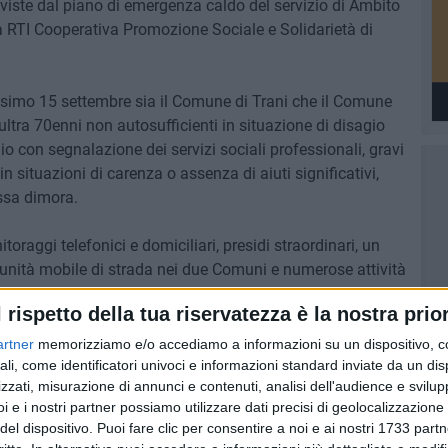
eviste dal piano di emergenza caldo del servizio di Ambito
la RTI Cooperativa Promozione Sociale e Solidarietà di
ossimo 15 settembre sia il Comune di Trani che il Comune
 ultra 70enni non autosufficienti in situazione di disagio
io con segnalazione dei servizi sociali professionali, gravi
n situazioni di carenza o assenza di aiuti significativi,
issa dimora.
toraggi telefonici e domiciliari, presidi straordinari, un
ll'unità mobile di strada nei due Comuni e numerose attività
saranno presentate in conferenza stampa, quella del
l rispetto della tua riservatezza è la nostra prior
sercizi commerciali presenti nei due territori.
eranno, tra gli altri, l'assessore alle politiche sociali del
artner
memorizziamo e/o accediamo a informazioni su un dispositivo, c
'assessore alle politiche sociali del Comune di Bisceglie,
ali, come identificatori univoci e informazioni standard inviate da un di
zzati, misurazione di annunci e contenuti, analisi dell'audience e svilupp
 di piano, Alessandro Attolico, la psicologa e coordinatrice
i e i nostri partner possiamo utilizzare dati precisi di geolocalizzazione 
no, operatori del servizio reperibilità del PIS, referenti
del dispositivo. Puoi fare clic per consentire a noi e ai nostri 1733 partn
ani Soccorso, partner di primo livello per l'emergenza