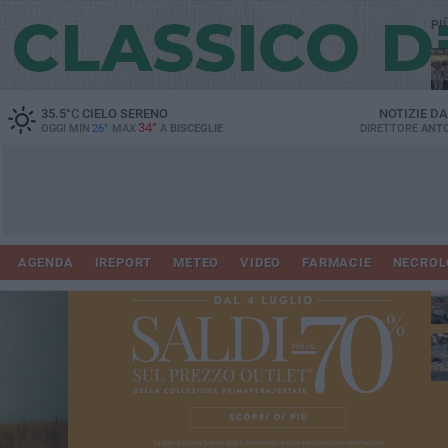
PI
Ro
35.5
°C
CIELO SERENO
NOTIZIE D
34°
OGGI MIN
26°
MAX
A
BISCEGLIE
DIRETTORE
ANTO
AGENDA
IREPORT
METEO
VIDEO
FARMACIE
NECROL
ab