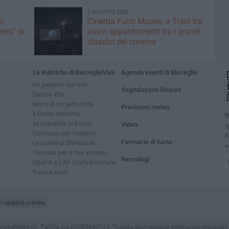
7 AGOSTO 2026
pi
Cinema Fuori Museo, a Trani tre
enti" di
nuovi appuntamenti tra i grandi
classici del cinema
Le Rubriche di BisceglieViva
Agenda eventi di Bisceglie
Un pediatra sul web
Segnalazioni iReport
Dare la vita
Morte di un gettonista
Previsioni meteo
Il Ponte dell'Almà
I
Le ragnatele di Ersilia
Video
R
Colloquio con l'assente
B
Farmacie di turno
Le parole di Sherazade
a
T-innova per la tua impresa
Necrologi
ENAPA e CAF Confagricoltura
Natura varia
TY NEWS PLATFORM
vaNews srl. Partita iva 08059640725. Testata giornalistica telematica registrata press