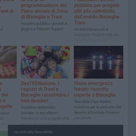
,
programmazione del
pubblico per progetti
fase di
Piano sociale di Zona
utili alla collettività
di Bisceglie e Trani
dell'ambito Bisceglie-
Trani
Incontro pubblico giovedì 4
ul
giugno a Palazzo Tupputi
Gli enti interessati a
realizzare Progetti Utili alla
Collettività possono
presentare istanza entro il
31 dicembre 2024
e,
DesTEENazione, i
Piano emergenza
a
ragazzi di Trani e
freddo: raccolta
 dei
Bisceglie raccontano i
coperte a Bisceglie
i e
loro desideri
'Riscalda il tuo Natale',
ogetto
iniziativa per le persone che
Iniziativa dell'Ambito
devono affrontare l'inverno
Sociale: si ascoltano i
cesso
per strada
giovani per una progettualità
ito
nazionale. Questionari on
 per
line per studenti di medie e
zio
Iscriviti alla Newsletter
superiori
dicato ai