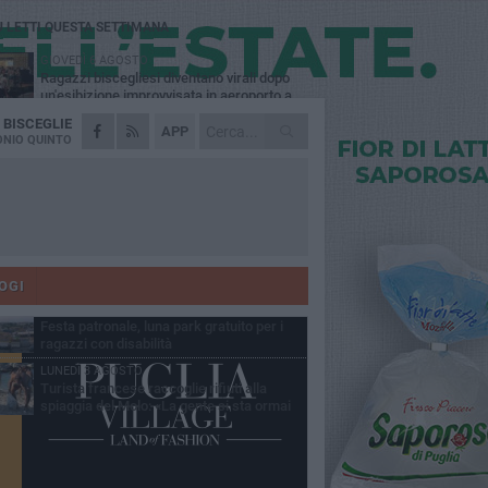
Ù LETTI QUESTA SETTIMANA
GIOVEDÌ 6 AGOSTO
Ragazzi biscegliesi diventano virali dopo
un'esibizione improvvisata in aeroporto a
ma-Fiumicino
A
BISCEGLIE
MARTEDÌ 4 AGOSTO
APP
Emergenza caldo, il Comune di Bisceglie
NIO QUINTO
attiva i "rifugi climatici"
MERCOLEDÌ 5 AGOSTO
Dramma alla spiaggia Bi-Marmi: un
anziano ha un malore e perde la vita
MARTEDÌ 4 AGOSTO
Due auto incendiate nella notte in via Dieta
delle Puglie
OGI
MERCOLEDÌ 5 AGOSTO
Festa patronale, luna park gratuito per i
ragazzi con disabilità
LUNEDÌ 3 AGOSTO
Turista francese raccoglie rifiuti alla
spiaggia del Molo: «La gente si sta ormai
ituando»