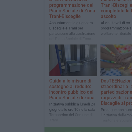
programmazione del
Trani-Bisceglie
Piano Sociale di Zona
completata la 
Trani-Bisceglie
ascolto
Appuntamenti a giugno tra
Al via i tavoli di co-
Bisceglie e Trani per
programmazione s
partecipare alla costruzione
welfare territoriale
del Piano Sociale di Zona
2026-28. I tavoli sono aperti
a tutti
Guida alle misure di
DesTEENazion
sostegno al reddito:
straordinaria l
incontro pubblico del
partecipazione
Piano Sociale di zona
ragazzi di Tran
Bisceglie al pr
Iniziativa pubblica lunedì 24
giugno alle ore 10 nella sala
Prosegue con suc
Tamborrino del Comune di
l’iniziativa dell'Amb
Trani
Territoriale Sociale
realizzare uno spa
multifunzionale de