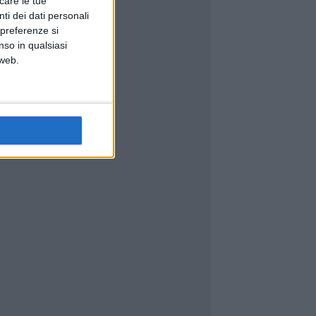
icare le tue
ti dei dati personali
 preferenze si
nso in qualsiasi
 web.