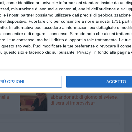
ruiamo insieme il welfare territoriale del futuro di Trani e
ali, come identificatori univoci e informazioni standard inviate da un di
 territorio - esiti" a cura di Alessandro Cobianchi, direttore
zzati, misurazione di annunci e contenuti, analisi dell'audience e svilupp
i e i nostri partner possiamo utilizzare dati precisi di geolocalizzazione 
 facilitatrice Csv San Nicola ets.
del dispositivo. Puoi fare clic per consentire a noi e ai nostri 1731 partn
itiche Sociali 2026 - 2028: aree strategiche e priorità
critte. In alternativa puoi accedere a informazioni più dettagliate e modif
 e Carmelinda Vannulli, assistenti sociali del Comune di
acconsentire o di negare il consenso.
Si rende noto che alcuni trattamen
e il tuo consenso, ma hai il diritto di opporti a tale trattamento. Le tue
di Zona e i tavoli di co-programmazione" a cura di
 questo sito web. Puoi modificare le tue preferenze o revocare il conse
e dell'Ufficio di Piano e Andrea Foti, dirigente dei servizi
questo sito e facendo clic sul pulsante "Privacy" in fondo alla pagina
PIÙ OPZIONI
ACCETTO
6 AGOSTO 2026
erma
Preziosa: «I mercati sono
nella
abbandonati: di giorno si sviene,
di sera si improvvisa»