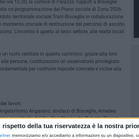
lle ore 15:30, la cornice di Palazzo Tupputi a Bisceglie
 della co-programmazione del Piano sociale di Zona 2026-
to territoriale sociale Trani-Bisceglie in collaborazione
n momento cruciale di restituzione del percorso di ascolto
corsi. L'incontro è aperto al terzo settore, alle realtà locali
o un ruolo centrale in questo cammino: grazie alla loro
alle persone, costituiscono un osservatorio privilegiato
 fondamentale per costruire risposte concrete e vicine alla
dei lavori;
i: Angelantonio Angarano, sindaco di Bisceglie; Amedeo
anco, presidente del Csv San Nicola ets; Roberta Rigante,
l rispetto della tua riservatezza è la nostra prior
omune di Bisceglie; Alessandra Rondinone, assessore ai
;
artner
memorizziamo e/o accediamo a informazioni su un dispositivo, c