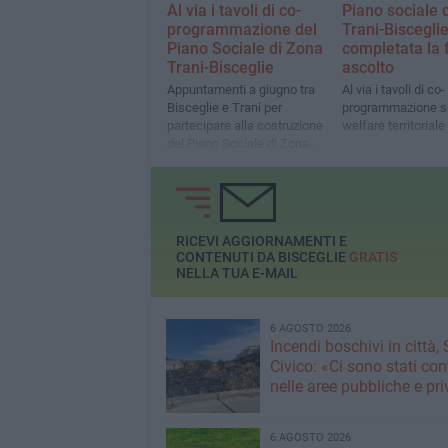
Al via i tavoli di co-
Piano sociale 
programmazione del
Trani-Bisceglie
Piano Sociale di Zona
completata la 
Trani-Bisceglie
ascolto
Appuntamenti a giugno tra
Al via i tavoli di co-
Bisceglie e Trani per
programmazione s
partecipare alla costruzione
welfare territoriale
del Piano Sociale di Zona
2026-28. I tavoli sono aperti
a tutti
RICEVI AGGIORNAMENTI E
CONTENUTI DA BISCEGLIE
GRATIS
NELLA TUA E-MAIL
6 AGOSTO 2026
Incendi boschivi in città,
Civico: «Ci sono stati cont
nelle aree pubbliche e pr
6 AGOSTO 2026