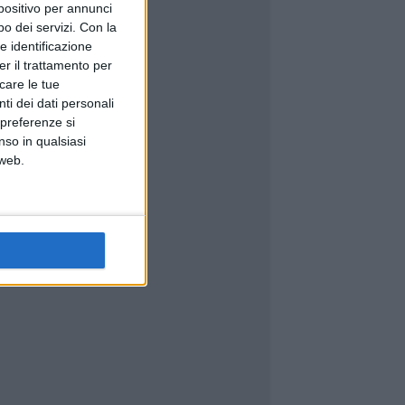
spositivo per annunci
o dei servizi.
Con la
e identificazione
er il trattamento per
icare le tue
ti dei dati personali
 preferenze si
nso in qualsiasi
 web.