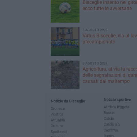
Bisceglie inserito nel giro
ecco tutte le avversarie
6 AGOSTO 2026
Virtus Bisceglie, via al la
precampionato
5 AGOSTO 2026
Agricoltura, al via la racc
delle segnalazioni di dan
causati dal maltempo
Notizie sportive
Notizie da Bisceglie
Atletica leggera
Cronaca
Basket
Politica
Calcio
Attualità
Calcio a 5
Cultura
Ciclismo
Spettacoli
Rugby