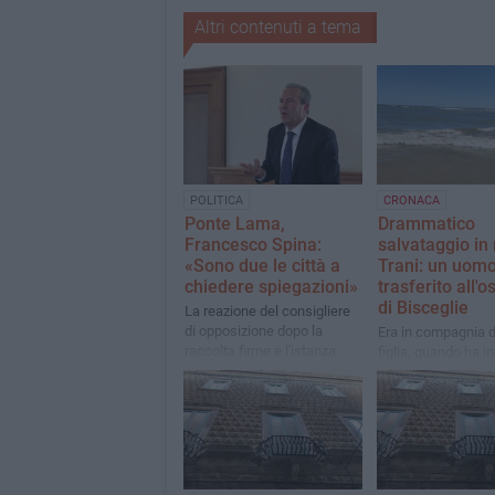
Altri contenuti a tema
POLITICA
CRONACA
Ponte Lama,
Drammatico
Francesco Spina:
salvataggio in
«Sono due le città a
Trani: un uom
chiedere spiegazioni»
trasferito all'
di Bisceglie
La reazione del consigliere
di opposizione dopo la
Era in compagnia d
raccolta firme e l'istanza
figlia, quando ha in
presentata da residenti e
avere grosse diffic
commercianti di Trani
lontano dalla riva.
Provvidenziale l'in
del giovane bagni
Sarni della coopera
"Angeli del mare" d