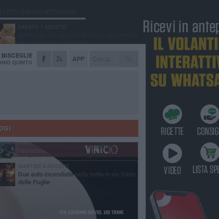
Ù LETTI QUESTA SETTIMANA
SABATO 1 AGOSTO
Contrasto allo spaccio di droga, due arresti
dei carabinieri a Bisceglie
A
BISCEGLIE
VENERDÌ 31 LUGLIO
APP
Torna l'appuntamento con la Pastasciutta
NIO QUINTO
antifascista a Bisceglie
MARTEDÌ 4 AGOSTO
Emergenza caldo, il Comune di Bisceglie
attiva i "rifugi climatici"
MERCOLEDÌ 5 AGOSTO
Dramma alla spiaggia Bi-Marmi: un
anziano ha un malore e perde la vita
OGI
VENERDÌ 31 LUGLIO
Viabilità, previste alcune modifiche
temporanee nei prossimi giorni
MARTEDÌ 4 AGOSTO
Due auto incendiate nella notte in via Dieta
delle Puglie