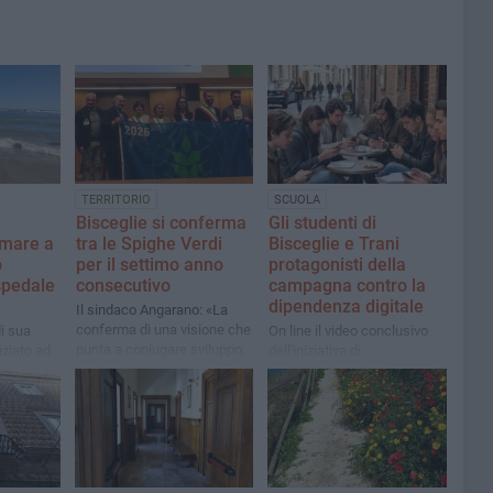
TERRITORIO
SCUOLA
Bisceglie si conferma
Gli studenti di
 mare a
tra le Spighe Verdi
Bisceglie e Trani
o
per il settimo anno
protagonisti della
ospedale
consecutivo
campagna contro la
dipendenza digitale
Il sindaco Angarano: «La
conferma di una visione che
i sua
On line il video conclusivo
punta a coniugare sviluppo,
iziato ad
dell'iniziativa di
sostenibilità, agricoltura di
oltà
sensibilizzazione "Prigionieri
qualità»
dello schermo"
tervento
no Mauro
tiva
i Pisa