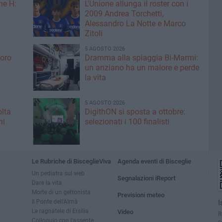
ne H:
L'Unione allunga il roster con i
2009 Andrea Torchetti,
Alessandro La Notte e Marco
Zitoli
5 AGOSTO 2026
voro
Dramma alla spiaggia Bi-Marmi:
un anziano ha un malore e perde
la vita
5 AGOSTO 2026
olta
DigithON si sposta a ottobre:
ni
selezionati i 100 finalisti
Le Rubriche di BisceglieViva
Agenda eventi di Bisceglie
Un pediatra sul web
Segnalazioni iReport
Dare la vita
Morte di un gettonista
Previsioni meteo
Il Ponte dell'Almà
I
Le ragnatele di Ersilia
Video
R
Colloquio con l'assente