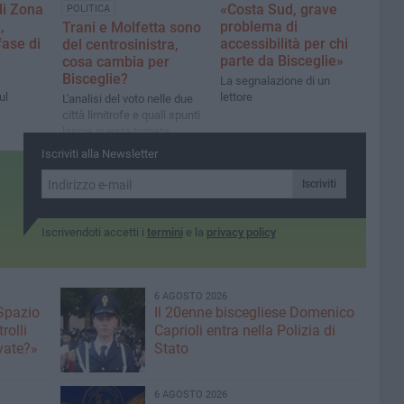
di Zona
«Costa Sud, grave
POLITICA
,
problema di
Trani e Molfetta sono
fase di
accessibilità per chi
del centrosinistra,
parte da Bisceglie»
cosa cambia per
Bisceglie?
La segnalazione di un
ul
lettore
L'analisi del voto nelle due
città limitrofe e quali spunti
lascia questa tornata
elettorale alla politica
Iscriviti alla Newsletter
biscegliese
Iscriviti
Iscrivendoti accetti i
termini
e la
privacy policy
6 AGOSTO 2026
 Spazio
Il 20enne biscegliese Domenico
rolli
Caprioli entra nella Polizia di
ivate?»
Stato
6 AGOSTO 2026