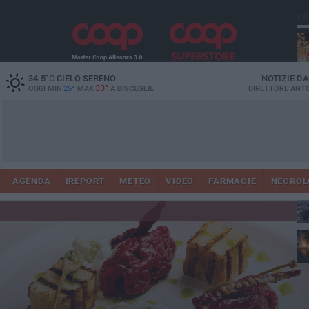
PI
34.5
°C
CIELO SERENO
NOTIZIE D
33°
OGGI MIN
25°
MAX
A
BISCEGLIE
DIRETTORE
ANTO
AGENDA
IREPORT
METEO
VIDEO
FARMACIE
NECROL