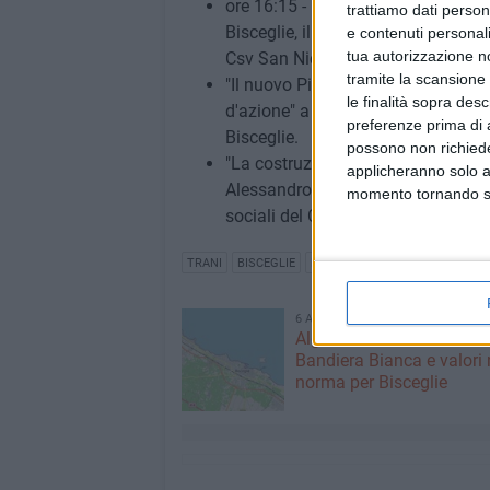
ore 16:15 - Interventi tecnici: "Cost
trattiamo dati person
Bisceglie, il percorso di ascolto del
e contenuti personali
tua autorizzazione no
Csv San Nicola ets e Viviana Neglia
tramite la scansione 
"Il nuovo Piano Regionale delle Pol
le finalità sopra des
d'azione" a cura di Giada De Marco
preferenze prima di 
Bisceglie.
possono non richieder
"La costruzione del Piano Sociale 
applicheranno solo a
Alessandro Nicola Attolico, dirigent
momento tornando su 
sociali del Comune di Bisceglie.
TRANI
BISCEGLIE
PIANO SOCIALE DI ZONA
6 AGOSTO 2026
Alga tossica, ARPA conf
Bandiera Bianca e valori 
norma per Bisceglie