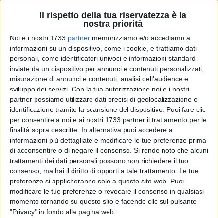
Il rispetto della tua riservatezza è la
nostra priorità
Noi e i nostri 1733
partner
memorizziamo e/o accediamo a
informazioni su un dispositivo, come i cookie, e trattiamo dati
48
personali, come identificatori univoci e informazioni standard
inviate da un dispositivo per annunci e contenuti personalizzati,
misurazione di annunci e contenuti, analisi dell'audience e
sviluppo dei servizi.
Con la tua autorizzazione noi e i nostri
Si è infatti tenuta, nel Palazzo del Governo a Barletta, la
partner possiamo utilizzare dati precisi di geolocalizzazione e
riunione del Comitato Operativo per la Viabilità, cui hanno
identificazione tramite la scansione del dispositivo. Puoi fare clic
partecipato i rappresentanti di Regione Puglia, Provincia di
per consentire a noi e ai nostri 1733 partner il trattamento per le
barletta Andria Trani, Comuni, Forze di Polizia, Azienda
finalità sopra descritte. In alternativa puoi accedere a
Sanitaria Locale (Centrale Operativa 118 e Dipartimento di
informazioni più dettagliate e modificare le tue preferenze prima
Prevenzione), Coordinamento delle Associazioni di
di acconsentire o di negare il consenso.
Si rende noto che alcuni
trattamenti dei dati personali possono non richiedere il tuo
Volontariato di Protezione Civile, Anas, Autostrade, RFI
consenso, ma hai il diritto di opporti a tale trattamento. Le tue
gruppo Ferrovie dello Stato ed Enel.
preferenze si applicheranno solo a questo sito web. Puoi
modificare le tue preferenze o revocare il consenso in qualsiasi
Le attività di pianificazione, programmazione e prevenzione
momento tornando su questo sito e facendo clic sul pulsante
delle criticità correlate al rischio nevicate o gelate sono state
"Privacy" in fondo alla pagina web.