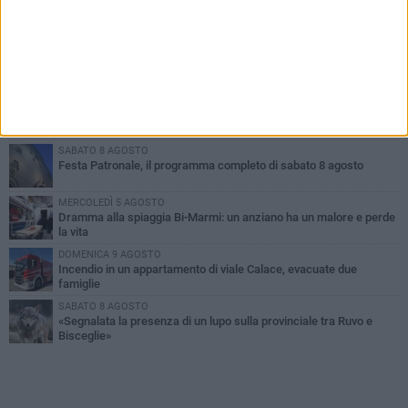
PIÙ LETTI QUESTA SETTIMANA
GIOVEDÌ 6 AGOSTO
Ragazzi biscegliesi diventano virali dopo un'esibizione
improvvisata in aeroporto a Roma-Fiumicino
MARTEDÌ 4 AGOSTO
Emergenza caldo, il Comune di Bisceglie attiva i "rifugi climatici"
SABATO 8 AGOSTO
Festa Patronale, il programma completo di sabato 8 agosto
MERCOLEDÌ 5 AGOSTO
Dramma alla spiaggia Bi-Marmi: un anziano ha un malore e perde
la vita
DOMENICA 9 AGOSTO
Incendio in un appartamento di viale Calace, evacuate due
famiglie
SABATO 8 AGOSTO
«Segnalata la presenza di un lupo sulla provinciale tra Ruvo e
Bisceglie»