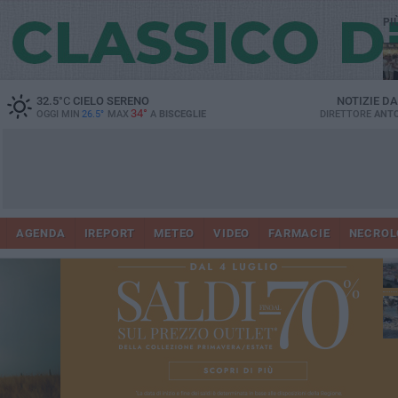
PI
Ro
32.5
°C
CIELO SERENO
NOTIZIE D
34°
OGGI MIN
26.5°
MAX
A
BISCEGLIE
DIRETTORE
ANTO
AGENDA
IREPORT
METEO
VIDEO
FARMACIE
NECROL
ab