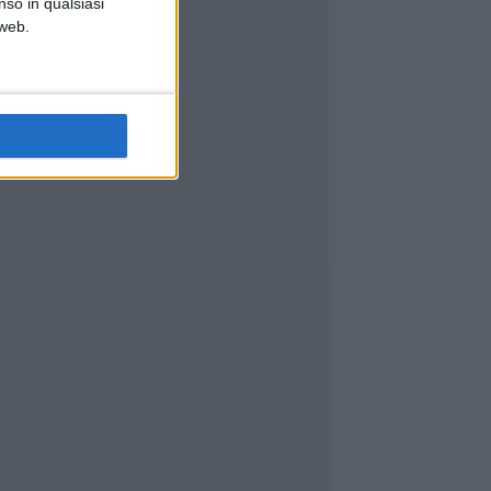
nso in qualsiasi
 web.