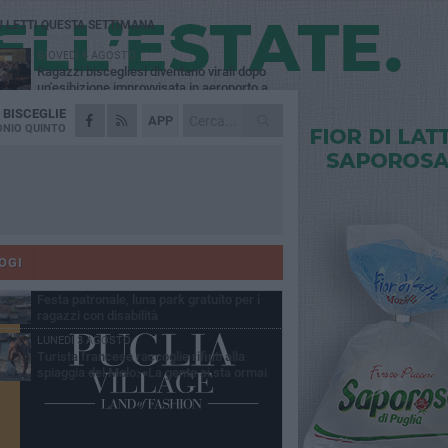
Ù LETTI QUESTA SETTIMANA
GIOVEDÌ 6 AGOSTO
Ragazzi biscegliesi diventano virali dopo
un'esibizione improvvisata in aeroporto a
ma-Fiumicino
A
BISCEGLIE
MARTEDÌ 4 AGOSTO
APP
Emergenza caldo, il Comune di Bisceglie
NIO QUINTO
attiva i "rifugi climatici"
MERCOLEDÌ 5 AGOSTO
Dramma alla spiaggia Bi-Marmi: un
anziano ha un malore e perde la vita
MARTEDÌ 4 AGOSTO
Due auto incendiate nella notte in via Dieta
delle Puglie
OGI
MERCOLEDÌ 5 AGOSTO
Festa patronale, luna park gratuito per i
ragazzi con disabilità
LUNEDÌ 3 AGOSTO
Turista francese raccoglie rifiuti alla
spiaggia del Molo: «La gente si sta ormai
ituando»