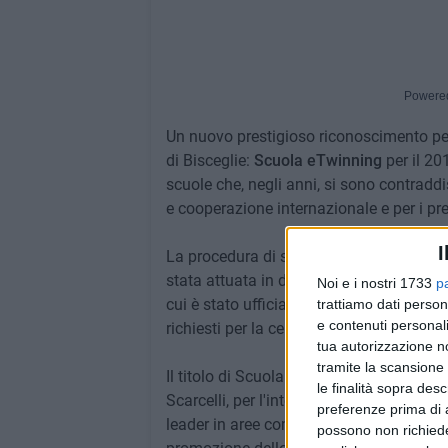
Powere
Un nuovo prestigioso riconoscimento per 
di Bisceglie:
Scuola eTwinning
per il 20
scuole che, negli anni, si sono contraddis
e cooperazione internazionale e per i premi
I
La procedura di selezione delle Scuole 
stata attuata in due fasi, con inizio ne
Noi e i nostri 1733
p
cui è stato ufficializzato l'ambito ricon
trattiamo dati person
e contenuti personali
richiesti per la certificazione.
tua autorizzazione no
tramite la scansione 
Il titolo di Scuola eTwinning premia la "
le finalità sopra des
Scarcelli, per l'internazionalizzazione e 
preferenze prima di 
leader in aree come: pratica digitale; eSa
possono non richieder