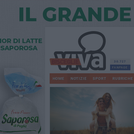
30.727
FANPAGE
HOME
NOTIZIE
SPORT
RUBRICHE