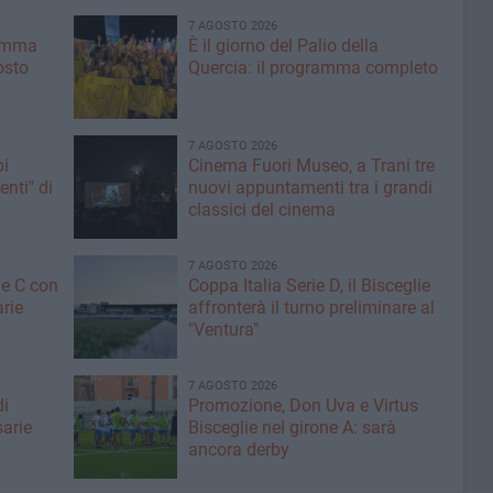
7 AGOSTO 2026
ramma
È il giorno del Palio della
osto
Quercia: il programma completo
7 AGOSTO 2026
pi
Cinema Fuori Museo, a Trani tre
enti" di
nuovi appuntamenti tra i grandi
classici del cinema
7 AGOSTO 2026
ne C con
Coppa Italia Serie D, il Bisceglie
arie
affronterà il turno preliminare al
"Ventura"
7 AGOSTO 2026
di
Promozione, Don Uva e Virtus
sarie
Bisceglie nel girone A: sarà
ancora derby