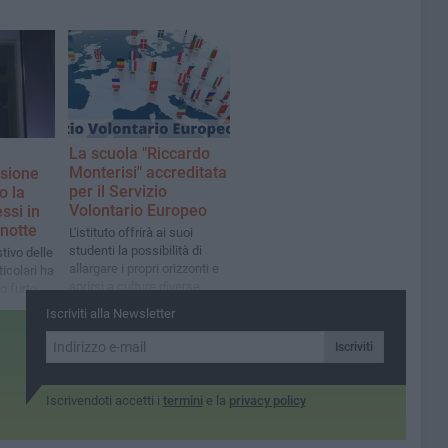
La scuola "Riccardo
Monterisi" accreditata
rsione
per il Servizio
o la
Volontario Europeo
ssi in
notte
L'istituto offrirà ai suoi
studenti la possibilità di
tivo delle
allargare i propri orizzonti e
ticolari ha
aprirsi a culture diverse
o furto
Iscriviti alla Newsletter
Iscriviti
Iscrivendoti accetti i
termini
e la
privacy policy