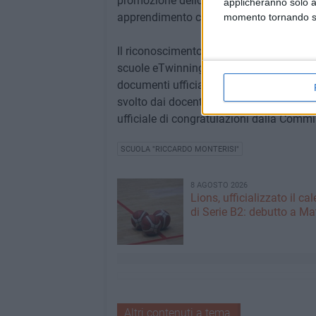
promozione dello sviluppo professionale
applicheranno solo a
apprendimento collaborativo con persona
momento tornando su 
Il riconoscimento conseguito permetterà al
scuole eTwinning sul portale europeo eT
documenti ufficiali e sul sito internet
www
svolto dai docenti guidati dalla brillant
ufficiale di congratulazioni dalla Comm
SCUOLA "RICCARDO MONTERISI"
8 AGOSTO 2026
Lions, ufficializzato il ca
di Serie B2: debutto a Ma
Altri contenuti a tema