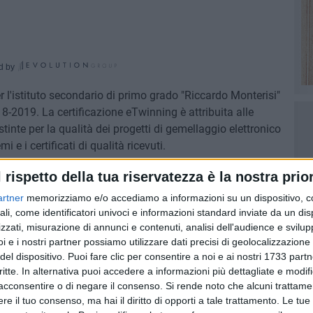
d by
l'istituto secondario di primo grado "Riccardo Monterisi"
18-2019. La certificazione eTwinning è attribuita alle
tinte per la qualità dei progetti di gemellaggio elettronico
 e i certificati di qualità ricevuti.
l rispetto della tua riservatezza è la nostra prior
eTwinning, avviata dall'Agenzia Europea eTwinning, è
l dicembre 2017 e termine nel mese di aprile 2018, mese in
artner
memorizziamo e/o accediamo a informazioni su un dispositivo, c
oscimento alle scuole che hanno soddisfatto i requisiti
ali, come identificatori univoci e informazioni standard inviate da un di
zzati, misurazione di annunci e contenuti, analisi dell'audience e svilupp
i e i nostri partner possiamo utilizzare dati precisi di geolocalizzazione 
del dispositivo. Puoi fare clic per consentire a noi e ai nostri 1733 partn
Riccardo Monterisi", sotto la guida del dirigente scolastico
critte. In alternativa puoi accedere a informazioni più dettagliate e modif
l'innovazione della didattica, riconoscendole il ruolo di
acconsentire o di negare il consenso.
Si rende noto che alcuni trattamen
fety; approcci creativi e innovativi alla pedagogia;
e il tuo consenso, ma hai il diritto di opporti a tale trattamento. Le tue