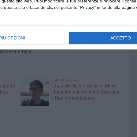
 continuo del personale; promozione di pratiche di
 questo sito web. Puoi modificare le tue preferenze o revocare il conse
le e studenti.
questo sito e facendo clic sul pulsante "Privacy" in fondo alla pagina
l'istituto biscegliese di essere inserito nella lista delle
winning e di fregiarsi del logo di Scuola eTwinning sui
.scuolamediamonterisi.gov.it
. A coronare tanto lavoro
PIÙ OPZIONI
ACCETTO
e professoressa Lucrezia Di Molfetta è giunta la lettera
issione Europea.
7 AGOSTO 2026
lendario
L'appello della moglie di Mino
tera
Racanati alla ministra Roccella:
«Non dimenticatelo»