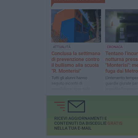
ATTUALITÀ
CRONACA
Conclusa la settimana
Tentano l'incu
di prevenzione contro
notturna press
il bullismo alla scuola
"Monterisi": me
"R. Monterisi"
fuga dai Metro
Tutti gli alunni hanno
L'intervento tempes
seguito incontri di
guardie giurate par
sensibilizzazione sulle
impedito l'ennesim
tematiche
RICEVI AGGIORNAMENTI E
CONTENUTI DA BISCEGLIE
GRATIS
NELLA TUA E-MAIL