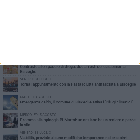
PIÙ LETTI QUESTA SETTIMANA
SABATO 1 AGOSTO
Contrasto allo spaccio di droga, due arresti dei carabinieri a
Bisceglie
VENERDÌ 31 LUGLIO
Torna l'appuntamento con la Pastasciutta antifascista a Bisceglie
MARTEDÌ 4 AGOSTO
Emergenza caldo, il Comune di Bisceglie attiva i "rifugi climatici"
MERCOLEDÌ 5 AGOSTO
Dramma alla spiaggia Bi-Marmi: un anziano ha un malore e perde
la vita
VENERDÌ 31 LUGLIO
Viabilità, previste alcune modifiche temporanee nei prossimi