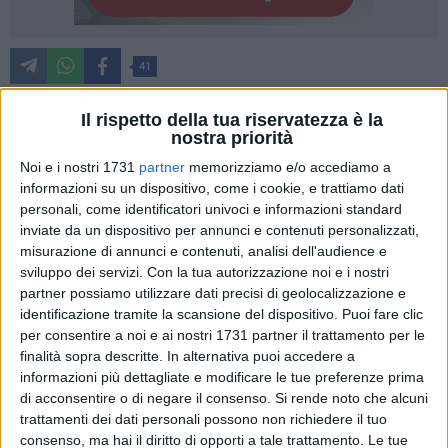
41
Il rispetto della tua riservatezza è la
nostra priorità
Colori, disegni e tanta fantasia i fili conduttori di una
Noi e i nostri 1731
partner
memorizziamo e/o accediamo a
mattinata all'insegna della condivisione e della crescita con
informazioni su un dispositivo, come i cookie, e trattiamo dati
l'iniziativa "Facciamo insieme i manifesti", che si è svolta
personali, come identificatori univoci e informazioni standard
nella mattinata di giovedì 10 maggio in piazza Regna
inviate da un dispositivo per annunci e contenuti personalizzati,
Margherita.
misurazione di annunci e contenuti, analisi dell'audience e
sviluppo dei servizi.
Con la tua autorizzazione noi e i nostri
L'appuntamento è incluso nel cartellone de "Il tempo dei
partner possiamo utilizzare dati precisi di geolocalizzazione e
piccoli 2018" che per quest'anno ha come tematica "La città
identificazione tramite la scansione del dispositivo. Puoi fare clic
per consentire a noi e ai nostri 1731 partner il trattamento per le
bambina". Sono stati proprio i bambini protagonisti, con la
finalità sopra descritte. In alternativa puoi accedere a
loro fantasia, della creazione di locandine promozionali che
informazioni più dettagliate e modificare le tue preferenze prima
saranno esposte presso alcuni negozi della città.
di acconsentire o di negare il consenso.
Si rende noto che alcuni
trattamenti dei dati personali possono non richiedere il tuo
Presenti i genitori e gli alunni del secondo circolo didattico
consenso, ma hai il diritto di opporti a tale trattamento. Le tue