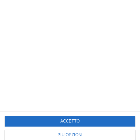
Altri contenuti a tema
ACCETTO
La Gioia è Blu: proclamata
ATTUALITÀ
vincitrice la 1ªD della
ETwinning, Bisceglie
PIÙ OPZIONI
Monterisi con la cartina
protagonista: successo per