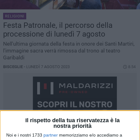
RELIGIONI
Festa Patronale, il percorso della
processione di lunedì 7 agosto
Nell'ultima giornata della festa in onore dei Santi Martiri,
l'immagine sacra verrà rimossa dal trono al teatro
Garibaldi
BISCEGLIE -
LUNEDÌ 7 AGOSTO 2023
8.54
Il rispetto della tua riservatezza è la
nostra priorità
Noi e i nostri 1733
partner
memorizziamo e/o accediamo a