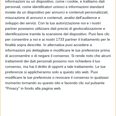
informazioni su un dispositivo, come i cookie, e trattiamo dati
personali, come identificatori univoci e informazioni standard
inviate da un dispositivo per annunci e contenuti personalizzati,
misurazione di annunci e contenuti, analisi dell'audience e
sviluppo dei servizi.
Con la tua autorizzazione noi e i nostri
54
partner possiamo utilizzare dati precisi di geolocalizzazione e
identificazione tramite la scansione del dispositivo. Puoi fare clic
per consentire a noi e ai nostri 1733 partner il trattamento per le
Nella serata di lunedì 7 agosto si concluderanno i
finalità sopra descritte. In alternativa puoi accedere a
festeggiamenti in onore dei Santi Martiri Mauro Vescovo,
informazioni più dettagliate e modificare le tue preferenze prima
Sergio e Pantaleone, patroni della città di Bisceglie. Come da
di acconsentire o di negare il consenso.
Si rende noto che alcuni
trattamenti dei dati personali possono non richiedere il tuo
consolidata tradizione, uno degli atti centrali sarà il ritiro del
consenso, ma hai il diritto di opporti a tale trattamento. Le tue
quadro con le Sacre immagini, che sarà solennemente
preferenze si applicheranno solo a questo sito web. Puoi
rimosso dal trono appositamente allestito al teatro Garibaldi.
modificare le tue preferenze o revocare il consenso in qualsiasi
momento tornando su questo sito e facendo clic sul pulsante
La processione sarà accompagnata dalla Banda musicale
"Privacy" in fondo alla pagina web.
"Biagio Abbate" e partirà dal teatro Garibaldi, per poi passare
per piazza Margherita di Savoia, attraversare via M. R.
Imbriani, procedere lungo piazza Vittorio Emanuele II (lato
Nord), per poi continuare in via Marconi, via Cardinale