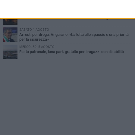
Dramma alla spiaggia Bi-Marmi: un anziano ha un malore e perde
la vita
MARTEDÌ 4 AGOSTO
Due auto incendiate nella notte in via Dieta delle Puglie
SABATO 1 AGOSTO
Arresti per droga, Angarano: «La lotta allo spaccio è una priorità
per la sicurezza»
MERCOLEDÌ 5 AGOSTO
Festa patronale, luna park gratuito per i ragazzi con disabilità