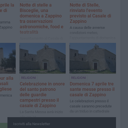
rile la
Notte di stelle a
Notte di Stelle,
e di
Bisceglie, una
rinviato l'evento
domenica a Zappino
previsto al Casale di
tra osservazioni
Zappino
gramma
astronomiche, food e
 Zappino
A causa delle avverse
teatralità
condizioni meteo,
l’appuntamento di domenica
Appuntamento al Casale di
18 agosto rinviato a data da
Zappino domenica 22
destinarsi
settembre dalle ore 19.30
our alla
RELIGIONI
RELIGIONI
asali
Celebrazione in onore
Domenica 7 aprile tre
gliese
del santo patrono
sante messe presso il
delle guardie
casale di Zappino
domenica
campestri presso il
Le celebrazioni presso il
casale di Zappino
casale saranno precedute
da un triduo in cattedrale
La Santa Messa avrà inizio
alle ore 16
Iscriviti alla Newsletter