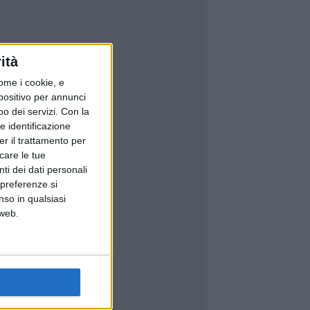
ità
ome i cookie, e
spositivo per annunci
o dei servizi.
Con la
e identificazione
er il trattamento per
icare le tue
ti dei dati personali
 preferenze si
nso in qualsiasi
 web.