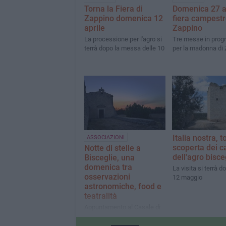
Torna la Fiera di
Domenica 27 ap
Zappino domenica 12
fiera campestr
aprile
Zappino
La processione per l'agro si
Tre messe in pro
terrà dopo la messa delle 10
per la madonna di
Italia nostra, t
ASSOCIAZIONI
scoperta dei c
Notte di stelle a
dell'agro bisce
Bisceglie, una
domenica tra
La visita si terrà 
osservazioni
12 maggio
astronomiche, food e
teatralità
Appuntamento al Casale di
Zappino domenica 18
agosto dalle ore 19.30