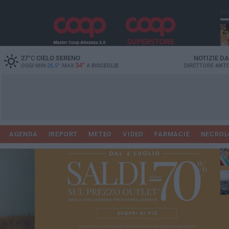
PI
27
°C
CIELO SERENO
NOTIZIE D
34°
OGGI MIN
26.5°
MAX
A
BISCEGLIE
DIRETTORE
ANTO
AGENDA
IREPORT
METEO
VIDEO
FARMACIE
NECROL