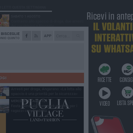
Ù LETTI QUESTA SETTIMANA
SABATO 1 AGOSTO
Contrasto allo spaccio di droga, due arresti
dei carabinieri a Bisceglie
A
BISCEGLIE
MARTEDÌ 4 AGOSTO
APP
Emergenza caldo, il Comune di Bisceglie
NIO QUINTO
attiva i "rifugi climatici"
MERCOLEDÌ 5 AGOSTO
Dramma alla spiaggia Bi-Marmi: un
anziano ha un malore e perde la vita
MARTEDÌ 4 AGOSTO
Due auto incendiate nella notte in via Dieta
delle Puglie
OGI
SABATO 1 AGOSTO
Arresti per droga, Angarano: «La lotta allo
spaccio è una priorità per la sicurezza»
MERCOLEDÌ 5 AGOSTO
Festa patronale, luna park gratuito per i
ragazzi con disabilità