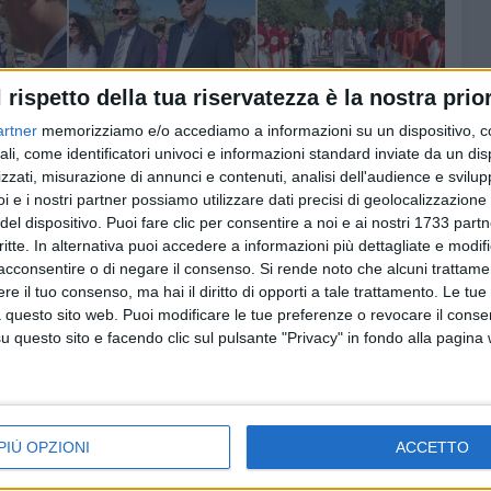
l rispetto della tua riservatezza è la nostra prior
artner
memorizziamo e/o accediamo a informazioni su un dispositivo, c
ali, come identificatori univoci e informazioni standard inviate da un di
zzati, misurazione di annunci e contenuti, analisi dell'audience e svilupp
i e i nostri partner possiamo utilizzare dati precisi di geolocalizzazione 
del dispositivo. Puoi fare clic per consentire a noi e ai nostri 1733 partn
critte. In alternativa puoi accedere a informazioni più dettagliate e modif
acconsentire o di negare il consenso.
Si rende noto che alcuni trattamen
e il tuo consenso, ma hai il diritto di opporti a tale trattamento. Le tue
 questo sito web. Puoi modificare le tue preferenze o revocare il conse
questo sito e facendo clic sul pulsante "Privacy" in fondo alla pagina
PIÙ OPZIONI
ACCETTO