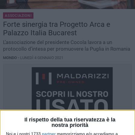
ASSOCIAZIONI
Forte sinergia tra Progetto Arca e
Palazzo Italia Bucarest
L’associazione del presidente Cocola lavora a un
protocollo d’intesa per promuovere la Puglia in Romania
MONDO -
LUNEDÌ 4 GENNAIO 2021
Il rispetto della tua riservatezza è la
nostra priorità
Noi e i nostri 1733
partner
memorizziamo e/o accediamo a