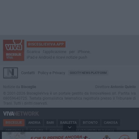
BISCEGLIEVIVA APP
Scarica l'applicazione per iPhone,
iPad e Android e ricevi notizie push
Contatti
Policy e Privacy
GOCITY NEWS PLATFORM
Notizie da
Bisceglie
Direttore
Antonio Quinto
© 2001-2026 BisceglieViva è un portale gestito da InnovaNews srl. Partita iva
08059640725. Testata giornalistica telematica registrata presso il Tribunale di
Trani. Tutti i diritti riservati.
BISCEGLIE
ANDRIA
BARI
BARLETTA
BITONTO
CANOSA
CERIGNOLA
CORATO
GIOVINAZZO
MARGHERITA DI SAVOIA