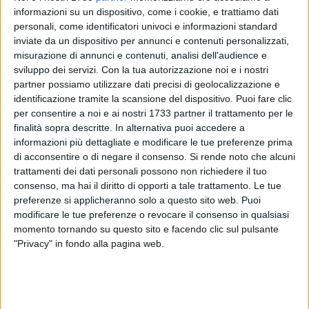
informazioni su un dispositivo, come i cookie, e trattiamo dati
personali, come identificatori univoci e informazioni standard
inviate da un dispositivo per annunci e contenuti personalizzati,
16
misurazione di annunci e contenuti, analisi dell'audience e
sviluppo dei servizi.
Con la tua autorizzazione noi e i nostri
partner possiamo utilizzare dati precisi di geolocalizzazione e
identificazione tramite la scansione del dispositivo. Puoi fare clic
Progetto Arca è al lavoro per la creazione di un protocollo
per consentire a noi e ai nostri 1733 partner il trattamento per le
d'intesa per promuovere la Regione Puglia in Romania,
finalità sopra descritte. In alternativa puoi accedere a
attraverso una forte collaborazione strinta con Giovanni
informazioni più dettagliate e modificare le tue preferenze prima
Baldantoni, presidente di Palazzo Italia Bucarest, punto di
di acconsentire o di negare il consenso.
Si rende noto che alcuni
riferimento nei Balcani per l'export del Made in Italy, che ha
trattamenti dei dati personali possono non richiedere il tuo
sostenuto fin dal primo momento il progetto col contributo
consenso, ma hai il diritto di opporti a tale trattamento. Le tue
delle varie associazioni di imprenditori, cuochi, volontariato
preferenze si applicheranno solo a questo sito web. Puoi
modificare le tue preferenze o revocare il consenso in qualsiasi
presenti.
momento tornando su questo sito e facendo clic sul pulsante
"Privacy" in fondo alla pagina web.
Nel mese di gennaio Palazzo Italia, che ha intenzione di
estendere il proprio raggio di azione dopo le promo-
commercializzazioni con imprenditori calabresi, campani e
siciliani, attiverà una nuova app per contribuire allo sviluppo