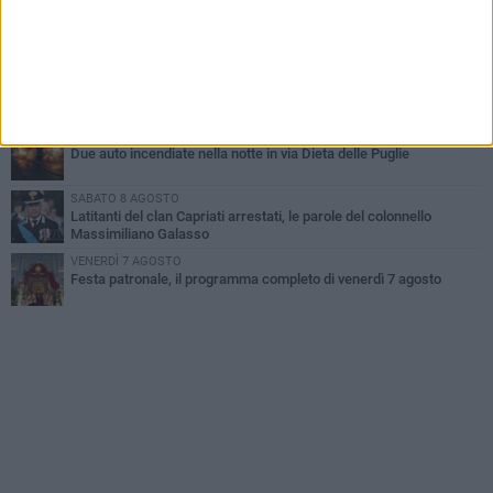
MARTEDÌ 4 AGOSTO
Emergenza caldo, il Comune di Bisceglie attiva i "rifugi climatici"
MERCOLEDÌ 5 AGOSTO
Dramma alla spiaggia Bi-Marmi: un anziano ha un malore e perde
la vita
MARTEDÌ 4 AGOSTO
Due auto incendiate nella notte in via Dieta delle Puglie
SABATO 8 AGOSTO
Latitanti del clan Capriati arrestati, le parole del colonnello
Massimiliano Galasso
VENERDÌ 7 AGOSTO
Festa patronale, il programma completo di venerdì 7 agosto