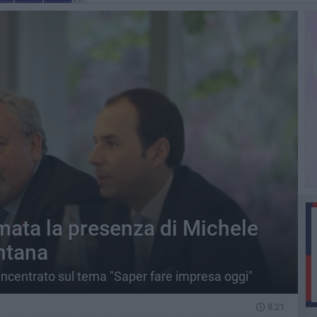
ata la presenza di Michele
ntana
incentrato sul tema "Saper fare impresa oggi"
8.21