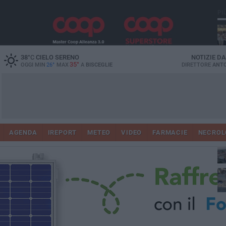
PI
Ro
38
°C
CIELO SERENO
NOTIZIE D
35°
OGGI MIN
26°
MAX
A
BISCEGLIE
DIRETTORE
ANTO
AGENDA
IREPORT
METEO
VIDEO
FARMACIE
NECROL
ab