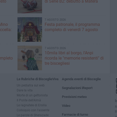
osto
di Serie B2: debutto a Matera
7 AGOSTO 2026
 Mino
Festa patronale, il programma
ccella:
completo di venerdì 7 agosto
7 AGOSTO 2026
10mila libri al borgo, l'Anpi
ompleto
ricorda le "memorie resistenti" di
tre biscegliesi
Le Rubriche di BisceglieViva
Agenda eventi di Bisceglie
Un pediatra sul web
Segnalazioni iReport
Dare la vita
Morte di un gettonista
Previsioni meteo
Il Ponte dell'Almà
I
Le ragnatele di Ersilia
Video
R
Colloquio con l'assente
B
Farmacie di turno
Le parole di Sherazade
a