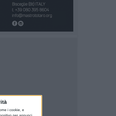
ità
ome i cookie, e
spositivo per annunci