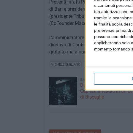
Presenti infatti Pippo Cannillo (Preside
e contenuti personali
di Bari e presidente Anci), Roberto De G
tua autorizzazione no
(presidente Tribunale Trani), Antonello 
tramite la scansione 
(CoFounder Macnil) e Luca Vigilante (am
le finalità sopra des
preferenze prima di 
possono non richieder
L'amministratore delegato di Riada Partn
applicheranno solo a
direttivo di Confindustria Bari e Bat, Al
momento tornando su 
gratuito ma a numero chiuso; preiscrizion
MICHELE EMILIANO
ALESSANDRO RICCHIUTI
RIA
8 AGOSTO 2026
Due latitanti del clan ma
Capriati arrestati in un c
di Bisceglie