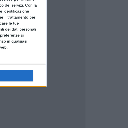
o dei servizi.
Con la
e identificazione
er il trattamento per
icare le tue
ti dei dati personali
 preferenze si
nso in qualsiasi
 web.