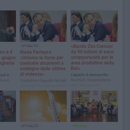
«Bando Zes Comuni
ATTUALITÀ
da 50 milioni di euro:
o è il
Riada Partners:
un'opportunità per le
i giugno
«Uniamo le forze per
aree produttive della
egherie
costruire strumenti a
Bat»
sostegno delle vittime
di violenza»
L'appello di Alessandro
edì 4
Ricchiuti, vicepresidente
di san
L'iniziativa e l'appello lanciati
della delegazione
dal gruppo di commercialisti
Confindustria Bari-Bat, alle
e avvocati dopo il caso di
amministrazioni comunali
Patrizia Lamanuzzi
ATTUALITÀ
SPECIALE