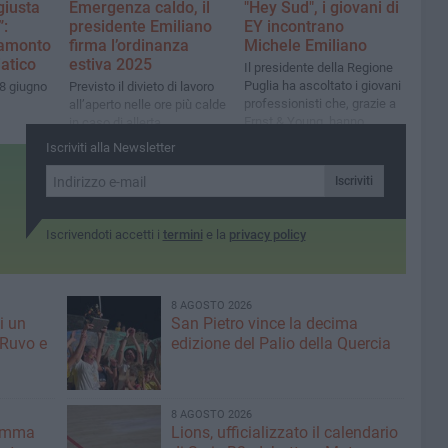
giusta
Emergenza caldo, il
"Hey Sud", i giovani di
”:
presidente Emiliano
EY incontrano
ramonto
firma l’ordinanza
Michele Emiliano
iatico
estiva 2025
Il presidente della Regione
Puglia ha ascoltato i giovani
28 giugno
Previsto il divieto di lavoro
professionisti che, grazie a
all’aperto nelle ore più calde
Ernst & Young, hanno
in caso di allerta
trovato o ritrovato nella
Iscriviti alla Newsletter
regione un punto di svolta
Iscriviti
Iscrivendoti accetti i
termini
e la
privacy policy
8 AGOSTO 2026
i un
San Pietro vince la decima
 Ruvo e
edizione del Palio della Quercia
8 AGOSTO 2026
ramma
Lions, ufficializzato il calendario