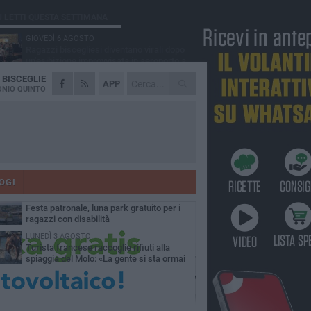
Ù LETTI QUESTA SETTIMANA
GIOVEDÌ 6 AGOSTO
Ragazzi biscegliesi diventano virali dopo
un'esibizione improvvisata in aeroporto a
ma-Fiumicino
A
BISCEGLIE
MARTEDÌ 4 AGOSTO
APP
Emergenza caldo, il Comune di Bisceglie
NIO QUINTO
attiva i "rifugi climatici"
MERCOLEDÌ 5 AGOSTO
Dramma alla spiaggia Bi-Marmi: un
anziano ha un malore e perde la vita
MARTEDÌ 4 AGOSTO
Due auto incendiate nella notte in via Dieta
delle Puglie
OGI
MERCOLEDÌ 5 AGOSTO
Festa patronale, luna park gratuito per i
ragazzi con disabilità
LUNEDÌ 3 AGOSTO
Turista francese raccoglie rifiuti alla
spiaggia del Molo: «La gente si sta ormai
ituando»