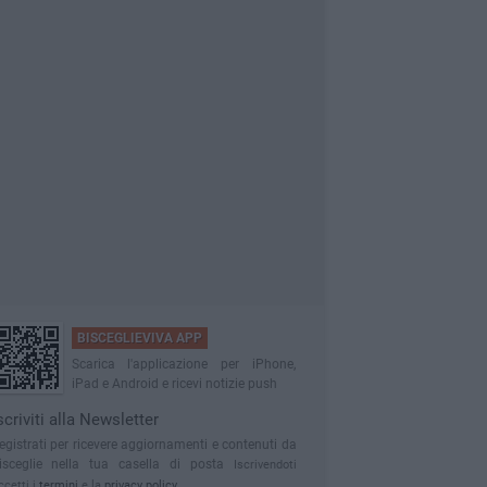
BISCEGLIEVIVA APP
Scarica l'applicazione per iPhone,
iPad e Android e ricevi notizie push
scriviti alla Newsletter
egistrati per ricevere aggiornamenti e contenuti da
isceglie nella tua casella di posta
Iscrivendoti
ccetti i
termini
e la
privacy policy