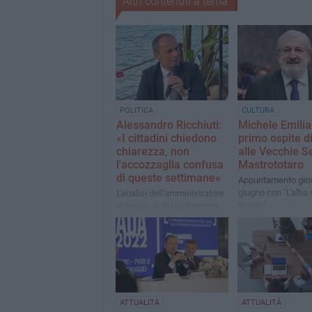
Altri contenuti a tema
POLITICA
CULTURA
Alessandro Ricchiuti:
Michele Emilian
«I cittadini chiedono
primo ospite d
chiarezza, non
alle Vecchie S
l'accozzaglia confusa
Mastrototaro
di queste settimane»
Appuntamento giov
giugno con "L'alba 
L'analisi dell'amministratore
Nicola"
delegato di Riada Partners
con uno sguardo alle future
elezioni comunali
ATTUALITÀ
ATTUALITÀ