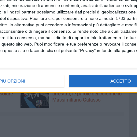
nte Maiora Srl - Gruppo Cannillo), Antonio Decaro (Sindaco
zzati, misurazione di annunci e contenuti, analisi dell'audience e svilupp
ennaro (CEO Dai Optical Industries), Antonio De Luce
i e i nostri partner possiamo utilizzare dati precisi di geolocalizzazione 
Garzoni (rettore Università Lum), Mariarita Costanza
del dispositivo. Puoi fare clic per consentire a noi e ai nostri 1733 partn
ministratore unico Sanità Più).
critte. In alternativa puoi accedere a informazioni più dettagliate e modif
acconsentire o di negare il consenso.
Si rende noto che alcuni trattamen
e il tuo consenso, ma hai il diritto di opporti a tale trattamento. Le tue
ers, nonché consigliere della sezione Tic del consiglio
 questo sito web. Puoi modificare le tue preferenze o revocare il conse
essandro Ricchiuti modererà la conversazione. L'evento è
questo sito e facendo clic sul pulsante "Privacy" in fondo alla pagina
i entro il 30 aprile sul sito
www.forumriada.it
.
DA PARTNERS
SERGIO FONTANA
PIÙ OPZIONI
ACCETTO
8 AGOSTO 2026
fioso
Latitanti del clan Capriati
asolare
arrestati, le parole del colonnello
Massimiliano Galasso