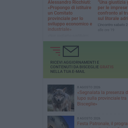
Alessandro Ricchiuti:
“Una giustizia 
«Propongo di istituire
per le imprese
un Comitato
confronto al t
provinciale per lo
sul litorale adr
sviluppo economico e
L'incontro sabato 
industriale»
alle ore 19
«Non vogliamo sostituirci
alle istituzioni, ma
sollecitarle, stimolarle, farle
dialogare tra loro»
RICEVI AGGIORNAMENTI E
CONTENUTI DA BISCEGLIE
GRATIS
NELLA TUA E-MAIL
8 AGOSTO 2026
«Segnalata la presenza d
lupo sulla provinciale tra
Bisceglie»
8 AGOSTO 2026
Festa Patronale, il prog