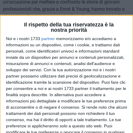
un'occasione per mettere a confronto le storie di giovani
professionisti che, grazie a Ernst & Young, hanno trovato o
ritrovato nella regione un punto di svolta: chi è tornato dopo
anni all'estero, chi ha scelto di non partire mai, e chi ha
Il rispetto della tua riservatezza è la
nostra priorità
deciso di trasferirsi in Puglia per restare. A raccogliere le loro
testimonianze, fatte di scelte coraggiose e cambiamenti
Noi e i nostri 1733
partner
memorizziamo e/o accediamo a
concreti, è stato proprio il Presidente Emiliano, che ha
informazioni su un dispositivo, come i cookie, e trattiamo dati
personali, come identificatori univoci e informazioni standard
ascoltato e dialogato con i ragazzi in un confronto aperto e
inviate da un dispositivo per annunci e contenuti personalizzati,
sincero. Anche lui, a sua volta, ha risposto alla domanda
misurazione di annunci e contenuti, analisi dell'audience e
implicita del format "Da quando è qui…", raccontando la
sviluppo dei servizi.
Con la tua autorizzazione noi e i nostri
visione di governo regionale orientata a creare le condizioni
partner possiamo utilizzare dati precisi di geolocalizzazione e
per cui i talenti non debbano più lasciare la loro terra.
identificazione tramite la scansione del dispositivo. Puoi fare clic
per consentire a noi e ai nostri 1733 partner il trattamento per le
"Gli anziani hanno spesso la convinzione che tutto quello
finalità sopra descritte. In alternativa puoi accedere a
informazioni più dettagliate e modificare le tue preferenze prima
che c'era prima fosse migliore di ciò che viene dopo. Io,
di acconsentire o di negare il consenso.
Si rende noto che alcuni
invece, ho sempre avuto l'impressione che chi arriva oggi,
trattamenti dei dati personali possono non richiedere il tuo
fresco di studi, con nuove esperienze, con una mentalità
consenso, ma hai il diritto di opporti a tale trattamento. Le tue
aperta e competenze culturali e tecnologiche più aggiornate,
preferenze si applicheranno solo a questo sito web. Puoi
porti con sé un valore enorme. E sono davvero molto
modificare le tue preferenze o revocare il consenso in qualsiasi