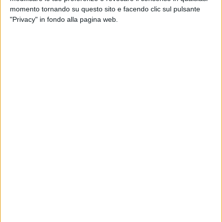
soddisfatto, perché in Puglia ci sono ormai tantissimi
momento tornando su questo sito e facendo clic sul pulsante
contesti in cui i nostri ragazzi, in tutti i settori, ci fanno fare
"Privacy" in fondo alla pagina web.
bellissime figure".