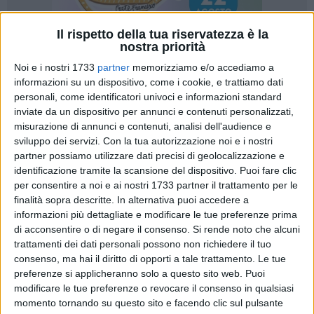
Il rispetto della tua riservatezza è la
nostra priorità
Noi e i nostri 1733
partner
memorizziamo e/o accediamo a
27
informazioni su un dispositivo, come i cookie, e trattiamo dati
personali, come identificatori univoci e informazioni standard
inviate da un dispositivo per annunci e contenuti personalizzati,
misurazione di annunci e contenuti, analisi dell'audience e
«C'è un problema di fondo, ed è semplice: qui a Bisceglie ci
sviluppo dei servizi.
Con la tua autorizzazione noi e i nostri
sono due città. Quella vera, dove la gente lavora, si lamenta,
partner possiamo utilizzare dati precisi di geolocalizzazione e
arranca, e poi c'è quella che vede il Sindaco e la sua giunta,
identificazione tramite la scansione del dispositivo. Puoi fare clic
che a forza di comunicati e post su Facebook sembrano
per consentire a noi e ai nostri 1733 partner il trattamento per le
convinti di vivere in un posto dove tutto funziona alla
finalità sopra descritte. In alternativa puoi accedere a
informazioni più dettagliate e modificare le tue preferenze prima
perfezione», si legge nella nota diffusa da Forza Italia. «E
di acconsentire o di negare il consenso.
Si rende noto che alcuni
uno si chiede: "ma costoro dove vivono?"»
trattamenti dei dati personali possono non richiedere il tuo
consenso, ma hai il diritto di opporti a tale trattamento. Le tue
Il partito azzurro elenca una serie di criticità che, a suo dire,
preferenze si applicheranno solo a questo sito web. Puoi
affliggono quotidianamente i cittadini: «Strade che
modificare le tue preferenze o revocare il consenso in qualsiasi
sembrano tracciati da motocross, sporcizia in ogni dove,
momento tornando su questo sito e facendo clic sul pulsante