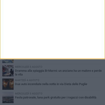
PIÙ LETTI QUESTA SETTIMANA
GIOVEDÌ 6 AGOSTO
Ragazzi biscegliesi diventano virali dopo un'esibizione
improvvisata in aeroporto a Roma-Fiumicino
MARTEDÌ 4 AGOSTO
Emergenza caldo, il Comune di Bisceglie attiva i "rifugi climatici"
MERCOLEDÌ 5 AGOSTO
Dramma alla spiaggia Bi-Marmi: un anziano ha un malore e perde
la vita
MARTEDÌ 4 AGOSTO
Due auto incendiate nella notte in via Dieta delle Puglie
MERCOLEDÌ 5 AGOSTO
Festa patronale, luna park gratuito per i ragazzi con disabilità