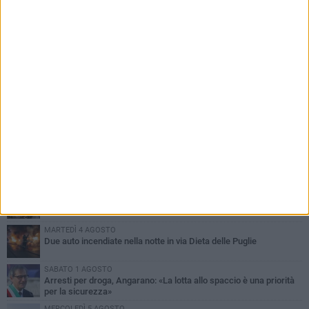
PIÙ LETTI QUESTA SETTIMANA
SABATO 1 AGOSTO
Contrasto allo spaccio di droga, due arresti dei carabinieri a
Bisceglie
MARTEDÌ 4 AGOSTO
Emergenza caldo, il Comune di Bisceglie attiva i "rifugi climatici"
MERCOLEDÌ 5 AGOSTO
Dramma alla spiaggia Bi-Marmi: un anziano ha un malore e perde
la vita
MARTEDÌ 4 AGOSTO
Due auto incendiate nella notte in via Dieta delle Puglie
SABATO 1 AGOSTO
Arresti per droga, Angarano: «La lotta allo spaccio è una priorità
per la sicurezza»
MERCOLEDÌ 5 AGOSTO