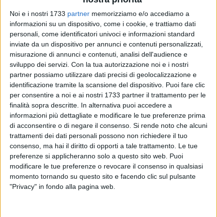
Noi e i nostri 1733
partner
memorizziamo e/o accediamo a
6
A cura di
informazioni su un dispositivo, come i cookie, e trattiamo dati
VITO TROILO
personali, come identificatori univoci e informazioni standard
inviate da un dispositivo per annunci e contenuti personalizzati,
misurazione di annunci e contenuti, analisi dell'audience e
sviluppo dei servizi.
Con la tua autorizzazione noi e i nostri
L'unità del centrodestra sul territorio è l'obiettivo primario di
partner possiamo utilizzare dati precisi di geolocalizzazione e
Forza Italia. Lo hanno ribadito, lunedì 10 luglio, i principali
identificazione tramite la scansione del dispositivo. Puoi fare clic
esponenti provinciali del movimento fondato da Silvio
per consentire a noi e ai nostri 1733 partner il trattamento per le
Berlusconi, riuniti nella sede di Andria.
finalità sopra descritte. In alternativa puoi accedere a
informazioni più dettagliate e modificare le tue preferenze prima
Il commissario di Forza Italia per la Bat Luigi De Mucci, il
di acconsentire o di negare il consenso.
Si rende noto che alcuni
trattamenti dei dati personali possono non richiedere il tuo
responsabile regionale dell'organizzazione Sergio Silvestris e
consenso, ma hai il diritto di opporti a tale trattamento. Le tue
il sindaco di Andria Nicola Giorgino hanno sottolineato
«la
preferenze si applicheranno solo a questo sito web. Puoi
necessità di ampliare quanto più possibile il tavolo del
modificare le tue preferenze o revocare il consenso in qualsiasi
centrodestra facendo prevalere i valori dell'alleanza, che
momento tornando su questo sito e facendo clic sul pulsante
dovrà fondarsi su programmi concreti e sulla credibilità dei
"Privacy" in fondo alla pagina web.
suoi interpreti. Un'azione politica costante tesa a contrastare
i disastri dei governi del centro sinistra e per arginare i nuovi