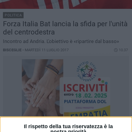
POLITICA
Forza Italia Bat lancia la sfida per l'unità
del centrodestra
Incontro ad Andria. L'obiettivo è «ripartire dal basso»
BISCEGLIE -
MARTEDÌ 11 LUGLIO 2017
10.37
Il rispetto della tua riservatezza è la
nostra priorità