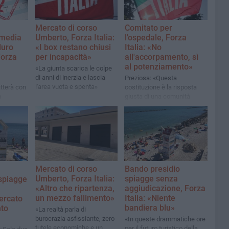
Mercato di corso
Comitato per
 media
Umberto, Forza Italia:
l'ospedale, Forza
duro
«I box restano chiusi
Italia: «No
Forza
per incapacità»
all'accorpamento, sì
al potenziamento»
«La giunta scarica le colpe
di anni di inerzia e lascia
Preziosa: «Questa
l'area vuota e spenta»
atterà con
costituzione è la risposta
n
giusta di una comunità
e per
stanca di promesse e di
asso»
tagli»
Mercato di corso
Bando presidio
Umberto, Forza Italia:
spiagge senza
 spiagge
«Altro che ripartenza,
aggiudicazione, Forza
un mezzo fallimento»
Italia: «Niente
mercato
bandiera blu»
nto
«La realtà parla di
burocrazia asfissiante, zero
«In queste drammatiche ore
tutele economiche e un
per il futuro turistico della