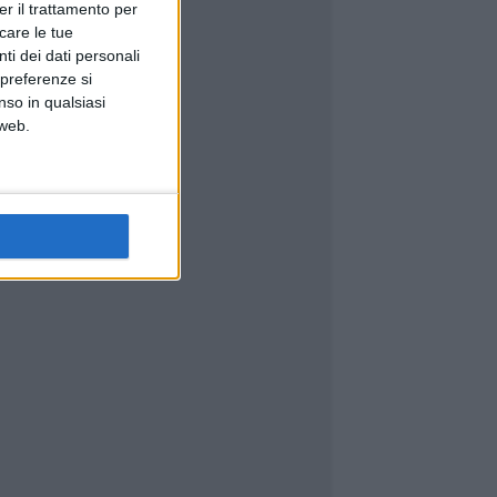
er il trattamento per
icare le tue
ti dei dati personali
 preferenze si
nso in qualsiasi
 web.