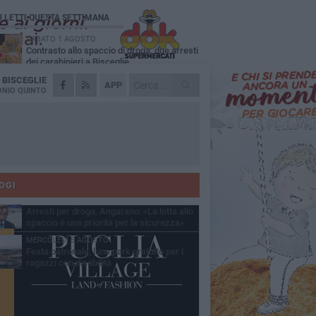
Ù LETTI QUESTA SETTIMANA
SABATO 1 AGOSTO
Contrasto allo spaccio di droga, due arresti
dei carabinieri a Bisceglie
A
BISCEGLIE
MARTEDÌ 4 AGOSTO
APP
Emergenza caldo, il Comune di Bisceglie
NIO QUINTO
attiva i "rifugi climatici"
MERCOLEDÌ 5 AGOSTO
Dramma alla spiaggia Bi-Marmi: un
anziano ha un malore e perde la vita
MARTEDÌ 4 AGOSTO
Due auto incendiate nella notte in via Dieta
delle Puglie
OGI
SABATO 1 AGOSTO
Arresti per droga, Angarano: «La lotta allo
spaccio è una priorità per la sicurezza»
MERCOLEDÌ 5 AGOSTO
Festa patronale, luna park gratuito per i
ragazzi con disabilità