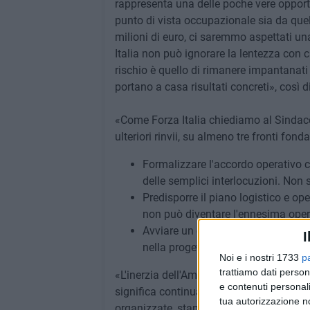
rappresenta una delle poche vere opportun
punto di vista occupazionale sia da quel
milioni di euro, ci saremmo aspettati un
Italia non può ignorare la lentezza con cu
rischio è quello di rimanere impantanati n
portano a casa risultati concreti», così d
«Come Forza Italia chiediamo al Sindaco
ulteriori rinvii, su almeno tre fronti fond
Formalizzare l'accordo operativo c
delle semplici interlocuzioni. Non 
Predisporre il piano logistico e ope
non può diventare l'ennesima oper
Avviare un confronto con le imprese
I
nella progettazione dei servizi, p
Noi e i nostri 1733
p
trattiamo dati person
«L'inerzia dell'Amministrazione è inacce
e contenuti personali
significa continuare a trascurare centinai
tua autorizzazione no
organizzate, stanno già sfruttando. Il C