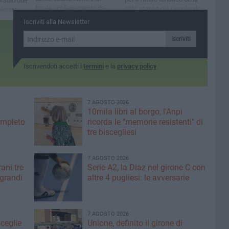
: «Solo due
totale scollegamento dai
città stanno già circolando
pletare
bisogni reali degli
fantasiose ipotesi su come
ficile
Iscriviti alla Newsletter
imprenditori»
porre rimedio a questo
he
disastro»
Iscriviti
Iscrivendoti accetti i
termini
e la
privacy policy
7 AGOSTO 2026
10mila libri al borgo, l'Anpi
ompleto
ricorda le "memorie resistenti" di
tre biscegliesi
7 AGOSTO 2026
ani tre
Serie A2, la Diaz nel girone C con
 grandi
altre 4 pugliesi: le avversarie
7 AGOSTO 2026
sceglie
Unione, definito il girone di