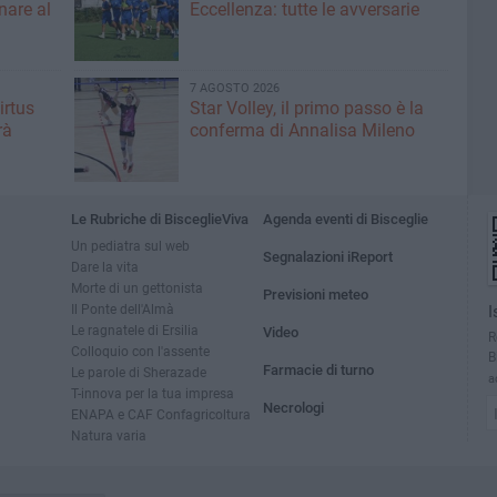
nare al
Eccellenza: tutte le avversarie
7 AGOSTO 2026
irtus
Star Volley, il primo passo è la
rà
conferma di Annalisa Mileno
Le Rubriche di BisceglieViva
Agenda eventi di Bisceglie
Un pediatra sul web
Segnalazioni iReport
Dare la vita
Morte di un gettonista
Previsioni meteo
Il Ponte dell'Almà
I
Le ragnatele di Ersilia
Video
R
Colloquio con l'assente
B
Farmacie di turno
Le parole di Sherazade
a
T-innova per la tua impresa
Necrologi
ENAPA e CAF Confagricoltura
Natura varia