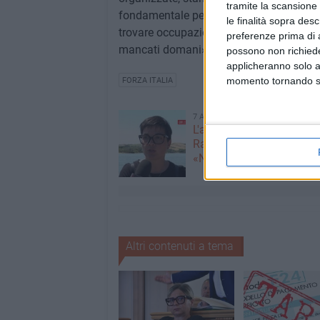
tramite la scansione 
fondamentale per rilanciare il lavoro a Bi
le finalità sopra des
trovare occupazione. Ribadiamo con forz
preferenze prima di 
mancati domani», conclude il Forza Itali
possono non richieder
applicheranno solo a
momento tornando su 
FORZA ITALIA
7 AGOSTO 2026
L'appello della moglie di
Racanati alla ministra Ro
«Non dimenticatelo»
Altri contenuti a tema