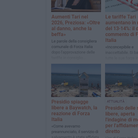
Aumenti Tari nel
Le tariffe Tari
2026, Preziosa: «Oltre
aumentano in
al danno, anche la
del 13-14%: il 
beffa»
commento di 
Italia
Le parole della consigliera
comunale di Forza Italia
«Inconcepibile e
dopo l'approvazione delle
inaccettabile. Si b
tariffe in consiglio
tutte le sue forze i
comunale
consiglio comunal
evitare questo sal
Presidio spiagge
ATTUALITÀ
libere a Baywatch, la
Presidio delle
reazione di Forza
libere, aperta
Italia
l'indagine di 
per l'affidame
«Come avevamo
diretto
preannunciato, il servizio di
salvamento è stata affidata