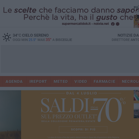
PI
34
°C
CIELO SERENO
NOTIZIE D
35°
OGGI MIN
25.5°
MAX
A
BISCEGLIE
DIRETTORE
ANTO
AGENDA
IREPORT
METEO
VIDEO
FARMACIE
NECROL