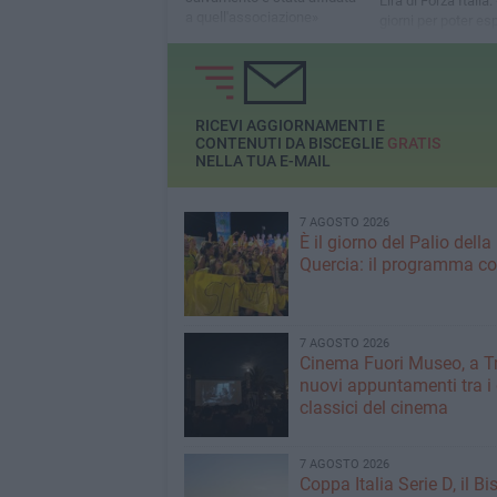
L'ira di Forza Italia
a quell'associazione»
giorni per poter es
l'indagine. Non è dif
prevedere quello c
succederà»
RICEVI AGGIORNAMENTI E
CONTENUTI DA BISCEGLIE
GRATIS
NELLA TUA E-MAIL
7 AGOSTO 2026
È il giorno del Palio della
Quercia: il programma c
7 AGOSTO 2026
Cinema Fuori Museo, a Tr
nuovi appuntamenti tra i
classici del cinema
7 AGOSTO 2026
Coppa Italia Serie D, il Bi