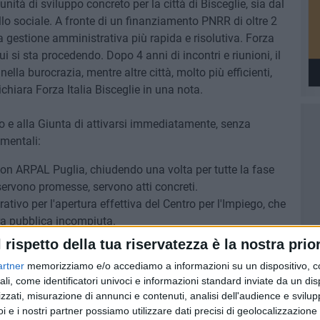
ità di sviluppo concreto per la città di Bisceglie, sia dal
lo sociale. A fronte di un finanziamento PNRR di oltre 2
a gestione amministrativa più rapida e risolutiva. Forza
i si sta procedendo. Dopo 4 anni di incontri e riunioni, il
ella burocrazia, mentre altre città, molto più efficienti,
ichiara Forza Italia Bisceglie in una nota.
 e alla Giunta di attivarsi immediatamente, senza
amentali:
on ARPAL Puglia, chiudendo una volta per tutte la fase
servono promesse, servono atti concreti.
rativo per l'apertura effettiva del Centro per l'Impiego, che
a pubblica incompiuta.
 e le categorie produttive di Bisceglie, coinvolgendole
l rispetto della tua riservatezza è la nostra prior
er favorire realmente nuova occupazione», prosegue.
artner
memorizziamo e/o accediamo a informazioni su un dispositivo, c
ali, come identificatori univoci e informazioni standard inviate da un di
ttabile e l'assenza di un dialogo operativo con ARPAL
zzati, misurazione di annunci e contenuti, analisi dell'audience e svilupp
a di opportunità che altre città, molto più attente e
i e i nostri partner possiamo utilizzare dati precisi di geolocalizzazione 
entro per l'Impiego rappresenta uno strumento