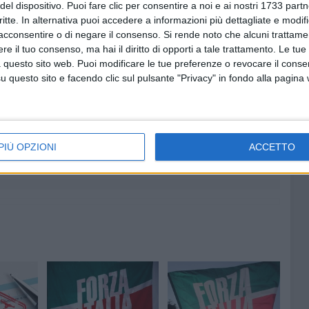
del dispositivo. Puoi fare clic per consentire a noi e ai nostri 1733 partn
sceglie, soprattutto per i giovani e per chi da anni fatica a
critte. In alternativa puoi accedere a informazioni più dettagliate e modif
a: ogni mese perso oggi equivale a posti di lavoro
acconsentire o di negare il consenso.
Si rende noto che alcuni trattamen
a Bisceglie.
e il tuo consenso, ma hai il diritto di opporti a tale trattamento. Le tue
 questo sito web. Puoi modificare le tue preferenze o revocare il conse
questo sito e facendo clic sul pulsante "Privacy" in fondo alla pagina
7 AGOSTO 2026
 Mino
Festa patronale, il programma
ccella:
completo di venerdì 7 agosto
PIÙ OPZIONI
ACCETTO