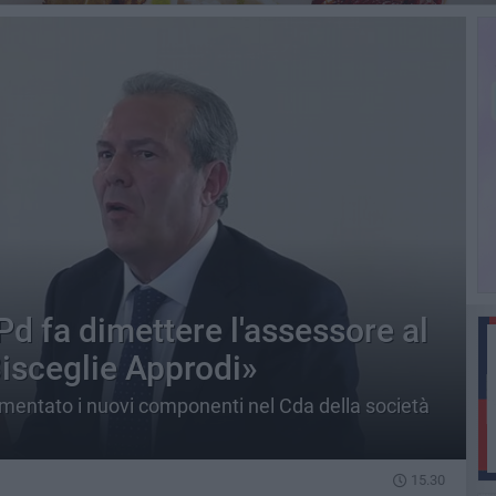
Pd fa dimettere l'assessore al
Bisceglie Approdi»
mmentato i nuovi componenti nel Cda della società
15.30