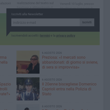
realizzazione del teatro sul
alazioni
Venerdì 10 luglio, presso
bastione e abbandonato il
l’Auditorium San Luigi di
parco, chiuso anche
Trani si è svolta
Iscriviti alla Newsletter
d'estate»
l’Assemblea Provinciale del
PD BAT
Iscriviti
Iscrivendoti accetti i
termini
e la
privacy policy
6 AGOSTO 2026
erma
Preziosa: «I mercati sono
nella
abbandonati: di giorno si sviene,
di sera si improvvisa»
6 AGOSTO 2026
 Spazio
Il 20enne biscegliese Domenico
rolli
Caprioli entra nella Polizia di
ivate?»
Stato
6 AGOSTO 2026