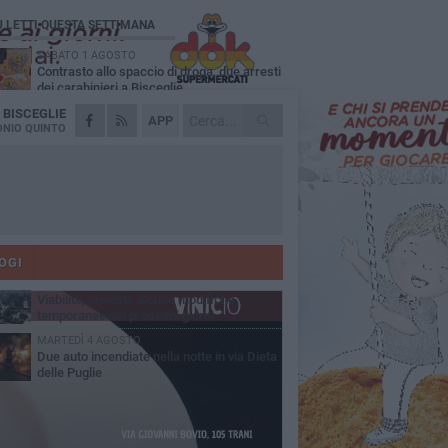
Ù LETTI QUESTA SETTIMANA
SABATO 1 AGOSTO
Contrasto allo spaccio di droga, due arresti
dei carabinieri a Bisceglie
A
BISCEGLIE
VENERDÌ 31 LUGLIO
APP
Torna l'appuntamento con la Pastasciutta
NIO QUINTO
antifascista a Bisceglie
MARTEDÌ 4 AGOSTO
Emergenza caldo, il Comune di Bisceglie
attiva i "rifugi climatici"
MERCOLEDÌ 5 AGOSTO
Dramma alla spiaggia Bi-Marmi: un
anziano ha un malore e perde la vita
OGI
VENERDÌ 31 LUGLIO
Viabilità, previste alcune modifiche
temporanee nei prossimi giorni
MARTEDÌ 4 AGOSTO
Due auto incendiate nella notte in via Dieta
delle Puglie