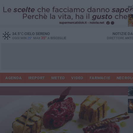
PI
34.5
°C
CIELO SERENO
NOTIZIE D
35°
OGGI MIN
25°
MAX
A
BISCEGLIE
DIRETTORE
ANTO
AGENDA
IREPORT
METEO
VIDEO
FARMACIE
NECROL