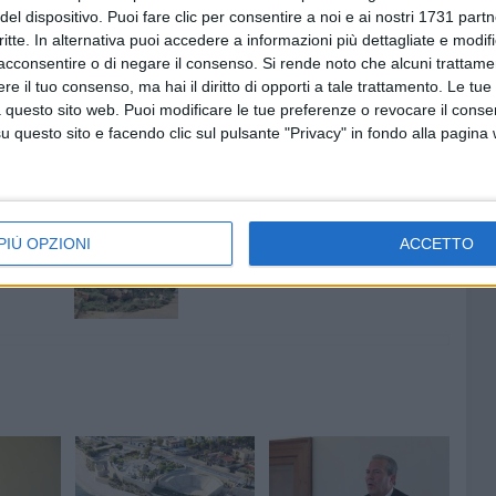
 vecchia politica non si possono fare programmi o progetti.
del dispositivo. Puoi fare clic per consentire a noi e ai nostri 1731 partn
omine della società Approdi, in questo momento drammatico
critte. In alternativa puoi accedere a informazioni più dettagliate e modif
acconsentire o di negare il consenso.
Si rende noto che alcuni trattamen
iscegliese scelte nuove e coraggiose, con un rinnovamento
e il tuo consenso, ma hai il diritto di opporti a tale trattamento. Le tue
 di riferimento e comune denominatore gli interessi dei
 questo sito web. Puoi modificare le tue preferenze o revocare il conse
rivilegiato» ha concluso Spina.
questo sito e facendo clic sul pulsante "Privacy" in fondo alla pagina
6 AGOSTO 2026
Quercia:
PIÙ OPZIONI
Bisceglie, continua l'iter per il
ACCETTO
censimento del verde