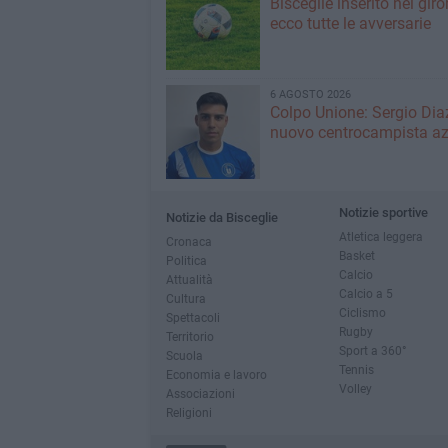
Bisceglie inserito nel giro
ecco tutte le avversarie
6 AGOSTO 2026
Colpo Unione: Sergio Dia
nuovo centrocampista az
Notizie sportive
Notizie da Bisceglie
Atletica leggera
Cronaca
Basket
Politica
Calcio
Attualità
Calcio a 5
Cultura
Ciclismo
Spettacoli
Rugby
Territorio
Sport a 360°
Scuola
Tennis
Economia e lavoro
Volley
Associazioni
Religioni