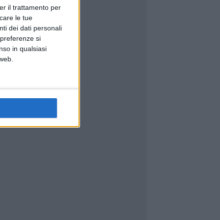
er il trattamento per
icare le tue
ti dei dati personali
 preferenze si
nso in qualsiasi
 web.