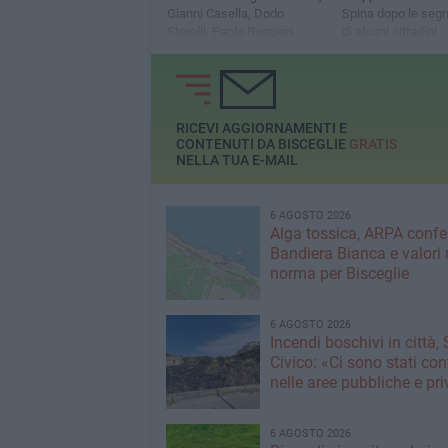
Gianni Casella, Dodo
Spina dopo le segn
Storelli, Paolo Ruggieri,
di alcuni cittadini
Francesco Spina e Mimmo
Spina
RICEVI AGGIORNAMENTI E
CONTENUTI DA BISCEGLIE
GRATIS
NELLA TUA E-MAIL
6 AGOSTO 2026
Alga tossica, ARPA conf
Bandiera Bianca e valori 
norma per Bisceglie
6 AGOSTO 2026
Incendi boschivi in città,
Civico: «Ci sono stati cont
nelle aree pubbliche e pr
6 AGOSTO 2026