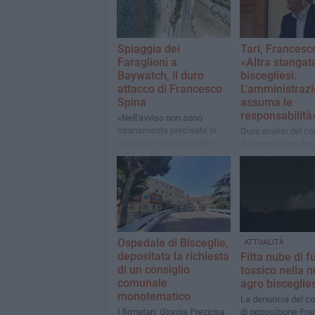
Spiaggia dei
Tari, Francesc
Faraglioni a
«Altra stangata
Baywatch, il duro
biscegliesi.
attacco di Francesco
L'amministrazi
Spina
assuma le
responsabilità
«Nell'avviso non sono
stranamente precisate le
Dura analisi del co
condizioni economiche e i
di opposizione dopo
termini. La concessione
consiglio comunal
sarà a vita?»
Ospedale di Bisceglie,
ATTUALITÀ
depositata la richiesta
Fitta nube di 
di un consiglio
tossico nella n
comunale
agro bisceglie
monotematico
La denuncia del co
I firmatari: Giorgia Preziosa,
di opposizione Fr