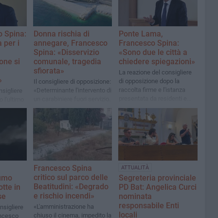
o Spina:
Donna rischia di
Ponte Lama,
 per i
annegare, Francesco
Francesco Spina:
Spina: «Disservizio
«Sono due le città a
one si
comunale, tragedia
chiedere spiegazioni»
sfiorata»
La reazione del consigliere
»
di opposizione dopo la
Il consigliere di opposizione:
raccolta firme e l'istanza
«Determinante l'intervento di
nsigliere
presentata da residenti e
un carabiniere fuori servizio.
 l'ultimo
commercianti di Trani
Accertato l'inadempimento
e
dell'associazione
Baywatch»
Francesco Spina
ATTUALITÀ
critico sul parco delle
fumo
Segreteria provinciale
Beatitudini: «Degrado
otte in
PD Bat: Angelica Curci
e rischio incendi»
se
nominata
responsabile Enti
«L'amministrazione ha
nsigliere
locali
chiuso il cinema, impedito la
ancesco