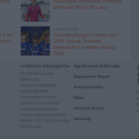
ne H:
Il Bisceglie ufficializza l'estremo
difensore Paolo De Lucci
6 AGOSTO 2026
z è un
L'Unione allunga il roster con i
zurro
2009 Andrea Torchetti,
Alessandro La Notte e Marco
Zitoli
Le Rubriche di BisceglieViva
Agenda eventi di Bisceglie
Un pediatra sul web
Segnalazioni iReport
Dare la vita
Morte di un gettonista
Previsioni meteo
Il Ponte dell'Almà
I
Le ragnatele di Ersilia
Video
R
Colloquio con l'assente
B
Farmacie di turno
Le parole di Sherazade
a
T-innova per la tua impresa
Necrologi
ENAPA e CAF Confagricoltura
Natura varia