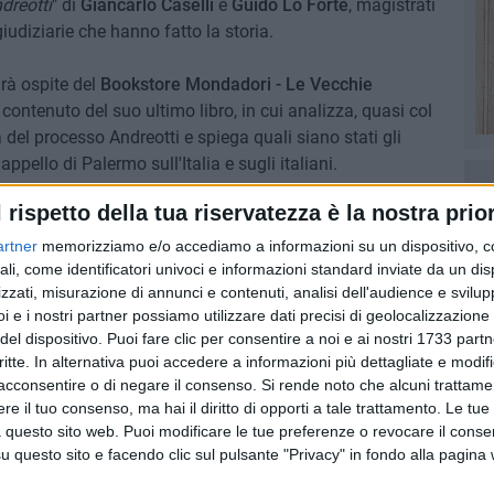
dreotti
" di
Giancarlo Caselli
e
Guido Lo Forte
, magistrati
udiziarie che hanno fatto la storia.
rà ospite del
Bookstore Mondadori - Le Vecchie
 contenuto del suo ultimo libro, in cui analizza, quasi col
na del processo Andreotti e spiega quali siano stati gli
ppello di Palermo sull'Italia e sugli italiani.
l rispetto della tua riservatezza è la nostra prior
'evento dall'ingresso di via Cristoforo Colombo e sarà
artner
memorizziamo e/o accediamo a informazioni su un dispositivo, c
ali, come identificatori univoci e informazioni standard inviate da un di
zzati, misurazione di annunci e contenuti, analisi dell'audience e svilupp
BOOKSTORE
GIANCARLO CASELLI
i e i nostri partner possiamo utilizzare dati precisi di geolocalizzazione 
del dispositivo. Puoi fare clic per consentire a noi e ai nostri 1733 partn
7 AGOSTO 2026
critte. In alternativa puoi accedere a informazioni più dettagliate e modif
 Mino
Festa patronale, il programma
acconsentire o di negare il consenso.
Si rende noto che alcuni trattamen
ccella:
completo di venerdì 7 agosto
e il tuo consenso, ma hai il diritto di opporti a tale trattamento. Le tue
 questo sito web. Puoi modificare le tue preferenze o revocare il conse
questo sito e facendo clic sul pulsante "Privacy" in fondo alla pagina