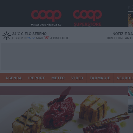
PI
34
°C
CIELO SERENO
NOTIZIE D
35°
OGGI MIN
25.5°
MAX
A
BISCEGLIE
DIRETTORE
ANTO
AGENDA
IREPORT
METEO
VIDEO
FARMACIE
NECROL