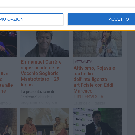
PIÙ OPZIONI
ACCETTO
Emmanuel Carrère
ATTUALITÀ
super ospite delle
Attivismo, Rojava e
Vecchie Segherie
Ilva:
usi bellici
Mastrototaro il 29
e
dell'intelligenza
luglio
ea alle
artificiale con Eddi
rie
Marcucci -
La presentazione di
L'INTERVISTA
“Kolchoz” chiude il
programma di luglio in
mento 5
L'autrice di "Rabbia
libreria
glie in
proteggimi" è stata ospite
della rassegna 42Gradi
suo libro
presso le Vecchie Segherie
era"
Mastrototaro