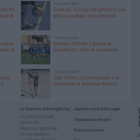
7 AGOSTO 2026
ani tre
Serie A2, la Diaz nel girone C con
 grandi
altre 4 pugliesi: le avversarie
7 AGOSTO 2026
sceglie
Unione, definito il girone di
nare al
Eccellenza: tutte le avversarie
7 AGOSTO 2026
irtus
Star Volley, il primo passo è la
rà
conferma di Annalisa Mileno
Le Rubriche di BisceglieViva
Agenda eventi di Bisceglie
Un pediatra sul web
Segnalazioni iReport
Dare la vita
Morte di un gettonista
Previsioni meteo
Il Ponte dell'Almà
I