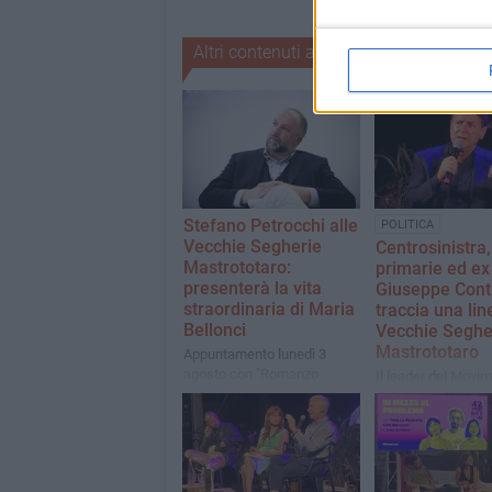
Altri contenuti a tema
Stefano Petrocchi alle
POLITICA
Vecchie Segherie
Centrosinistra,
Mastrototaro:
primarie ed ex 
presenterà la vita
Giuseppe Cont
straordinaria di Maria
traccia una lin
Bellonci
Vecchie Seghe
Mastrototaro
Appuntamento lunedì 3
agosto con "Romanzo
Il leader del Movi
privato"
Stelle torna a Bisce
occasione della
presentazione del 
"Una nuova primav