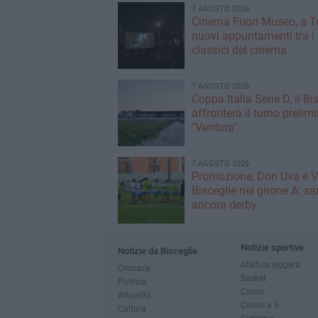
7 AGOSTO 2026
Cinema Fuori Museo, a Tr
nuovi appuntamenti tra i
classici del cinema
7 AGOSTO 2026
Coppa Italia Serie D, il Bi
affronterà il turno prelimi
"Ventura"
7 AGOSTO 2026
Promozione, Don Uva e V
Bisceglie nel girone A: sa
ancora derby
Notizie sportive
Notizie da Bisceglie
Atletica leggera
Cronaca
Basket
Politica
Calcio
Attualità
Calcio a 5
Cultura