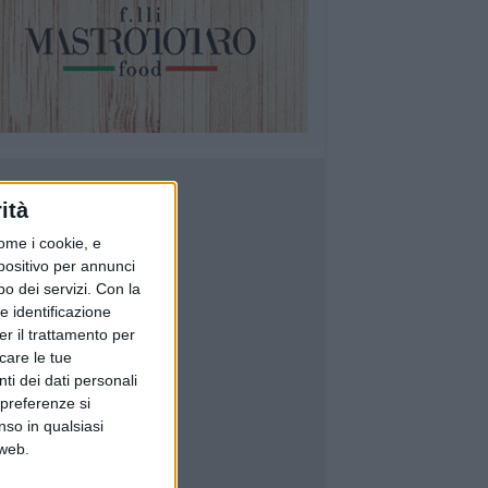
ità
ome i cookie, e
spositivo per annunci
o dei servizi.
Con la
e identificazione
er il trattamento per
icare le tue
ti dei dati personali
 preferenze si
nso in qualsiasi
 web.