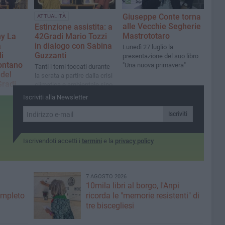
Giuseppe Conte torna
ATTUALITÀ
alle Vecchie Segherie
Estinzione assistita: a
Mastrototaro
ny La
42Gradi Mario Tozzi
a
in dialogo con Sabina
Lunedì 27 luglio la
i
Guzzanti
presentazione del suo libro
ontano
"Una nuova primavera"
​Tanti i temi toccati durante
 del
la serata a partire dalla crisi
Gradi
climatica e ambientale sino
a questioni di attualità
 Global
Iscriviti alla Newsletter
el
Iscriviti
enti
serata
Iscrivendoti accetti i
termini
e la
privacy policy
7 AGOSTO 2026
10mila libri al borgo, l'Anpi
ompleto
ricorda le "memorie resistenti" di
tre biscegliesi