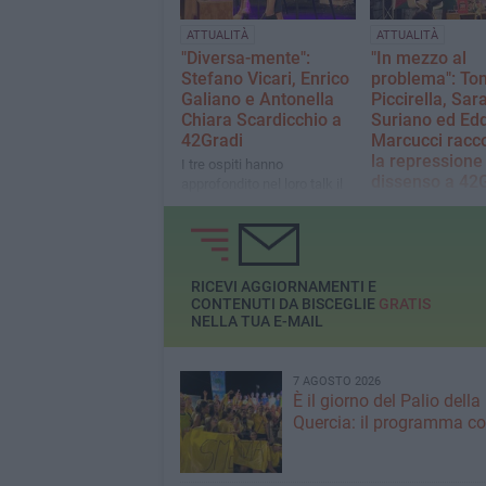
ATTUALITÀ
ATTUALITÀ
"Diversa-mente":
"In mezzo al
Stefano Vicari, Enrico
problema": To
Galiano e Antonella
Piccirella, Sar
Chiara Scardicchio a
Suriano ed Edd
42Gradi
Marcucci racc
la repressione
​I tre ospiti hanno
dissenso a 42
approfondito nel loro talk il
valore della diversità
L'esperienza con la
rispetto alla "normalità" vista
Sumud Flotilla e la
come standard
criminalizzazione d
dissenso gli argom
toccati durante la 
RICEVI AGGIORNAMENTI E
CONTENUTI DA BISCEGLIE
GRATIS
NELLA TUA E-MAIL
7 AGOSTO 2026
È il giorno del Palio della
Quercia: il programma c