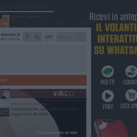
Ù LETTI QUESTA SETTIMANA
SABATO 1 AGOSTO
Contrasto allo spaccio di droga, due arresti
dei carabinieri a Bisceglie
A
BISCEGLIE
MARTEDÌ 4 AGOSTO
APP
Emergenza caldo, il Comune di Bisceglie
NIO QUINTO
attiva i "rifugi climatici"
MERCOLEDÌ 5 AGOSTO
Dramma alla spiaggia Bi-Marmi: un
anziano ha un malore e perde la vita
MARTEDÌ 4 AGOSTO
Due auto incendiate nella notte in via Dieta
delle Puglie
OGI
SABATO 1 AGOSTO
Arresti per droga, Angarano: «La lotta allo
spaccio è una priorità per la sicurezza»
MERCOLEDÌ 5 AGOSTO
Festa patronale, luna park gratuito per i
ragazzi con disabilità