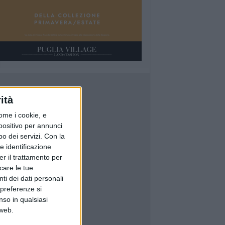
ità
ome i cookie, e
spositivo per annunci
o dei servizi.
Con la
e identificazione
er il trattamento per
icare le tue
ti dei dati personali
 preferenze si
nso in qualsiasi
 web.