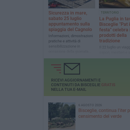
Sicurezza in mare,
TERRITORIO
sabato 25 luglio
La Puglia in ta
appuntamento sulla
Bisceglie "Pat 
spiaggia del Cagnolo
festa" celebra 
prodotti della
Informazioni, dimostrazioni
tradizione
pratiche e attività di
sensibilizzazione in
Il 22 luglio un viagg
occasione della giornata
sapori, mestieri e 
mondiale della prevenzione
locali con laborator
dell'annegamento
cooking show e
degustazioni
RICEVI AGGIORNAMENTI E
CONTENUTI DA BISCEGLIE
GRATIS
NELLA TUA E-MAIL
6 AGOSTO 2026
Bisceglie, continua l'iter pe
censimento del verde