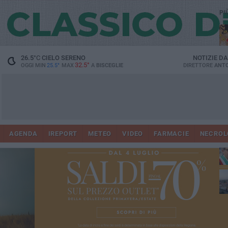
PI
26.5
°C
CIELO SERENO
NOTIZIE D
32.5°
OGGI MIN
25.5°
MAX
A
BISCEGLIE
DIRETTORE
ANTO
AGENDA
IREPORT
METEO
VIDEO
FARMACIE
NECROL