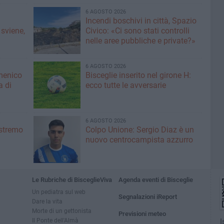
6 AGOSTO 2026
Incendi boschivi in città, Spazio
 sviene,
Civico: «Ci sono stati controlli
nelle aree pubbliche e private?»
6 AGOSTO 2026
menico
Bisceglie inserito nel girone H:
a di
ecco tutte le avversarie
6 AGOSTO 2026
'estremo
Colpo Unione: Sergio Diaz è un
nuovo centrocampista azzurro
Le Rubriche di BisceglieViva
Agenda eventi di Bisceglie
Un pediatra sul web
Segnalazioni iReport
Dare la vita
Morte di un gettonista
Previsioni meteo
Il Ponte dell'Almà
I