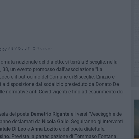
d by
rnata nazionale del dialetto, si terrà a Bisceglie, nella
o, 38, un evento promosso dall'associazione "La
oco e il patrocinio del Comune di Bisceglie. L'inizio è
si a disposizione dal sodalizio presieduto da Donato De
elle normative anti-Covid vigenti e fino ad esaurimento dei
esia del poeta
Demetrio Rigante
e i versi "Vescègghie de
aranno declamati da
Nicola Gallo
. Seguiranno gi interventi
atale Di Leo
e
Anna Lozito
e del poeta dialettale,
sino
. Prevista la partecipazione di Tommaso Fontana