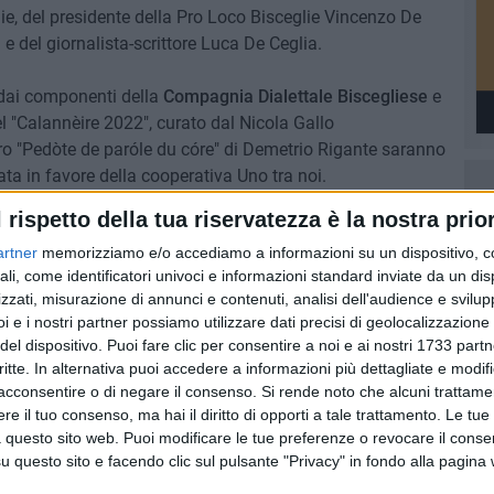
ie, del presidente della Pro Loco Bisceglie Vincenzo De
e del giornalista-scrittore Luca De Ceglia.
i dai componenti della
Compagnia Dialettale Biscegliese
e
el "Calannèire 2022", curato dal Nicola Gallo
bro "Pedòte de paróle du córe" di Demetrio Rigante saranno
ata in favore della cooperativa Uno tra noi.
 al pianoforte dal maestro Angelarosa Graziani e alla
l rispetto della tua riservatezza è la nostra prior
a conduzione della serata sarà affidata a Donato De
artner
memorizziamo e/o accediamo a informazioni su un dispositivo, c
onio Angarano, Sindaco di Bisceglie.
ali, come identificatori univoci e informazioni standard inviate da un di
zzati, misurazione di annunci e contenuti, analisi dell'audience e svilupp
i e i nostri partner possiamo utilizzare dati precisi di geolocalizzazione 
del dispositivo. Puoi fare clic per consentire a noi e ai nostri 1733 partn
6 AGOSTO 2026
critte. In alternativa puoi accedere a informazioni più dettagliate e modif
ntano
Aspettando il Palio della Quercia:
acconsentire o di negare il consenso.
Si rende noto che alcuni trattamen
il Fantapalio
e il tuo consenso, ma hai il diritto di opporti a tale trattamento. Le tue
o a
 questo sito web. Puoi modificare le tue preferenze o revocare il conse
questo sito e facendo clic sul pulsante "Privacy" in fondo alla pagina