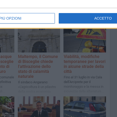
PIÙ OPZIONI
ACCETTO
 acque
Maltempo, il Comune
Viabilità, modifiche
isceglie
di Bisceglie chiede
temporanee per lavori
to di
l'attivazione dello
in alcune strade della
euro
stato di calamità
città
naturale
 comunale
Fino al 31 luglio in via Cala
finitiva
dell’Arciprete per il
Il sindaco Angarano:
a:
monitoraggio e la messa in
«L'agricoltura è un pilastro
li
sicurezza delle alberature.
della nostra economia.
care le
Dal 27 luglio lavori di scavo
Siamo al fianco dei nostri
in via Strada del Carro e via
agricoltori»
Luigi Di Molfetta