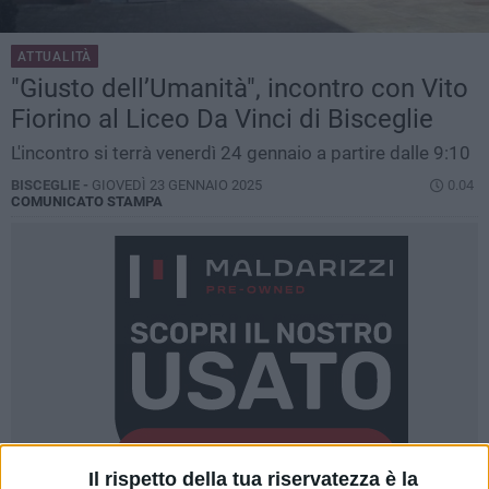
ATTUALITÀ
"Giusto dell’Umanità", incontro con Vito
Fiorino al Liceo Da Vinci di Bisceglie
L'incontro si terrà venerdì 24 gennaio a partire dalle 9:10
BISCEGLIE -
GIOVEDÌ 23 GENNAIO 2025
0.04
COMUNICATO STAMPA
Il rispetto della tua riservatezza è la