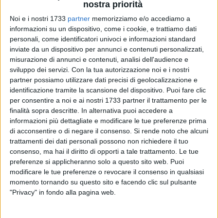
nostra priorità
Noi e i nostri 1733
partner
memorizziamo e/o accediamo a
informazioni su un dispositivo, come i cookie, e trattiamo dati
personali, come identificatori univoci e informazioni standard
inviate da un dispositivo per annunci e contenuti personalizzati,
misurazione di annunci e contenuti, analisi dell'audience e
Venerdì 24 gennaio 2025, a partire dalle ore 9.10 fino alle
sviluppo dei servizi.
Con la tua autorizzazione noi e i nostri
11.00, si svolgerà nell'Auditorium del Liceo "Da Vinci" di
partner possiamo utilizzare dati precisi di geolocalizzazione e
Bisceglie un incontro con Vito Fiorino, pescatore e
identificazione tramite la scansione del dispositivo. Puoi fare clic
per consentire a noi e ai nostri 1733 partner il trattamento per le
soccorritore di anime a Lampedusa, inserito tra i Giusti
finalità sopra descritte. In alternativa puoi accedere a
dell'Umanità da GARIWO (Gardens of the Righteous
informazioni più dettagliate e modificare le tue preferenze prima
Wordwide) l'ONLUS milanese che si occupa di diffondere le
di acconsentire o di negare il consenso.
Si rende noto che alcuni
figure dei Giusti creando Giardini a loro dedicati.Vito Fiorino
trattamenti dei dati personali possono non richiedere il tuo
nasce a Bari, ma presto si trasferisce prima a Milano e poi a
consenso, ma hai il diritto di opporti a tale trattamento. Le tue
Lampedusa. Qui, il 3 ottobre 2013, durante una battuta di
preferenze si applicheranno solo a questo sito web. Puoi
pesca, soccorre e mette in salvo 47 migranti dalle acque del
modificare le tue preferenze o revocare il consenso in qualsiasi
momento tornando su questo sito e facendo clic sul pulsante
Mediterraneo, diventato ormai un cimitero a cielo aperto.
"Privacy" in fondo alla pagina web.
A Vito Fiorino sono dedicati già diversi alberi in numerosi