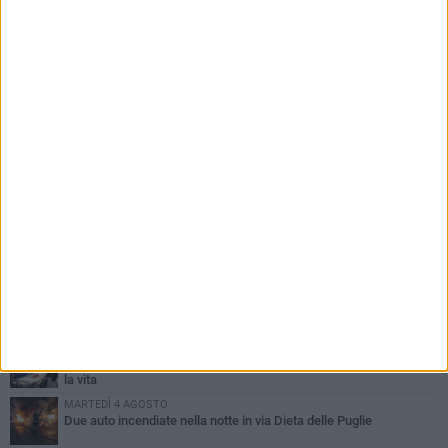
PIÙ LETTI QUESTA SETTIMANA
GIOVEDÌ 6 AGOSTO
Ragazzi biscegliesi diventano virali dopo un'esibizione
improvvisata in aeroporto a Roma-Fiumicino
MARTEDÌ 4 AGOSTO
Emergenza caldo, il Comune di Bisceglie attiva i "rifugi climatici"
MERCOLEDÌ 5 AGOSTO
Dramma alla spiaggia Bi-Marmi: un anziano ha un malore e perde
la vita
MARTEDÌ 4 AGOSTO
Due auto incendiate nella notte in via Dieta delle Puglie