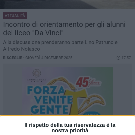
ATTUALITÀ
Incontro di orientamento per gli alunni
del liceo "Da Vinci"
Alla discussione prenderanno parte Lino Patruno e
Alfredo Nolasco
BISCEGLIE -
GIOVEDÌ 4 DICEMBRE 2025
17.57
Il rispetto della tua riservatezza è la
nostra priorità