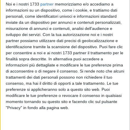
Noi e i nostri 1733
partner
memorizziamo e/o accediamo a
informazioni su un dispositivo, come i cookie, e trattiamo dati
personali, come identificatori univoci e informazioni standard
11
A cura di
inviate da un dispositivo per annunci e contenuti personalizzati,
ANTONIO LOPOPOLO
misurazione di annunci e contenuti, analisi dell'audience e
sviluppo dei servizi.
Con la tua autorizzazione noi e i nostri
partner possiamo utilizzare dati precisi di geolocalizzazione e
identificazione tramite la scansione del dispositivo. Puoi fare clic
Un dialogo dedicato al futuro dei giovani e alle opportunità
per consentire a noi e ai nostri 1733 partner il trattamento per le
del territorio. È questo il senso dell'iniziativa organizzata dal
finalità sopra descritte. In alternativa puoi accedere a
Centro Studi Scuola Ivan Franko, che si terrà venerdì 5
informazioni più dettagliate e modificare le tue preferenze prima
dicembre dalle 11 nell'auditorium del Liceo Scientifico
di acconsentire o di negare il consenso.
Si rende noto che alcuni
"Leonardo da Vinci" di Bisceglie. L'incontro, rivolto alle classi
trattamenti dei dati personali possono non richiedere il tuo
consenso, ma hai il diritto di opporti a tale trattamento. Le tue
quarte e alla 3Q, è realizzato in collaborazione con il liceo,
preferenze si applicheranno solo a questo sito web. Puoi
con Sinacos.it e con il supporto di Universo Salute.
modificare le tue preferenze o revocare il consenso in qualsiasi
momento tornando su questo sito e facendo clic sul pulsante
L'appuntamento nasce con l'obiettivo di proporre agli
"Privacy" in fondo alla pagina web.
studenti un'occasione di orientamento formativo che li aiuti
a riflettere sul proprio percorso e sulle possibilità offerte dal
territorio.