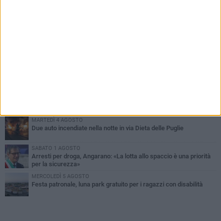
PIÙ LETTI QUESTA SETTIMANA
SABATO 1 AGOSTO
Contrasto allo spaccio di droga, due arresti dei carabinieri a
Bisceglie
MARTEDÌ 4 AGOSTO
Emergenza caldo, il Comune di Bisceglie attiva i "rifugi climatici"
MERCOLEDÌ 5 AGOSTO
Dramma alla spiaggia Bi-Marmi: un anziano ha un malore e perde
la vita
MARTEDÌ 4 AGOSTO
Due auto incendiate nella notte in via Dieta delle Puglie
SABATO 1 AGOSTO
Arresti per droga, Angarano: «La lotta allo spaccio è una priorità
per la sicurezza»
MERCOLEDÌ 5 AGOSTO
Festa patronale, luna park gratuito per i ragazzi con disabilità