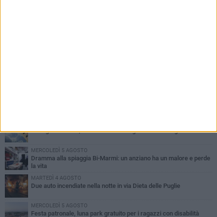
PIÙ LETTI QUESTA SETTIMANA
GIOVEDÌ 6 AGOSTO
Ragazzi biscegliesi diventano virali dopo un'esibizione
improvvisata in aeroporto a Roma-Fiumicino
MARTEDÌ 4 AGOSTO
Emergenza caldo, il Comune di Bisceglie attiva i "rifugi climatici"
MERCOLEDÌ 5 AGOSTO
Dramma alla spiaggia Bi-Marmi: un anziano ha un malore e perde
la vita
MARTEDÌ 4 AGOSTO
Due auto incendiate nella notte in via Dieta delle Puglie
MERCOLEDÌ 5 AGOSTO
Festa patronale, luna park gratuito per i ragazzi con disabilità