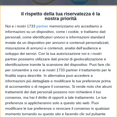
Il rispetto della tua riservatezza è la
nostra priorità
32
A cura di
Noi e i nostri 1733
partner
memorizziamo e/o accediamo a
MARINA LAURORA
informazioni su un dispositivo, come i cookie, e trattiamo dati
personali, come identificatori univoci e informazioni standard
inviate da un dispositivo per annunci e contenuti personalizzati,
misurazione di annunci e contenuti, analisi dell'audience e
È stato un incontro che ha toccato il cuore quello vissuto alla
sviluppo dei servizi.
Con la tua autorizzazione noi e i nostri
scuola dell'infanzia Don Pierino Arcieri venerdì mattina, dove
partner possiamo utilizzare dati precisi di geolocalizzazione e
gli anziani del centro diurno per persone non autosufficienti
identificazione tramite la scansione del dispositivo. Puoi fare clic
"Lasciati raccontare" sono arrivati per trascorrere una
per consentire a noi e ai nostri 1733 partner il trattamento per le
mattinata speciale accanto ai più piccoli. Un ingresso
finalità sopra descritte. In alternativa puoi accedere a
emozionante: i bambini con gli occhi curiosi e gli anziani
informazioni più dettagliate e modificare le tue preferenze prima
di acconsentire o di negare il consenso.
Si rende noto che alcuni
con un sorriso timido ma colmo di attesa.
trattamenti dei dati personali possono non richiedere il tuo
consenso, ma hai il diritto di opporti a tale trattamento. Le tue
Due mondi lontani soltanto in apparenza si sono ritrovati
preferenze si applicheranno solo a questo sito web. Puoi
così, uno di fronte all'altro, pronti a condividere canzoni,
modificare le tue preferenze o revocare il consenso in qualsiasi
musica, ricordi e stupore. I piccoli hanno accolto i loro ospiti
momento tornando su questo sito e facendo clic sul pulsante