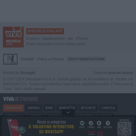
BISCEGLIEVIVA APP
Scarica l'applicazione per iPhone,
iPad e Android e ricevi notizie push
Contatti
Policy e Privacy
GOCITY NEWS PLATFORM
Notizie da
Bisceglie
Direttore
Antonio Quinto
© 2001-2026 BisceglieViva è un portale gestito da InnovaNews srl. Partita iva
08059640725. Testata giornalistica telematica registrata presso il Tribunale di
Trani. Tutti i diritti riservati.
BISCEGLIE
ANDRIA
BARI
BARLETTA
BITONTO
CANOSA
CERIGNOLA
CORATO
GIOVINAZZO
MARGHERITA DI SAVOIA
MINERVINO
MODUGNO
MOLFETTA
PUGLIA
RUVO
SAN FERDINANDO
SPINAZZOLA
TERLIZZI
TRANI
TRINITAPOLI