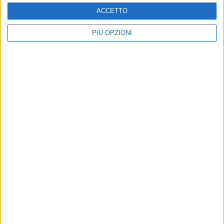
ACCETTO
PIÙ OPZIONI
Altri contenuti a tema