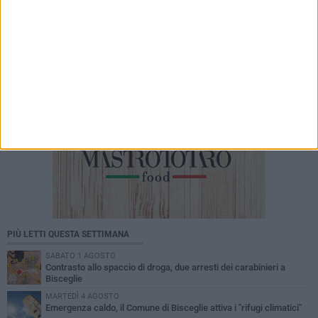
e valori nella norma per Bisceglie
PIÙ LETTI QUESTA SETTIMANA
SABATO 1 AGOSTO
Contrasto allo spaccio di droga, due arresti dei carabinieri a
Bisceglie
MARTEDÌ 4 AGOSTO
Emergenza caldo, il Comune di Bisceglie attiva i "rifugi climatici"