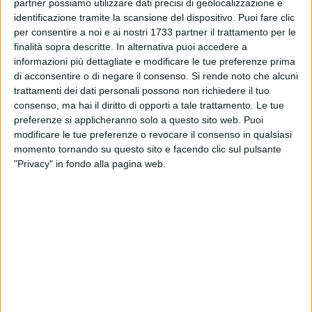
partner possiamo utilizzare dati precisi di geolocalizzazione e
Gregorio e Ruggero Ronzulli, responsabile di Legambiente
identificazione tramite la scansione del dispositivo. Puoi fare clic
Puglia.
per consentire a noi e ai nostri 1733 partner il trattamento per le
finalità sopra descritte. In alternativa puoi accedere a
Nell'auditorium "don Tonino Bello" i ragazzi hanno affrontato
informazioni più dettagliate e modificare le tue preferenze prima
i temi delle plastiche e microplastiche e dei rifiuti. «Proviamo
di acconsentire o di negare il consenso.
Si rende noto che alcuni
da oggi a fare un passo verso l'ambiente attraverso un
trattamenti dei dati personali possono non richiedere il tuo
consenso, ma hai il diritto di opporti a tale trattamento. Le tue
piccolo impegno di tutti. Pulire è più difficile che sporcare»
preferenze si applicheranno solo a questo sito web. Puoi
l'auspicio del presidente Di Gregorio.
modificare le tue preferenze o revocare il consenso in qualsiasi
momento tornando su questo sito e facendo clic sul pulsante
"Privacy" in fondo alla pagina web.