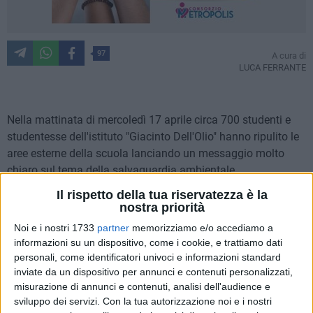
97
A cura di
LUCA FERRANTE
Nella mattinata di mercoledì 17 aprile circa 700 studenti e
studentesse dell'istituto "Giacinto Dell'Olio" hanno ripulito le
aree esterne della scuola lanciando un messaggio molto
chiaro sul tema della salvaguardia ambientale.
Il rispetto della tua riservatezza è la
Discutere su argomenti strettamente attuali per cercare di
nostra priorità
migliorare il futuro che i ragazzi rappresentano: l'iniziativa
Noi e i nostri 1733
partner
memorizziamo e/o accediamo a
"Green day", promossa dal dirigente scolastico Mauro
informazioni su un dispositivo, come i cookie, e trattiamo dati
Visaggio e dai rappresentanti d'istituto, ha così coinvolto i
personali, come identificatori univoci e informazioni standard
ragazzi sia nella pulizia delle pertinenze esterne della scuola
inviate da un dispositivo per annunci e contenuti personalizzati,
di via Mauro Giuliani, partita dalle ore 10:00, che nel dialogo
misurazione di annunci e contenuti, analisi dell'audience e
sviluppo dei servizi.
Con la tua autorizzazione noi e i nostri
col presidente di Legambiente Bisceglie Alessandro Di