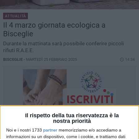
ATTUALITÀ
Il 4 marzo giornata ecologica a
Bisceglie
Durante la mattinata sarà possibile conferire piccoli
rifiuti R.A.E.E.
BISCEGLIE -
MARTEDÌ 25 FEBBRAIO 2025
14.34
Il rispetto della tua riservatezza è la
nostra priorità
Noi e i nostri 1733
partner
memorizziamo e/o accediamo a
informazioni su un dispositivo, come i cookie, e trattiamo dati