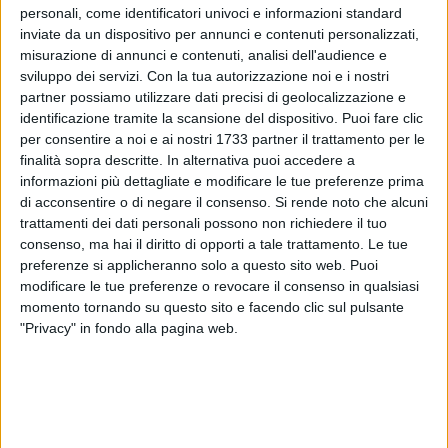
personali, come identificatori univoci e informazioni standard
inviate da un dispositivo per annunci e contenuti personalizzati,
misurazione di annunci e contenuti, analisi dell'audience e
32
sviluppo dei servizi.
Con la tua autorizzazione noi e i nostri
partner possiamo utilizzare dati precisi di geolocalizzazione e
identificazione tramite la scansione del dispositivo. Puoi fare clic
per consentire a noi e ai nostri 1733 partner il trattamento per le
L'azienda di raccolta dei rifiuti, Teknoservice, con la
finalità sopra descritte. In alternativa puoi accedere a
collaborazione del Comune di Bisceglie, ha organizzato una
informazioni più dettagliate e modificare le tue preferenze prima
nuova giornata ecologica all'insegna della tutela ambientale
di acconsentire o di negare il consenso.
Si rende noto che alcuni
e del benessere della comunità. L'iniziativa di
trattamenti dei dati personali possono non richiedere il tuo
sensibilizzazione, volta a chiarire dubbi e fornire
consenso, ma hai il diritto di opporti a tale trattamento. Le tue
informazioni sulla raccolta differenziata, si terrà martedì 4
preferenze si applicheranno solo a questo sito web. Puoi
modificare le tue preferenze o revocare il consenso in qualsiasi
marzo, dalle 9:00 alle 12:00, in piazza Vittorio Emanuele.
momento tornando su questo sito e facendo clic sul pulsante
"Privacy" in fondo alla pagina web.
Durante le due mattinate sarà possibile conferire piccoli
rifiuti R.A.E.E. (Rifiuti di apparecchiature elettriche ed
elettroniche) per un massimo di 5 pezzi per utenza. Sarà
necessario presentarsi allo stand allestito muniti di un
documento di riconoscimento