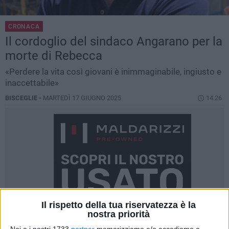
CRONACA
Il cordoglio del sindaco Angarano per la
morte di Rebecca
«Perdere la vita così giovani è inimmaginabile, ingiusto e
inaccettabile»
BISCEGLIE -
MARTEDÌ 17 GIUGNO 2025
14.26
Il rispetto della tua riservatezza è la
nostra priorità