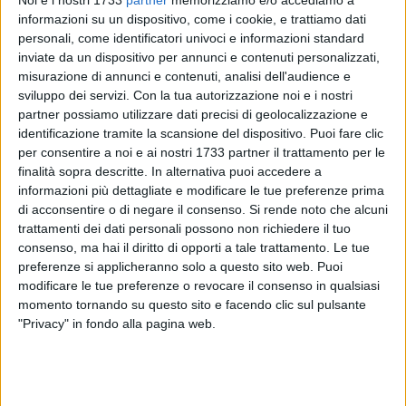
Noi e i nostri 1733
partner
memorizziamo e/o accediamo a
informazioni su un dispositivo, come i cookie, e trattiamo dati
personali, come identificatori univoci e informazioni standard
inviate da un dispositivo per annunci e contenuti personalizzati,
40
misurazione di annunci e contenuti, analisi dell'audience e
sviluppo dei servizi.
Con la tua autorizzazione noi e i nostri
partner possiamo utilizzare dati precisi di geolocalizzazione e
«La notizia della morte di Rebecca, studentessa di 29 anni
identificazione tramite la scansione del dispositivo. Puoi fare clic
che frequentava i corsi serali del nostro IISS Cosmai, ci
per consentire a noi e ai nostri 1733 partner il trattamento per le
finalità sopra descritte. In alternativa puoi accedere a
strazia e addolora profondamente» sono le parole di
informazioni più dettagliate e modificare le tue preferenze prima
cordoglio che esprime il sindaco Angelantonio Angarano
per
di acconsentire o di negare il consenso.
Si rende noto che alcuni
la tragica scomparsa nella serata di lunedì 16 giugno di
trattamenti dei dati personali possono non richiedere il tuo
Rebecca
.
consenso, ma hai il diritto di opporti a tale trattamento. Le tue
preferenze si applicheranno solo a questo sito web. Puoi
«Perdere la vita così giovani è inimmaginabile, ingiusto,
modificare le tue preferenze o revocare il consenso in qualsiasi
inaccettabile. A quell'età si ha tutto il diritto di programmare
momento tornando su questo sito e facendo clic sul pulsante
"Privacy" in fondo alla pagina web.
il proprio futuro, fare progetti di vita, sognare e impegnarsi
con passione ed entusiasmo per raggiungere gli obiettivi che
ognuno si prefigge. Alla famiglia, ai compagni e agli amici,
alla Dirigente, ai docenti e agli operatori scolastici, a tutti