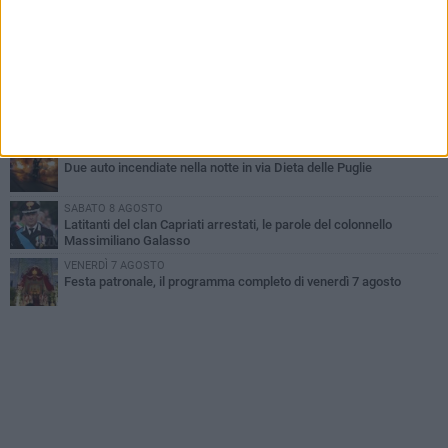
improvvisata in aeroporto a Roma-Fiumicino
MARTEDÌ 4 AGOSTO
Emergenza caldo, il Comune di Bisceglie attiva i "rifugi climatici"
MERCOLEDÌ 5 AGOSTO
Dramma alla spiaggia Bi-Marmi: un anziano ha un malore e perde
la vita
MARTEDÌ 4 AGOSTO
Due auto incendiate nella notte in via Dieta delle Puglie
SABATO 8 AGOSTO
Latitanti del clan Capriati arrestati, le parole del colonnello
Massimiliano Galasso
VENERDÌ 7 AGOSTO
Festa patronale, il programma completo di venerdì 7 agosto