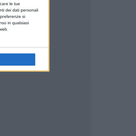
icare le tue
ti dei dati personali
 preferenze si
nso in qualsiasi
 web.