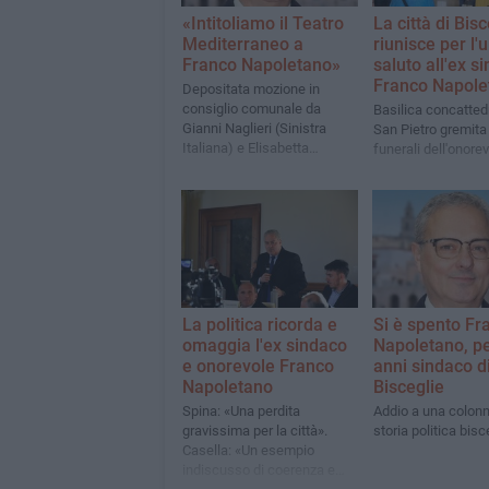
«Intitoliamo il Teatro
La città di Bisc
Mediterraneo a
riunisce per l'
Franco Napoletano»
saluto all'ex s
Franco Napole
Depositata mozione in
consiglio comunale da
Basilica concattedr
Gianni Naglieri (Sinistra
San Pietro gremita 
Italiana) e Elisabetta
funerali dell'onore
Mastrototaro (Partito
Democratico)
La politica ricorda e
Si è spento Fr
omaggia l'ex sindaco
Napoletano, p
e onorevole Franco
anni sindaco d
Napoletano
Bisceglie
Spina: «Una perdita
Addio a una colonn
gravissima per la città».
storia politica bis
Casella: «Un esempio
indiscusso di coerenza e