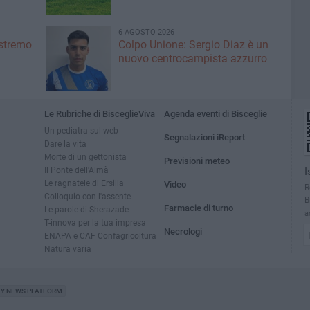
6 AGOSTO 2026
'estremo
Colpo Unione: Sergio Diaz è un
nuovo centrocampista azzurro
Le Rubriche di BisceglieViva
Agenda eventi di Bisceglie
Un pediatra sul web
Segnalazioni iReport
Dare la vita
Morte di un gettonista
Previsioni meteo
Il Ponte dell'Almà
I
Le ragnatele di Ersilia
Video
R
Colloquio con l'assente
B
Farmacie di turno
Le parole di Sherazade
a
T-innova per la tua impresa
Necrologi
ENAPA e CAF Confagricoltura
Natura varia
TY NEWS PLATFORM