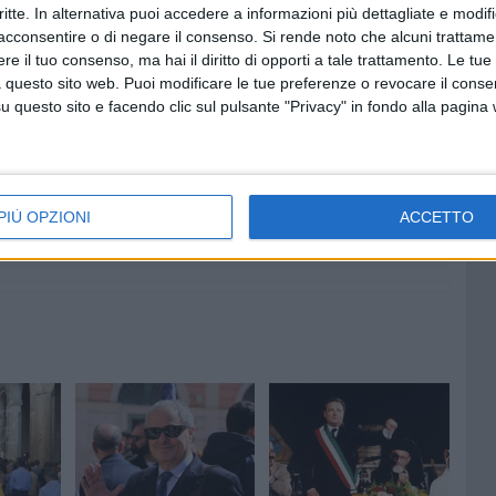
fettuosamente attorno alla famiglia, perde un suo
critte. In alternativa puoi accedere a informazioni più dettagliate e modif
acconsentire o di negare il consenso.
Si rende noto che alcuni trattamen
rà fertile memoria.
e il tuo consenso, ma hai il diritto di opporti a tale trattamento. Le tue
 questo sito web. Puoi modificare le tue preferenze o revocare il conse
BRUNI
questo sito e facendo clic sul pulsante "Privacy" in fondo alla pagina
6 AGOSTO 2026
ntano
Aspettando il Palio della Quercia:
il Fantapalio
o a
PIÙ OPZIONI
ACCETTO