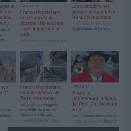
eglie si
Lutto cittadino nel
ATTUALITÀ
ultimo
giorno dei funerali di
Franco Napoletano,
indaco
Franco Napoletano
Confcommercio
tano
ricorda: «Ha lasciato
L'annuncio del sindaco
segni importanti in
Angelantonio Angarano
ale di
città»
per i
vole
«Abbiamo condiviso con lui
numerosi momenti di
confronto e collaborazione a
favore delle imprese, del
commercio e dello sviluppo
del territorio»
anco
Franco Napoletano:
ATTUALITÀ
er 11
«Ridare decoro alla
Bisceglie
i
Torre Normanna»
commemora la figura
del Prof. On. Giovanni
«Attendo una maggiore
Bruni
sensibilità da parte del
a della
sindaco e della sua
cegliese
Una cerimonia domenica 12
Amministrazione, che,
maggio al Teatro Politeama
talvolta, parlano a vanvera e
Italia
con presunzione di turismo»