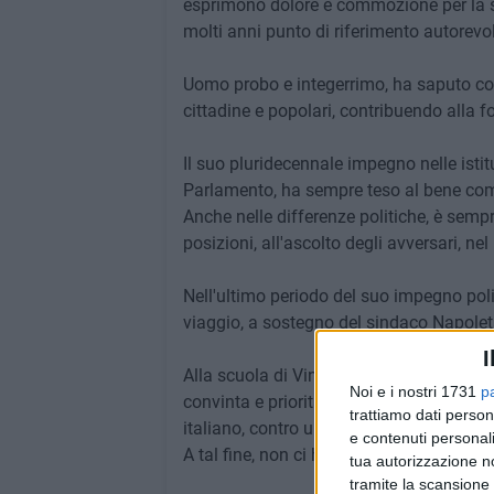
esprimono dolore e commozione per la s
molti anni punto di riferimento autorevo
Uomo probo e integerrimo, ha saputo con
cittadine e popolari, contribuendo alla f
Il suo pluridecennale impegno nelle istit
Parlamento, ha sempre teso al bene co
Anche nelle differenze politiche, è sempr
posizioni, all'ascolto degli avversari, nel 
Nell'ultimo periodo del suo impegno pol
viaggio, a sostegno del sindaco Napoleta
I
Alla scuola di Vincenzo Calace, Giovanni
Noi e i nostri 1731
p
convinta e prioritaria scelta politica e s
trattiamo dati person
italiano, contro una qualsiasi collaboraz
e contenuti personali
A tal fine, non ci ha mai fatto mancare, fi
tua autorizzazione no
tramite la scansione 