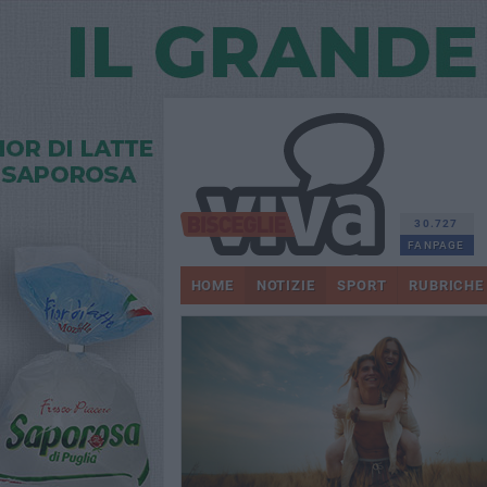
30.727
FANPAGE
HOME
NOTIZIE
SPORT
RUBRICHE