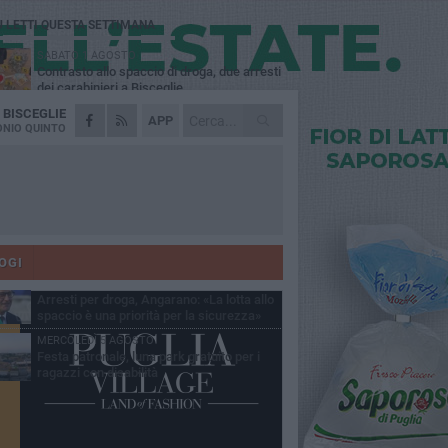
Ù LETTI QUESTA SETTIMANA
SABATO 1 AGOSTO
Contrasto allo spaccio di droga, due arresti
dei carabinieri a Bisceglie
A
BISCEGLIE
MARTEDÌ 4 AGOSTO
APP
Emergenza caldo, il Comune di Bisceglie
NIO QUINTO
attiva i "rifugi climatici"
MERCOLEDÌ 5 AGOSTO
Dramma alla spiaggia Bi-Marmi: un
anziano ha un malore e perde la vita
MARTEDÌ 4 AGOSTO
Due auto incendiate nella notte in via Dieta
delle Puglie
OGI
SABATO 1 AGOSTO
Arresti per droga, Angarano: «La lotta allo
spaccio è una priorità per la sicurezza»
MERCOLEDÌ 5 AGOSTO
Festa patronale, luna park gratuito per i
ragazzi con disabilità