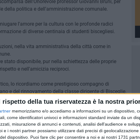
comparsa dell'Onorevole professor Giovanni Bruni, per
le della politica e dell'amministrazione comunale.
iugare l'amore per la cultura con le profonde radici
ormazione di diverse centinaia di studenti biscegliesi.
uzioni, nella vita amministrativa della città come in
mune.
e stato disponibile, pur nella schiettezza delle proprie
rispetto e nell'amicizia reciproci.
itico, lo ricordiamo come prestigioso compagno di
no e del rinnovamento della classe dirigente di Bisceglie.
l rispetto della tua riservatezza è la nostra prior
, fervido mazziniano, ha fatto dell'antifascismo una
artner
memorizziamo e/o accediamo a informazioni su un dispositivo, c
i è sempre battuto, anche dentro il Partito repubblicano
ali, come identificatori univoci e informazioni standard inviate da un di
ione con la destra dello schieramento politico.
zzati, misurazione di annunci e contenuti, analisi dell'audience e svilupp
no all'ultimo, i suoi preziosi consigli e il suo incitamento.
i e i nostri partner possiamo utilizzare dati precisi di geolocalizzazione 
del dispositivo. Puoi fare clic per consentire a noi e ai nostri 1731 partn