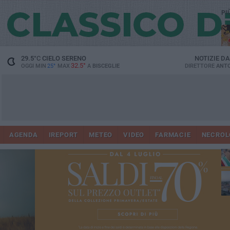
PI
29.5
°C
CIELO SERENO
NOTIZIE D
32.5°
OGGI MIN
25°
MAX
A
BISCEGLIE
DIRETTORE
ANTO
AGENDA
IREPORT
METEO
VIDEO
FARMACIE
NECROL