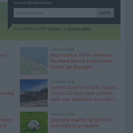
Iscriviti alla Newsletter
Iscriviti
Iscrivendoti accetti i
termini
e la
privacy policy
6 AGOSTO 2026
r il
Alga tossica, ARPA conferma
Bandiera Bianca e valori nella
norma per Bisceglie
6 AGOSTO 2026
Incendi boschivi in città, Spazio
 sviene,
Civico: «Ci sono stati controlli
nelle aree pubbliche e private?»
6 AGOSTO 2026
menico
Bisceglie inserito nel girone H:
a di
ecco tutte le avversarie