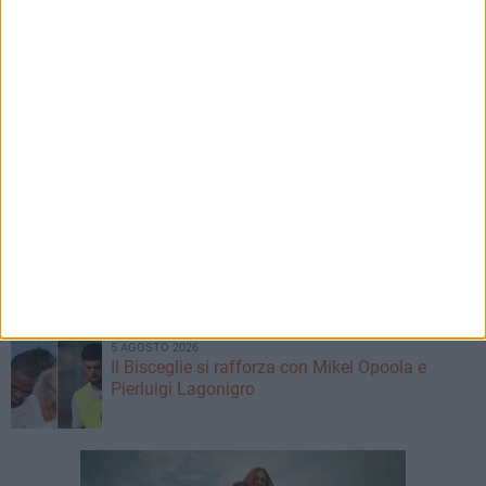
5 AGOSTO 2026
Agricoltura, al via la raccolta delle segnalazioni
di danni causati dal maltempo
5 AGOSTO 2026
DigithON si sposta a ottobre: selezionati i 100
finalisti
5 AGOSTO 2026
Festa patronale, luna park gratuito per i ragazzi
con disabilità
5 AGOSTO 2026
Il Bisceglie si rafforza con Mikel Opoola e
Pierluigi Lagonigro