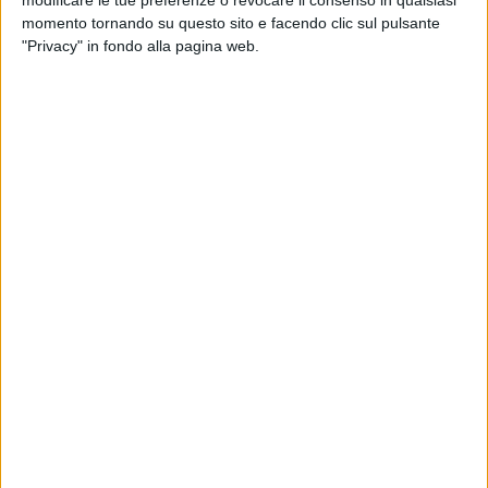
modificare le tue preferenze o revocare il consenso in qualsiasi
Fondatore e ceo di Consultrade srl, con SACE,
momento tornando su questo sito e facendo clic sul pulsante
l'Associazione Avvocati Lavoristi e l'Ass. Avvocati Bisceglie,
"Privacy" in fondo alla pagina web.
mira a promuovere un dibattito costruttivo e sinergico tra
esperti del settore e professionisti. L'obiettivo è esplorare le
opportunità e le sfide legate all'impresa e al lavoro in un
contesto di transizione energetica, avanzamenti
nell'intelligenza artificiale e pratiche di green finance con
una
formula innovativa e interattiva
.
Oltre alle tradizionali
presentazioni
, infatti,
le sessioni includeranno workshop
dinamici, tavole rotonde e discussioni aperte,
promuovendo un coinvolgimento attivo dei partecipanti
.
Questa approfondita interazione mirerà a favorire la
generazione di idee, soluzioni pratiche e nuove prospettive
.
Il think tank, infatti, è aperto a imprenditori, professionisti,
accademici e appassionati del settore ed è stato organizzato
in collaborazione con a Partner 24ORE, ITALIA, Systems &
Safety, ECO Edifici a Consumo Zero, Centro Studi Il
Lavorista.