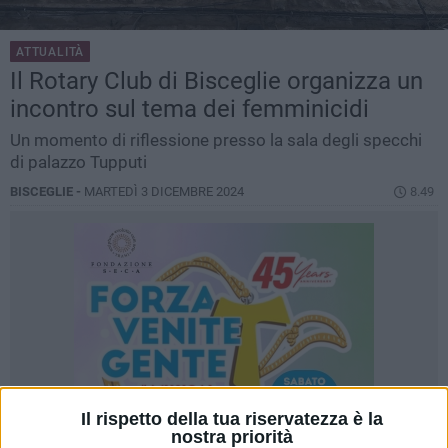
ATTUALITÀ
Il Rotary Club di Bisceglie organizza un
incontro sul tema dei femminicidi
Un momento di riflessione presso la sala degli specchi
di palazzo Tupputi
BISCEGLIE -
MARTEDÌ 3 DICEMBRE 2024
8.49
Il rispetto della tua riservatezza è la
nostra priorità