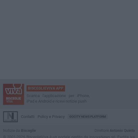
BISCEGLIEVIVA APP
Scarica l'applicazione per iPhone,
iPad e Android e ricevi notizie push
Contatti
Policy e Privacy
GOCITY NEWS PLATFORM
Notizie da
Bisceglie
Direttore
Antonio Quinto
© 2001-2026 BisceglieViva è un portale gestito da InnovaNews srl. Partita iva