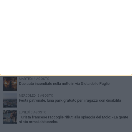
PIÙ LETTI QUESTA SETTIMANA
GIOVEDÌ 6 AGOSTO
Ragazzi biscegliesi diventano virali dopo un'esibizione
improvvisata in aeroporto a Roma-Fiumicino
MARTEDÌ 4 AGOSTO
Emergenza caldo, il Comune di Bisceglie attiva i "rifugi climatici"
MERCOLEDÌ 5 AGOSTO
Dramma alla spiaggia Bi-Marmi: un anziano ha un malore e perde
la vita
MARTEDÌ 4 AGOSTO
Due auto incendiate nella notte in via Dieta delle Puglie
MERCOLEDÌ 5 AGOSTO
Festa patronale, luna park gratuito per i ragazzi con disabilità
LUNEDÌ 3 AGOSTO
Turista francese raccoglie rifiuti alla spiaggia del Molo: «La gente
si sta ormai abituando»