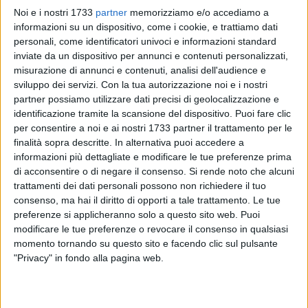
Noi e i nostri 1733
partner
memorizziamo e/o accediamo a
informazioni su un dispositivo, come i cookie, e trattiamo dati
personali, come identificatori univoci e informazioni standard
13
inviate da un dispositivo per annunci e contenuti personalizzati,
misurazione di annunci e contenuti, analisi dell'audience e
sviluppo dei servizi.
Con la tua autorizzazione noi e i nostri
partner possiamo utilizzare dati precisi di geolocalizzazione e
Giovedì 5 dicembre 2024, alle ore 18:30, nella Sala degli
identificazione tramite la scansione del dispositivo. Puoi fare clic
Specchi di Palazzo Tupputi, si terrà l'incontro "La
per consentire a noi e ai nostri 1733 partner il trattamento per le
drammatica attualità dei femminicidi: ascoltiamo le donne
finalità sopra descritte. In alternativa puoi accedere a
sole", organizzato dal Rotary Club di Bisceglie in
informazioni più dettagliate e modificare le tue preferenze prima
collaborazione con il Comune di Bisceglie, l'associazione
di acconsentire o di negare il consenso.
Si rende noto che alcuni
antiviolenza Save e la cooperativa di promozione sociale e
trattamenti dei dati personali possono non richiedere il tuo
solidarietà CAV Save. I saluti iniziali saranno portati da
consenso, ma hai il diritto di opporti a tale trattamento. Le tue
preferenze si applicheranno solo a questo sito web. Puoi
Roberta Rigante, Assessore alle Politiche di Genere e Pari
modificare le tue preferenze o revocare il consenso in qualsiasi
Opportunità, e da Tatiana Dell'Olio, Presidente del Rotary
momento tornando su questo sito e facendo clic sul pulsante
Club di Bisceglie.
"Privacy" in fondo alla pagina web.
Interverranno tre relatori di spessore sulla tematica, assai
delicata e terribilmente attuale: il criminologo Giuseppe