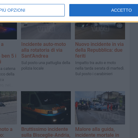
PIÙ OPZIONI
ACCETTO
 a
Incidente auto-moto
Nuovo incidente in via
alla rotatoria di via
della Repubblica: due
 ben 5 i
Sant’Andrea
feriti
i
Sul posto una pattuglia della
Impatto tra auto e moto
polizia locale
nella tarda serata di martedì.
a catena
Sul posto i carabinieri
cco della
ica
o, nei
ia "la
moto a
Bruttissimo incidente
Malore alla guida,
o:
sulla Bisceglie-Andria,
incidente mortale in