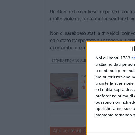
Un 46enne biscegliese ha perso il controll
molto violento, tanto da far scattare l'a
Non ci sarebbero stati altri veicoli coinv
ed è stato trasportato all'ospedale "Lor
di un'ambulanza.
I
Noi e i nostri 1733
p
STRADA PROVINCIALE BISCEGLIE ANDRIA
PROVINCI
trattiamo dati person
e contenuti personali
8 AGOSTO 2026
tua autorizzazione no
Lions, ufficializzato il ca
tramite la scansione 
di Serie B2: debutto a Ma
le finalità sopra des
preferenze prima di 
possono non richieder
applicheranno solo a
momento tornando su 
Altri contenuti a tema