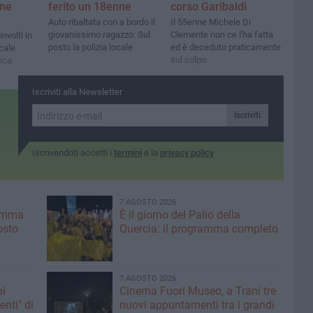
nne
ferito un 18enne
corso Garibaldi
Auto ribaltata con a bordo il
Il 55enne Michele Di
giovanissimo ragazzo. Sul
Clemente non ce l'ha fatta
nvolti in
posto la polizia locale
ed è deceduto praticamente
ocale
sul colpo
ica
Iscriviti alla Newsletter
Iscriviti
Iscrivendoti accetti i
termini
e la
privacy policy
7 AGOSTO 2026
ramma
È il giorno del Palio della
osto
Quercia: il programma completo
7 AGOSTO 2026
pi
Cinema Fuori Museo, a Trani tre
enti" di
nuovi appuntamenti tra i grandi