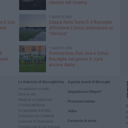
classici del cinema
7 AGOSTO 2026
ne C con
Coppa Italia Serie D, il Bisceglie
arie
affronterà il turno preliminare al
"Ventura"
7 AGOSTO 2026
di
Promozione, Don Uva e Virtus
sarie
Bisceglie nel girone A: sarà
ancora derby
Le Rubriche di BisceglieViva
Agenda eventi di Bisceglie
Un pediatra sul web
Segnalazioni iReport
Dare la vita
Morte di un gettonista
Previsioni meteo
Il Ponte dell'Almà
I
Le ragnatele di Ersilia
Video
R
Colloquio con l'assente
B
Farmacie di turno
Le parole di Sherazade
a
T-innova per la tua impresa