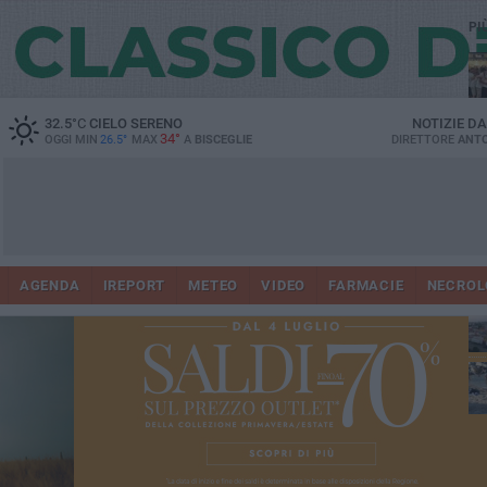
PI
Ro
32.5
°C
CIELO SERENO
NOTIZIE D
34°
OGGI MIN
26.5°
MAX
A
BISCEGLIE
DIRETTORE
ANTO
AGENDA
IREPORT
METEO
VIDEO
FARMACIE
NECROL
ab