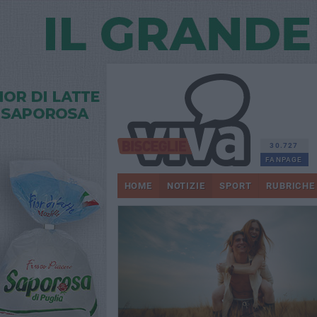
30.727
FANPAGE
HOME
NOTIZIE
SPORT
RUBRICHE