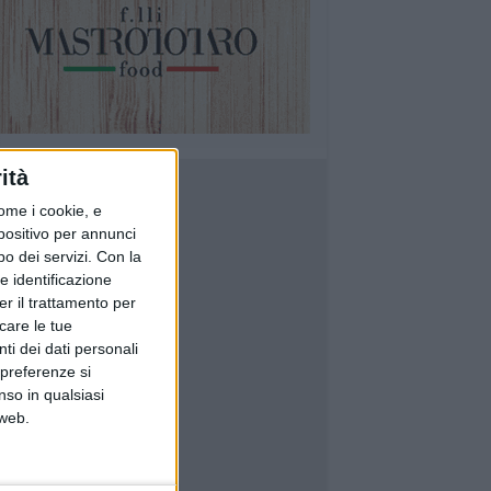
ità
ome i cookie, e
spositivo per annunci
o dei servizi.
Con la
e identificazione
er il trattamento per
icare le tue
ti dei dati personali
 preferenze si
nso in qualsiasi
 web.