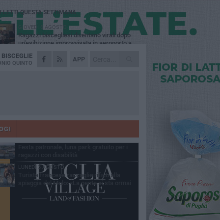
Ù LETTI QUESTA SETTIMANA
GIOVEDÌ 6 AGOSTO
Ragazzi biscegliesi diventano virali dopo
un'esibizione improvvisata in aeroporto a
ma-Fiumicino
A
BISCEGLIE
MARTEDÌ 4 AGOSTO
APP
Emergenza caldo, il Comune di Bisceglie
NIO QUINTO
attiva i "rifugi climatici"
MERCOLEDÌ 5 AGOSTO
Dramma alla spiaggia Bi-Marmi: un
anziano ha un malore e perde la vita
MARTEDÌ 4 AGOSTO
Due auto incendiate nella notte in via Dieta
delle Puglie
OGI
MERCOLEDÌ 5 AGOSTO
Festa patronale, luna park gratuito per i
ragazzi con disabilità
LUNEDÌ 3 AGOSTO
Turista francese raccoglie rifiuti alla
spiaggia del Molo: «La gente si sta ormai
ituando»