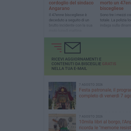
cordoglio del sindaco
morto un 47e
Angarano
biscegliese
Il 47enne biscegliese è
Sono tre i mezzi coi
deceduto a seguito di un
totale. La polizia l
brutto incidente con la sua
indaga sulla dinam
moto lunedì mattina
RICEVI AGGIORNAMENTI E
CONTENUTI DA BISCEGLIE
GRATIS
NELLA TUA E-MAIL
7 AGOSTO 2026
Festa patronale, il prog
completo di venerdì 7 ag
7 AGOSTO 2026
10mila libri al borgo, l'An
ricorda le "memorie resist