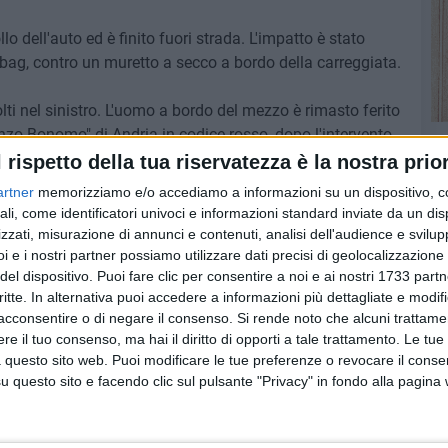
o dell'auto ed è finito fuori strada. L'impatto è stato
irbag, contro un muretto a secco a bordo della carreggiata.
olti nel sinistro. L'uomo a bordo del mezzo è rimasto ferito
enzo Bonomo" di Andria in codice rosso, dopo l'intervento
l rispetto della tua riservatezza è la nostra prior
artner
memorizziamo e/o accediamo a informazioni su un dispositivo, c
ALE BISCEGLIE-ANDRIA
BISCEGLIE-ANDRIA
INCIDENTE BISCEGLIE
ali, come identificatori univoci e informazioni standard inviate da un di
zzati, misurazione di annunci e contenuti, analisi dell'audience e svilupp
7 AGOSTO 2026
i e i nostri partner possiamo utilizzare dati precisi di geolocalizzazione 
lendario
L'appello della moglie di Mino
del dispositivo. Puoi fare clic per consentire a noi e ai nostri 1733 partn
tera
Racanati alla ministra Roccella:
critte. In alternativa puoi accedere a informazioni più dettagliate e modif
«Non dimenticatelo»
acconsentire o di negare il consenso.
Si rende noto che alcuni trattamen
e il tuo consenso, ma hai il diritto di opporti a tale trattamento. Le tue
 questo sito web. Puoi modificare le tue preferenze o revocare il conse
questo sito e facendo clic sul pulsante "Privacy" in fondo alla pagina