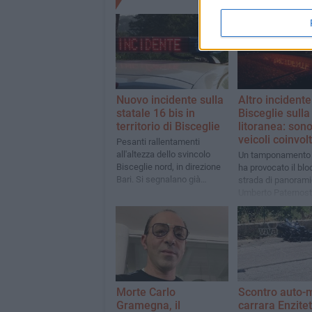
Nuovo incidente sulla
Altro incidente
statale 16 bis in
Bisceglie sulla
territorio di Bisceglie
litoranea: sono
veicoli coinvolt
Pesanti rallentamenti
all'altezza dello svincolo
Un tamponamento 
Bisceglie nord, in direzione
ha provocato il blo
Bari. Si segnalano già
strada di panoram
lunghissime code a partire
Umberto Paternostr
da Trani sud
pressi della spiagg
Testa"
Morte Carlo
Scontro auto-
Gramegna, il
carrara Enzitet