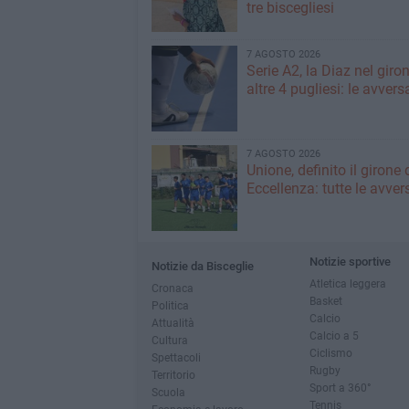
tre biscegliesi
7 AGOSTO 2026
Serie A2, la Diaz nel giro
altre 4 pugliesi: le avvers
7 AGOSTO 2026
Unione, definito il girone 
Eccellenza: tutte le avver
Notizie sportive
Notizie da Bisceglie
Atletica leggera
Cronaca
Basket
Politica
Calcio
Attualità
Calcio a 5
Cultura
Ciclismo
Spettacoli
Rugby
Territorio
Sport a 360°
Scuola
Tennis