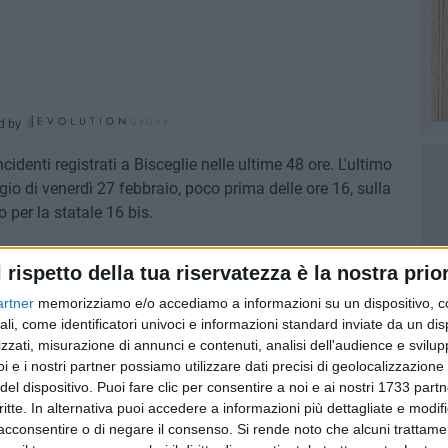
d by
cidenti registrati a Bisceglie nelle ultime 48 ore. L'ultimo
ggio di venerdì 27 febbraio, poco prima delle ore 16, sulla
o per la statale 16 bis.
gen Polo grigia) si sono scontrate per cause ancora da
l rispetto della tua riservatezza è la nostra prior
uni feriti lievi. Danni maggiori li hanno rimediati invece i
artner
memorizziamo e/o accediamo a informazioni su un dispositivo, c
ali, come identificatori univoci e informazioni standard inviate da un di
zzati, misurazione di annunci e contenuti, analisi dell'audience e svilupp
la polizia locale di Bisceglie. Non si rilevano al momento
i e i nostri partner possiamo utilizzare dati precisi di geolocalizzazione 
del dispositivo. Puoi fare clic per consentire a noi e ai nostri 1733 partn
critte. In alternativa puoi accedere a informazioni più dettagliate e modif
acconsentire o di negare il consenso.
Si rende noto che alcuni trattamen