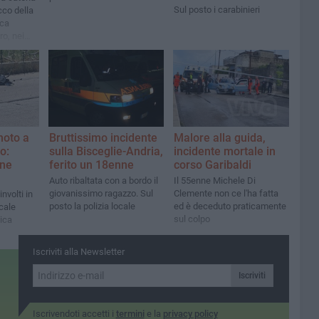
Sul posto i carabinieri
cco della
ica
o, nei
ia "la
moto a
Bruttissimo incidente
Malore alla guida,
o:
sulla Bisceglie-Andria,
incidente mortale in
nne
ferito un 18enne
corso Garibaldi
Auto ribaltata con a bordo il
Il 55enne Michele Di
giovanissimo ragazzo. Sul
Clemente non ce l'ha fatta
nvolti in
posto la polizia locale
ed è deceduto praticamente
ocale
sul colpo
ica
Iscriviti alla Newsletter
Iscriviti
Iscrivendoti accetti i
termini
e la
privacy policy