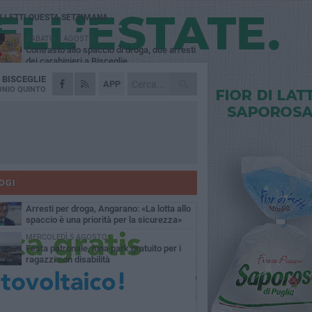
Ù LETTI QUESTA SETTIMANA
SABATO 1 AGOSTO
Contrasto allo spaccio di droga, due arresti
dei carabinieri a Bisceglie
A
BISCEGLIE
MARTEDÌ 4 AGOSTO
APP
Emergenza caldo, il Comune di Bisceglie
NIO QUINTO
attiva i "rifugi climatici"
MERCOLEDÌ 5 AGOSTO
Dramma alla spiaggia Bi-Marmi: un
anziano ha un malore e perde la vita
MARTEDÌ 4 AGOSTO
Due auto incendiate nella notte in via Dieta
delle Puglie
OGI
SABATO 1 AGOSTO
Arresti per droga, Angarano: «La lotta allo
spaccio è una priorità per la sicurezza»
MERCOLEDÌ 5 AGOSTO
Festa patronale, luna park gratuito per i
ragazzi con disabilità