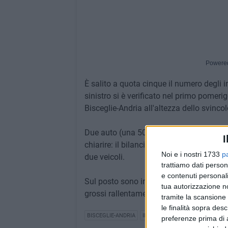
Powere
È salito a quota cinque il numero degli in
sinistro si è verificato nel primo pomeri
Bisceglie-Andria all'altezza dello svincol
Due auto (una 500 bianca e una Volkswa
I
chiarire: il bilancio, per fortuna, è di alc
Noi e i nostri 1733
p
due veicoli.
trattiamo dati person
e contenuti personali
Sul posto sono intervenuti gli agenti del
tua autorizzazione no
grossi rallentamenti alla circolazione.
tramite la scansione 
le finalità sopra des
BISCEGLIE-ANDRIA
INCIDENTE BISCEGLIE
preferenze prima di 