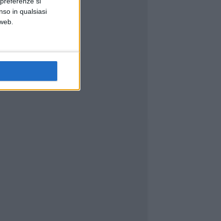
 preferenze si
nso in qualsiasi
 web.