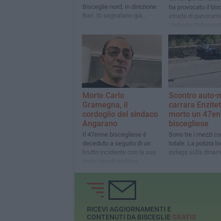
Bisceglie nord, in direzione
ha provocato il blo
Bari. Si segnalano già
strada di panoram
lunghissime code a partire
Umberto Paternostr
da Trani sud
pressi della spiagg
Testa"
Morte Carlo
Scontro auto-
Gramegna, il
carrara Enzitet
cordoglio del sindaco
morto un 47e
Angarano
biscegliese
Il 47enne biscegliese è
Sono tre i mezzi coi
deceduto a seguito di un
totale. La polizia l
brutto incidente con la sua
indaga sulla dinam
moto lunedì mattina
RICEVI AGGIORNAMENTI E
CONTENUTI DA BISCEGLIE
GRATIS