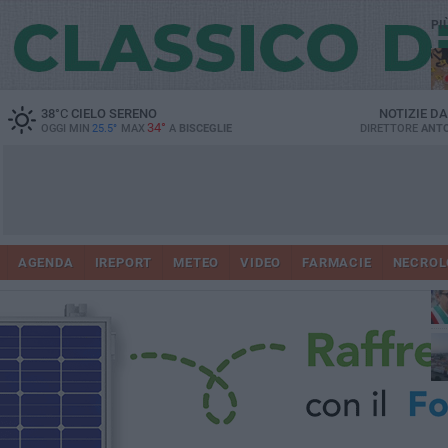
PI
38
°C
CIELO SERENO
NOTIZIE D
34°
OGGI MIN
25.5°
MAX
A
BISCEGLIE
DIRETTORE
ANTO
AGENDA
IREPORT
METEO
VIDEO
FARMACIE
NECROL