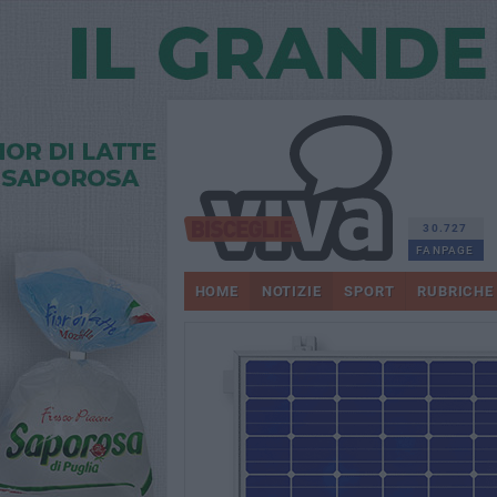
30.727
FANPAGE
HOME
NOTIZIE
SPORT
RUBRICHE