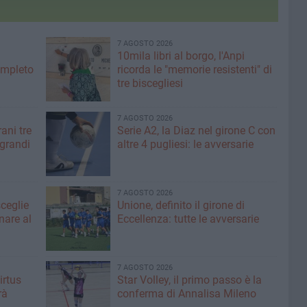
7 AGOSTO 2026
10mila libri al borgo, l'Anpi
ompleto
ricorda le "memorie resistenti" di
tre biscegliesi
7 AGOSTO 2026
ani tre
Serie A2, la Diaz nel girone C con
 grandi
altre 4 pugliesi: le avversarie
7 AGOSTO 2026
sceglie
Unione, definito il girone di
nare al
Eccellenza: tutte le avversarie
7 AGOSTO 2026
irtus
Star Volley, il primo passo è la
rà
conferma di Annalisa Mileno