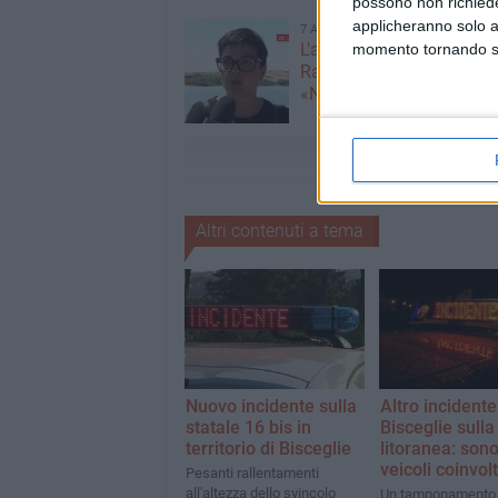
possono non richieder
applicheranno solo a
7 AGOSTO 2026
L'appello della moglie di
momento tornando su 
Racanati alla ministra Ro
«Non dimenticatelo»
Altri contenuti a tema
Nuovo incidente sulla
Altro incidente
statale 16 bis in
Bisceglie sulla
territorio di Bisceglie
litoranea: sono
veicoli coinvolt
Pesanti rallentamenti
all'altezza dello svincolo
Un tamponamento 