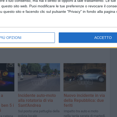
e il tuo consenso, ma hai il diritto di opporti a tale trattamento. Le tue
 questo sito web. Puoi modificare le tue preferenze o revocare il conse
7 AGOSTO 2026
 Mino
Festa patronale, il programma
questo sito e facendo clic sul pulsante "Privacy" in fondo alla pagina
ccella:
completo di venerdì 7 agosto
PIÙ OPZIONI
ACCETTO
 a
Incidente auto-moto
Nuovo incidente in via
alla rotatoria di via
della Repubblica: due
 ben 5 i
Sant’Andrea
feriti
i
Sul posto una pattuglia della
Impatto tra auto e moto
polizia locale
nella tarda serata di martedì.
a catena