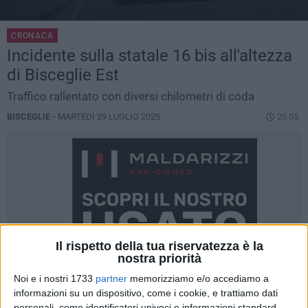
CRONACA
Incidente sulla statale 16 bis all'altezza
di Bisceglie Est
Traffico rallentato con diversi chilometri di coda
BISCEGLIE -
MARTEDÌ 29 LUGLIO 2025
20.05
Il rispetto della tua riservatezza è la
nostra priorità
Noi e i nostri 1733
partner
memorizziamo e/o accediamo a
informazioni su un dispositivo, come i cookie, e trattiamo dati
personali, come identificatori univoci e informazioni standard