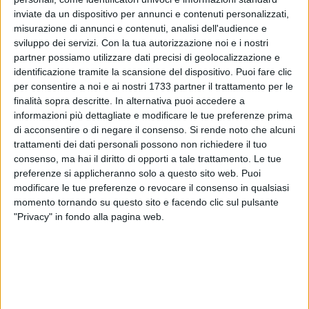
inviate da un dispositivo per annunci e contenuti personalizzati,
misurazione di annunci e contenuti, analisi dell'audience e
24
sviluppo dei servizi.
Con la tua autorizzazione noi e i nostri
partner possiamo utilizzare dati precisi di geolocalizzazione e
identificazione tramite la scansione del dispositivo. Puoi fare clic
Forti rallentamenti nel tardo pomeriggio di martedì 29 luglio
per consentire a noi e ai nostri 1733 partner il trattamento per le
finalità sopra descritte. In alternativa puoi accedere a
sulla SS16 bis in direzione trani a causa di un incidente
informazioni più dettagliate e modificare le tue preferenze prima
stradale avvenuto all'altezza dello svincolo di Bisceglie Est-
di acconsentire o di negare il consenso.
Si rende noto che alcuni
Lama di Macina.
trattamenti dei dati personali possono non richiedere il tuo
consenso, ma hai il diritto di opporti a tale trattamento. Le tue
Sul posto i mezzi di soccorso per regolare il traffico: gli
preferenze si applicheranno solo a questo sito web. Puoi
incolonnamenti superano i 2 chilometri.
modificare le tue preferenze o revocare il consenso in qualsiasi
momento tornando su questo sito e facendo clic sul pulsante
"Privacy" in fondo alla pagina web.
Ancora da verificare la dinamica del sinistro e la presenza di
eventuali feriti.
9 AGOSTO 2026
Alicia Amoruso, nuove iniziative per ricordare
la 12enne biscegliese