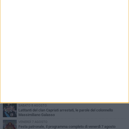
PIÙ LETTI QUESTA SETTIMANA
GIOVEDÌ 6 AGOSTO
Ragazzi biscegliesi diventano virali dopo un'esibizione
improvvisata in aeroporto a Roma-Fiumicino
MARTEDÌ 4 AGOSTO
Emergenza caldo, il Comune di Bisceglie attiva i "rifugi climatici"
MERCOLEDÌ 5 AGOSTO
Dramma alla spiaggia Bi-Marmi: un anziano ha un malore e perde
la vita
MARTEDÌ 4 AGOSTO
Due auto incendiate nella notte in via Dieta delle Puglie
SABATO 8 AGOSTO
Latitanti del clan Capriati arrestati, le parole del colonnello
Massimiliano Galasso
VENERDÌ 7 AGOSTO
Festa patronale, il programma completo di venerdì 7 agosto