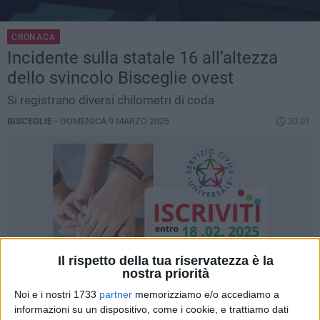
CRONACA
Incidente sulla statale 16 all’altezza
dello svincolo Bisceglie ovest
Si registrano diversi chilometri di coda
BISCEGLIE -
DOMENICA 9 MARZO 2025
20.01
Il rispetto della tua riservatezza è la
nostra priorità
Noi e i nostri 1733
partner
memorizziamo e/o accediamo a
informazioni su un dispositivo, come i cookie, e trattiamo dati