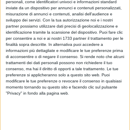
personali, come identificatori univoci e informazioni standard
inviate da un dispositivo per annunci e contenuti personalizzati,
61
misurazione di annunci e contenuti, analisi dell'audience e
sviluppo dei servizi.
Con la tua autorizzazione noi e i nostri
partner possiamo utilizzare dati precisi di geolocalizzazione e
identificazione tramite la scansione del dispositivo. Puoi fare clic
Incidente sulla statale 16, poco dopo lo svincolo Bisceglie
per consentire a noi e ai nostri 1733 partner il trattamento per le
Ovest, all'altezza del PalaDolmen, in direzione nord.
finalità sopra descritte. In alternativa puoi accedere a
L'incidente ha causato un notevole rallentamento del traffico,
informazioni più dettagliate e modificare le tue preferenze prima
con code che si estendono per diversi chilometri. Al
di acconsentire o di negare il consenso.
Si rende noto che alcuni
trattamenti dei dati personali possono non richiedere il tuo
momento, non sono ancora disponibili dettagli sui veicoli
consenso, ma hai il diritto di opporti a tale trattamento. Le tue
coinvolti né sul numero di eventuali feriti. Sul posto sono
preferenze si applicheranno solo a questo sito web. Puoi
intervenuti i soccorsi e le forze dell'ordine per gestire la
modificare le tue preferenze o revocare il consenso in qualsiasi
situazione e ripristinare la normale viabilità. Si consiglia agli
momento tornando su questo sito e facendo clic sul pulsante
automobilisti di percorrere itinerari alternativi per evitare
"Privacy" in fondo alla pagina web.
disagi.
Notizia in aggiornamento.
8 AGOSTO 2026