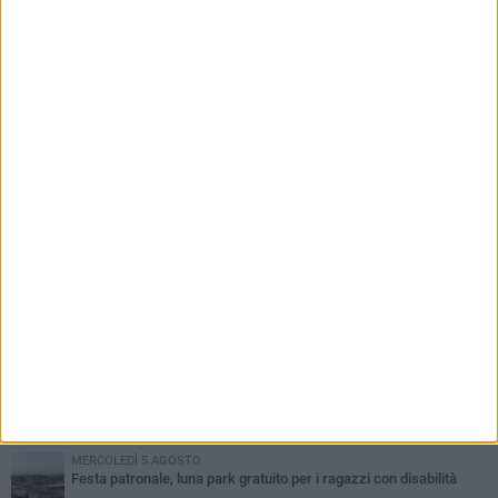
PIÙ LETTI QUESTA SETTIMANA
GIOVEDÌ 6 AGOSTO
Ragazzi biscegliesi diventano virali dopo un'esibizione
improvvisata in aeroporto a Roma-Fiumicino
MARTEDÌ 4 AGOSTO
Emergenza caldo, il Comune di Bisceglie attiva i "rifugi climatici"
MERCOLEDÌ 5 AGOSTO
Dramma alla spiaggia Bi-Marmi: un anziano ha un malore e perde
la vita
MARTEDÌ 4 AGOSTO
Due auto incendiate nella notte in via Dieta delle Puglie
MERCOLEDÌ 5 AGOSTO
Festa patronale, luna park gratuito per i ragazzi con disabilità