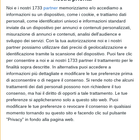
Noi e i nostri 1733
partner
memorizziamo e/o accediamo a
informazioni su un dispositivo, come i cookie, e trattiamo dati
personali, come identificatori univoci e informazioni standard
2
inviate da un dispositivo per annunci e contenuti personalizzati,
misurazione di annunci e contenuti, analisi dell'audience e
sviluppo dei servizi.
Con la tua autorizzazione noi e i nostri
Internet ha cambiato la stampa cittadina? Il passaggio dei
partner possiamo utilizzare dati precisi di geolocalizzazione e
periodici locali dal cartaceo al web che impatto ha prodotto
identificazione tramite la scansione del dispositivo. Puoi fare clic
sull'informazione di prossimità? Chi sono i nuovi giornalisti?
per consentire a noi e ai nostri 1733 partner il trattamento per le
finalità sopra descritte. In alternativa puoi accedere a
E i nuovi lettori? Come sono cambiati i linguaggi? Le
informazioni più dettagliate e modificare le tue preferenze prima
redazioni sono ancora dei luoghi fisici di confronto? L'online
di acconsentire o di negare il consenso.
Si rende noto che alcuni
che effetti ha avuto sul mercato pubblicitario? I social sono
trattamenti dei dati personali possono non richiedere il tuo
un'opportunità per i quotidiani telematici locali?
consenso, ma hai il diritto di opporti a tale trattamento. Le tue
preferenze si applicheranno solo a questo sito web. Puoi
Domenica 23 febbraio 2025 dalle ore 10.30 alle 12.30
modificare le tue preferenze o revocare il consenso in qualsiasi
presso il Seminario Arcivescovile "don Pasquale Uva" di
momento tornando su questo sito e facendo clic sul pulsante
"Privacy" in fondo alla pagina web.
Bisceglie (via Seminario, 42) si confronteranno su questi
temi: Piero Ricci, presidente dell'Ordine dei Giornalisti della
Puglia Mario Lamanuzzi, direttore responsabile Pugliasera