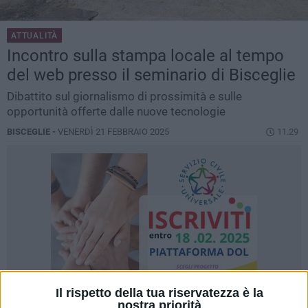
ATTUALITÀ
Incontro sulla stampa locale al tempo
del web presso il seminario di Bisceglie
Dibattito sul giornalismo di prossimità e sulle
opportunità offerte dalle nuove tecnologie
BISCEGLIE -
VENERDÌ 21 FEBBRAIO 2025
11.29
Il rispetto della tua riservatezza è la
nostra priorità