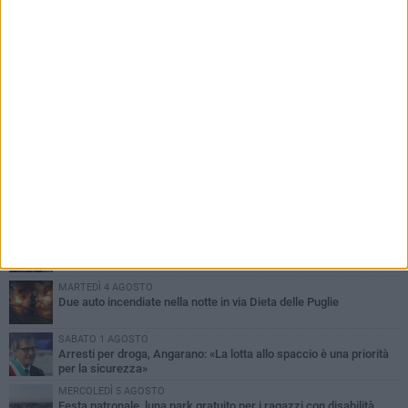
PIÙ LETTI QUESTA SETTIMANA
SABATO 1 AGOSTO
Contrasto allo spaccio di droga, due arresti dei carabinieri a
Bisceglie
MARTEDÌ 4 AGOSTO
Emergenza caldo, il Comune di Bisceglie attiva i "rifugi climatici"
MERCOLEDÌ 5 AGOSTO
Dramma alla spiaggia Bi-Marmi: un anziano ha un malore e perde
la vita
MARTEDÌ 4 AGOSTO
Due auto incendiate nella notte in via Dieta delle Puglie
SABATO 1 AGOSTO
Arresti per droga, Angarano: «La lotta allo spaccio è una priorità
per la sicurezza»
MERCOLEDÌ 5 AGOSTO
Festa patronale, luna park gratuito per i ragazzi con disabilità