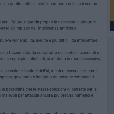
ella quotidianità, in realtà, comporta dei rischi sempre
i per il futuro, riguarda proprio la necessità di adottare
asso all'impiego dell'intelligenza artificiale.
ve vulnerabilità, inedite e più difficili da intercettare.
i sta facendo strada soprattutto nei contesti aziendali e
enti sempre più sofisticati, si affidano in modo eccessivo,
 discussione il valore dell'AI, ma riconoscere che, come
mpresa, governata e integrata da persone competenti.
la possibilità che le stesse soluzioni AI pensate per la
i malevoli per
attacchi ancora più precisi
, mimetici e
e learning, d'altra parte, sono tutti strumenti nati per