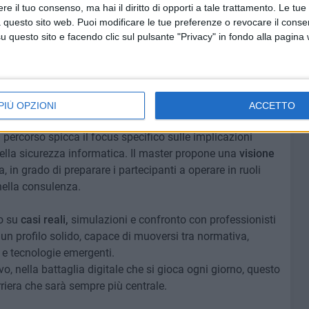
e il tuo consenso, ma hai il diritto di opporti a tale trattamento. Le tue
d hoc, che permettono anche agli addetti ai lavori di
 questo sito web. Puoi modificare le tue preferenze o revocare il conse
erle spendibili persino nei contesti lavorativi già
questo sito e facendo clic sul pulsante "Privacy" in fondo alla pagina
RE Business School
si inserisce proprio tra questi corsi,
ta a questa esigenza.
PIÙ OPZIONI
ACCETTO
el percorso spicca il focus specifico sulle implicazioni
o della sicurezza informatica. Il master propone una
visione
a, in grado di preparare i partecipanti a operare in ruoli
nella consulenza.
to su
casi reali,
simulazioni e confronto con professionisti
e un profilo solido, capace di muoversi tra normativa,
o e tecnologie emergenti.
vo, nella battaglia digitale che si gioca ogni giorno, questo
rriera che sarà sempre più centrale.