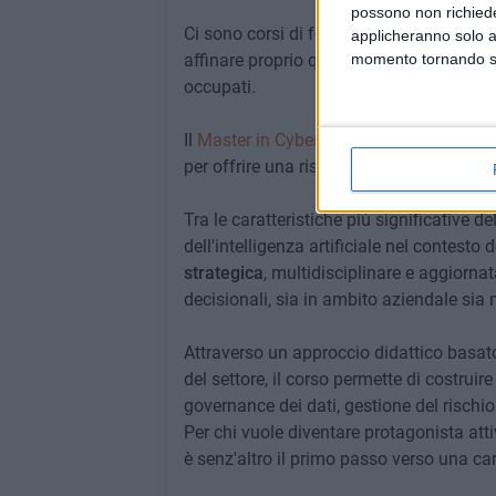
possono non richieder
Ci sono corsi di formazione progettati a
applicheranno solo a
affinare proprio queste conoscenze e rend
momento tornando su 
occupati.
Il
Master in Cyber Security online
di
24O
per offrire una risposta concreta e mira
Tra le caratteristiche più significative d
dell'intelligenza artificiale nel contest
strategica
, multidisciplinare e aggiornat
decisionali, sia in ambito aziendale sia 
Attraverso un approccio didattico basa
del settore, il corso permette di costruir
governance dei dati, gestione del rischi
Per chi vuole diventare protagonista atti
è senz'altro il primo passo verso una ca