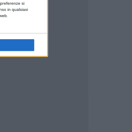
 preferenze si
nso in qualsiasi
 web.