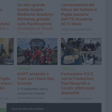
Un altro grande
I professionisti del
ei
evento targato
futuro del fashion in
Mediaone Academy:
Puglia passano
Workshop gratuito
dall’ITS Academy
tuita
sulla Pianificazione
MI.TI Moda
ino a
Strategica al Circolo
L’intervista al direttore
Tennis Barletta
generale, Giuseppe Negro, a
conclusione dell’Apulian
i
Lunedì 28 aprile, a partire
Runway Experience
a grazie
dalle ore 17:00, andrà in
ogramma
scena un nuovo
appuntamento formativo di
grande rilevanza
SPECIALE
SPECIALE
AIAFF presente a
Formazione O.S.S.
uglia
Trani con l’Open Day
con la Fondazione
rmare i
Gratuito
Oasi Nazareth a
del
Corato: ultimi posti
Il 13 settembre vieni a
disponibili
conoscere il mondo
ferroviario e le sue
per una
Il corso, riconosciuto a
opportunità lavorative
per i
livello regionale e nazionale,
nalizzata
prevede lezioni in aula e
Iscriviti alla Newsletter
gure
tirocinio