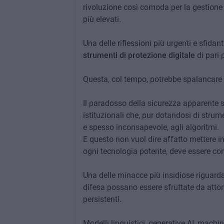
rivoluzione così comoda per la gestione d
più elevati.
Una delle riflessioni più urgenti e sfidant
strumenti di protezione digitale
di pari p
Questa, col tempo, potrebbe spalancare nuo
Il paradosso della sicurezza apparente s
istituzionali che, pur dotandosi di strum
e spesso inconsapevole, agli algoritmi.
E questo non vuol dire affatto mettere in
ogni tecnologia potente, deve essere co
Una delle minacce più insidiose riguarda 
difesa possano essere sfruttate da attor
persistenti.
Modelli linguistici, generative AI, machin