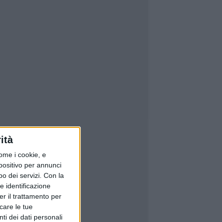
ità
ome i cookie, e
spositivo per annunci
o dei servizi.
Con la
e identificazione
er il trattamento per
icare le tue
ti dei dati personali