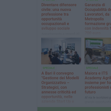
Diventare difensore
Garanzia di
civile: una nuova
Occupabilità d
professione tra
Lavoratori, da
opportunità
Metropolis
occupazionali e
formazione gra
sviluppo sociale
con indennità f
700 euro
Appuntamento a venerdì 20
febbraio, nella Sala San
Al via 50 percorsi d
Luigi di Trani, con l’evento di
formazione gratuit
presentazione
all’Avviso 3 – Pr
GOL/2023
SPECIALE
SPECIALE
A Bari il convegno
Maiora e ITS
"Gestione dei Modelli
Academy AgriP
Organizzativo –
insieme per fo
Strategici, con
professionisti 
annesse criticità ed
futuro
opportunità, nelle
Al via le iscrizioni 
aziende Start Up e
grande opportunità 
Spin Off"
giovani pugliesi, fi
alla creazione di fi