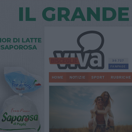
30.727
FANPAGE
HOME
NOTIZIE
SPORT
RUBRICHE