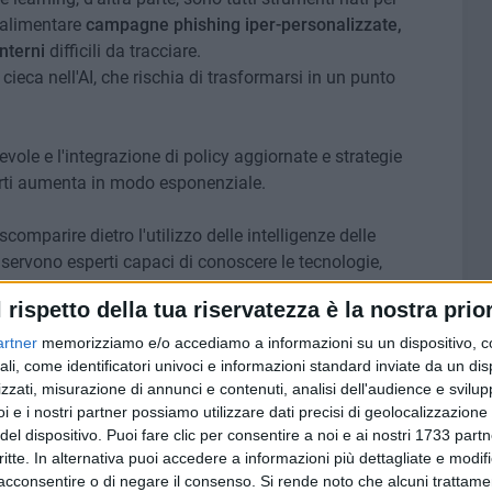
 alimentare
campagne phishing iper-personalizzate,
nterni
difficili da tracciare.
a cieca nell'AI, che rischia di trasformarsi in un punto
ole e l'integrazione di policy aggiornate e strategie
operti aumenta in modo esponenziale.
mparire dietro l'utilizzo delle intelligenze delle
servono esperti capaci di conoscere le tecnologie,
i e orientarne le applicazioni in senso etico e strategico.
l rispetto della tua riservatezza è la nostra prior
la mole di dati e informazioni in mano a grosse aziende,
artner
memorizziamo e/o accediamo a informazioni su un dispositivo, c
 clienti, contatti, progetti di lancio e processi inediti. Ciò che
ali, come identificatori univoci e informazioni standard inviate da un di
zzati, misurazione di annunci e contenuti, analisi dell'audience e svilupp
a ben oltre i più fantasiosi timori della violazione privacy.
i e i nostri partner possiamo utilizzare dati precisi di geolocalizzazione 
del dispositivo. Puoi fare clic per consentire a noi e ai nostri 1733 partn
igure professionali realmente preparate, consci dei
critte. In alternativa puoi accedere a informazioni più dettagliate e modif
i rischi, al punto da prevederli prima che si concretizzino.
acconsentire o di negare il consenso.
Si rende noto che alcuni trattamen