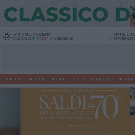
PI
37.5
°C
CIELO SERENO
NOTIZIE D
34.5°
OGGI MIN
25.5°
MAX
A
BISCEGLIE
DIRETTORE
ANTO
AGENDA
IREPORT
METEO
VIDEO
FARMACIE
NECROL