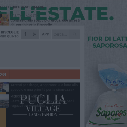
Ù LETTI QUESTA SETTIMANA
SABATO 1 AGOSTO
Contrasto allo spaccio di droga, due arresti
dei carabinieri a Bisceglie
A
BISCEGLIE
MARTEDÌ 4 AGOSTO
APP
Emergenza caldo, il Comune di Bisceglie
NIO QUINTO
attiva i "rifugi climatici"
MERCOLEDÌ 5 AGOSTO
Dramma alla spiaggia Bi-Marmi: un
anziano ha un malore e perde la vita
MARTEDÌ 4 AGOSTO
Due auto incendiate nella notte in via Dieta
delle Puglie
OGI
SABATO 1 AGOSTO
Arresti per droga, Angarano: «La lotta allo
spaccio è una priorità per la sicurezza»
MERCOLEDÌ 5 AGOSTO
Festa patronale, luna park gratuito per i
ragazzi con disabilità