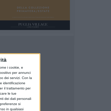
ità
ome i cookie, e
spositivo per annunci
o dei servizi.
Con la
e identificazione
er il trattamento per
icare le tue
ti dei dati personali
 preferenze si
nso in qualsiasi