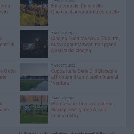
7 AGOSTO 2026
ramma
È il giorno del Palio della
osto
Quercia: il programma completo
7 AGOSTO 2026
pi
Cinema Fuori Museo, a Trani tre
enti" di
nuovi appuntamenti tra i grandi
classici del cinema
7 AGOSTO 2026
ne C con
Coppa Italia Serie D, il Bisceglie
arie
affronterà il turno preliminare al
"Ventura"
7 AGOSTO 2026
di
Promozione, Don Uva e Virtus
sarie
Bisceglie nel girone A: sarà
ancora derby
Le Rubriche di BisceglieViva
Agenda eventi di Bisceglie