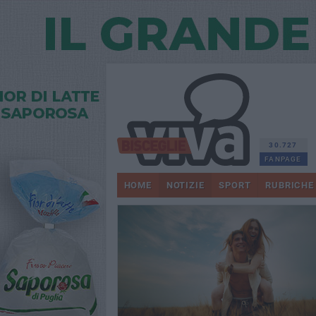
30.727
FANPAGE
HOME
NOTIZIE
SPORT
RUBRICHE