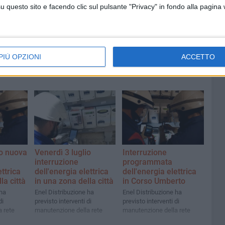
tera
Racanati alla ministra Roccella:
questo sito e facendo clic sul pulsante "Privacy" in fondo alla pagina
«Non dimenticatelo»
PIÙ OPZIONI
ACCETTO
io nuova
Venerdì 3 luglio
Interruzione
interruzione
programmata
ettrica
dell'energia elettrica
dell'energia elettrica
la città
in una zona della città
in Corso Umberto
 ha
Enel Distribuzione ha
Enel Distribuzione ha
di
previsto interventi di
previsto interventi di
 rete
manutenzione della rete
manutenzione della rete