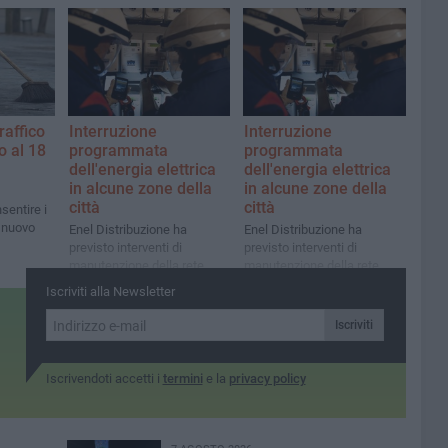
raffico
Interruzione
Interruzione
o al 18
programmata
programmata
dell'energia elettrica
dell'energia elettrica
in alcune zone della
in alcune zone della
città
città
sentire i
n nuovo
Enel Distribuzione ha
Enel Distribuzione ha
previsto interventi di
previsto interventi di
manutenzione della rete
manutenzione della rete
Iscriviti alla Newsletter
Iscriviti
Iscrivendoti accetti i
termini
e la
privacy policy