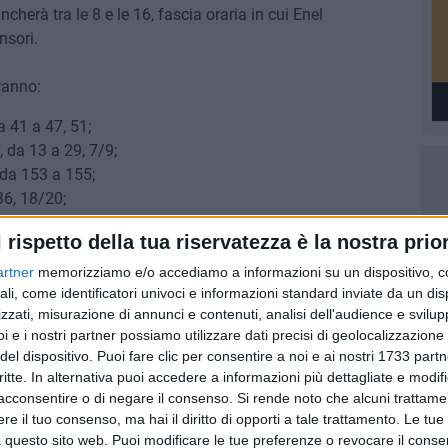
herà tra le 8 e le 16, fascia oraria in cui Enel
nsori.
ranno:
a 41 a 47, 51;
, da 13 a 29, 7/9;
da 153 a 155;
36, 18/20;
 86, 94;
l rispetto della tua riservatezza è la nostra prior
artner
memorizziamo e/o accediamo a informazioni su un dispositivo, c
ali, come identificatori univoci e informazioni standard inviate da un di
zzati, misurazione di annunci e contenuti, analisi dell'audience e svilupp
i e i nostri partner possiamo utilizzare dati precisi di geolocalizzazione 
del dispositivo. Puoi fare clic per consentire a noi e ai nostri 1733 partn
critte. In alternativa puoi accedere a informazioni più dettagliate e modif
acconsentire o di negare il consenso.
Si rende noto che alcuni trattamen
7 AGOSTO 2026
e il tuo consenso, ma hai il diritto di opporti a tale trattamento. Le tue
lendario
L'appello della moglie di Mino
 questo sito web. Puoi modificare le tue preferenze o revocare il conse