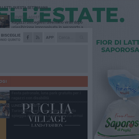
Ù LETTI QUESTA SETTIMANA
GIOVEDÌ 6 AGOSTO
Ragazzi biscegliesi diventano virali dopo
un'esibizione improvvisata in aeroporto a
ma-Fiumicino
A
BISCEGLIE
MARTEDÌ 4 AGOSTO
APP
Emergenza caldo, il Comune di Bisceglie
NIO QUINTO
attiva i "rifugi climatici"
MERCOLEDÌ 5 AGOSTO
Dramma alla spiaggia Bi-Marmi: un
anziano ha un malore e perde la vita
MARTEDÌ 4 AGOSTO
Due auto incendiate nella notte in via Dieta
delle Puglie
OGI
MERCOLEDÌ 5 AGOSTO
Festa patronale, luna park gratuito per i
ragazzi con disabilità
LUNEDÌ 3 AGOSTO
Turista francese raccoglie rifiuti alla
spiaggia del Molo: «La gente si sta ormai
ituando»