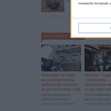
di Serie B2: debutto a Ma
momento tornando su 
Altri contenuti a tema
Mercoledì 15 luglio
Martedì 7 lugl
nuova interruzione
interruzione
dell'energia elettrica
dell'energia el
in una zona della città
in una zona del
Enel Distribuzione ha
Enel Distribuzione
previsto interventi di
previsto interventi 
manutenzione della rete
manutenzione della