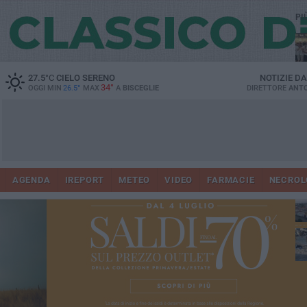
PI
Ro
27.5
°C
CIELO SERENO
NOTIZIE D
34°
OGGI MIN
26.5°
MAX
A
BISCEGLIE
DIRETTORE
ANTO
AGENDA
IREPORT
METEO
VIDEO
FARMACIE
NECROL
ab